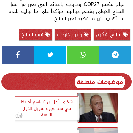
نجاح مؤتمر COP27 وخروجه بالنتائج التي تعزز من عمل
المناخ الدولي بشتى جوانبه، مؤكداً على ما توليه بلاده
من أهمية كبيرة لقضية تغير المناخ.
سامح شكري
وزير الخارجية
قمة المناخ
موضوعات متعلقة
شكري: آمل أن تساهم أمريكا
في سد فجوة تمويل الدول
النامية