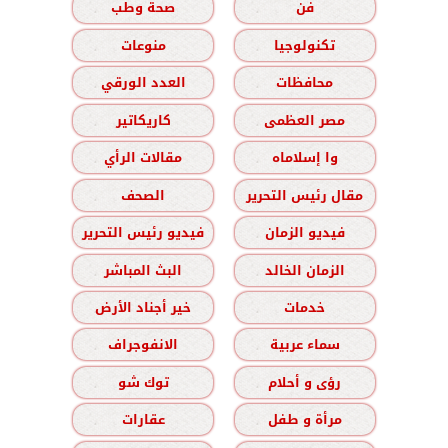
فن
صحة وطب
تكنولوجيا
منوعات
محافظات
العدد الورقي
مصر العظمى
كاريكاتير
وا إسلاماه
مقالات الرأي
مقال رئيس التحرير
الصحف
فيديو الزمان
فيديو رئيس التحرير
الزمان الخالد
البث المباشر
خدمات
خير أجناد الأرض
سماء عربية
الانفوجراف
رؤى و أحلام
توك شو
مرأة و طفل
عقارات