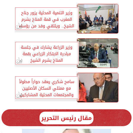
وزير التنمية المحلية يزور جناح
المغرب في قمة المناخ بشرم
الشيخ.. ويلتقي وفد من رؤساء
المدن والمحافظين المغاربة
وزير الزراعة يشارك في جلسة
مبادرة الابتكار الزراعي بقمة
المناخ بشرم الشيخ
سامح شكري يعقد حواراً مطولاً
مع ممثلي السكان الأصليين
والمجتمعات المحلية المشاركين
فى مؤتمر المناخ
مقال رئيس التحرير