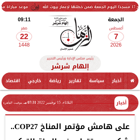
موعد مباراة مصر وإسبانيا في ن
الجمعة
09:11
أغسطس
صفر
22
7
1448
2026
رئيس مجلس الإدارة ورئيس التحرير
إلهام شرشر
أخبار
سياسة
تقارير
رياضة
خارجي
اقتصاد
أخبار
الثلاثاء، 15 نوفمبر 2022
07:31 مـ
بتوقيت القاهرة
على هامش مؤتمر المناخ COP27..