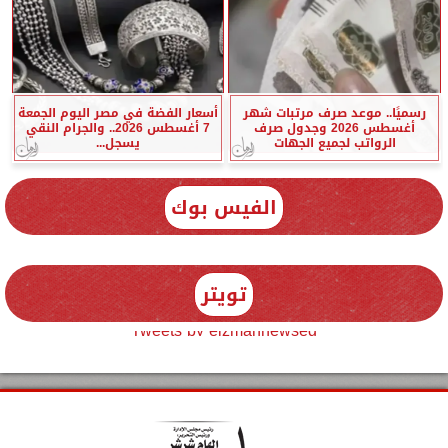
رسميًا.. موعد صرف مرتبات شهر
أسعار الفضة في مصر اليوم الجمعة
أغسطس 2026 وجدول صرف
7 أغسطس 2026.. والجرام النقي
الرواتب لجميع الجهات
يسجل...
الفيس بوك
تويتر
Tweets by elzmannewseg