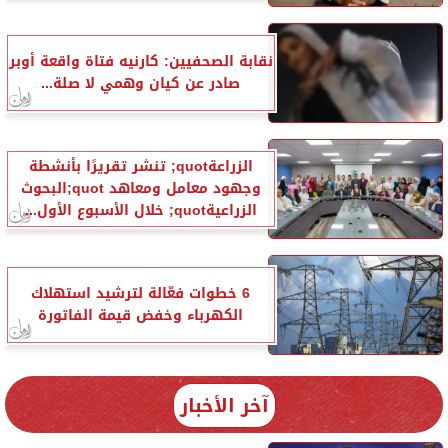
نقابة الصحفيين: كارنيه فتاة واقعة أوبر
صادر عن كيان وهمي لا صلة...
الزراعةquot; تنشر تقريرًا بأنشطة
وجهود معامل ومعاهد quot;البحوث
الزراعيةquot; خلال الأسبوع الأول...
6 خطوات فعّالة لترشيد استهلاك
الكهرباء وخفض قيمة الفاتورة
آخر الأخبار