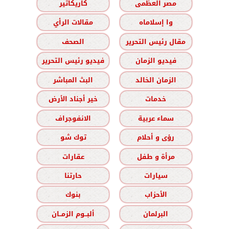
مصر العظمى
كاريكاتير
وا إسلاماه
مقالات الرأي
مقال رئيس التحرير
الصحف
فيديو الزمان
فيديو رئيس التحرير
الزمان الخالد
البث المباشر
خدمات
خير أجناد الأرض
سماء عربية
الانفوجراف
رؤى و أحلام
توك شو
مرأة و طفل
عقارات
سيارات
حارتنا
الأحزاب
بنوك
البرلمان
ألبــوم الزمــان