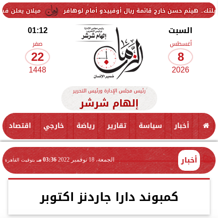
حسن خارج قائمة ريال أوفييدو أمام لوهافر
ميلان يعلن فسخ عقد إسماعيل
السبت
01:12
أغسطس
صفر
22
8
1448
2026
رئيس مجلس الإدارة ورئيس التحرير
إلهام شرشر
أخبار
سياسة
تقارير
رياضة
خارجي
اقتصاد
أخبار
الجمعة، 18 نوفمبر 2022
03:36 مـ
بتوقيت القاهرة
كمبوند دارا جاردنز اكتوبر