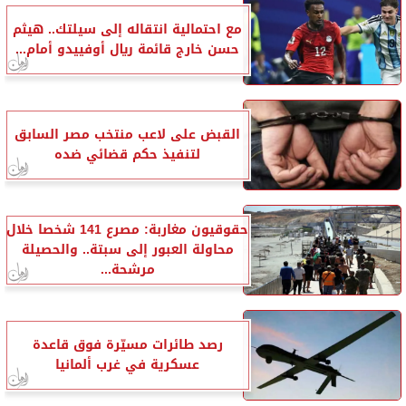
مع احتمالية انتقاله إلى سيلتك.. هيثم
حسن خارج قائمة ريال أوفييدو أمام...
القبض على لاعب منتخب مصر السابق
لتنفيذ حكم قضائي ضده
حقوقيون مغاربة: مصرع 141 شخصا خلال
محاولة العبور إلى سبتة.. والحصيلة
مرشحة...
رصد طائرات مسيّرة فوق قاعدة
عسكرية في غرب ألمانيا