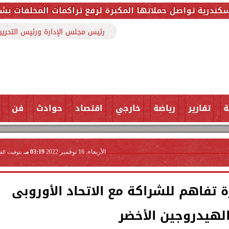
لرفع تراكمات المخلفات بشارع ملك حفني وتزيل 150 طنًا من المخلفات
رئيس مجلس الإدارة ورئيس التحرير
ة
تقارير
رياضة
خارجي
اقتصاد
حوادث
فن
الأربعاء، 16 نوفمبر 2022
03:19 مـ
بتوقيت الق
ة تفاهم للشراكة مع الاتحاد الأوروبى
لهيدروجين الأخضر