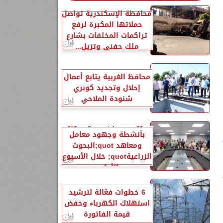
محافظة الإسكندرية تواصل
حملاتها المكبرة لرفع
تراكمات المخلفات بشارع
ملك حفني وتزيل...
محافظ الغربية يتابع أعمال
إحلال وتجديد كوبري
شنودة الملاحي
الزراعةquot; تنشر تقريرًا
بأنشطة وجهود معامل
ومعاهد quot;البحوث
الزراعيةquot; خلال الأسبوع
الأول...
6 خطوات فعّالة لترشيد
استهلاك الكهرباء وخفض
قيمة الفاتورة