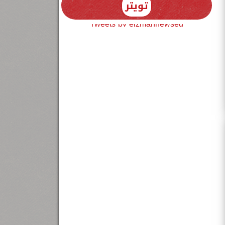
تويتر
Tweets by elzmannewseg