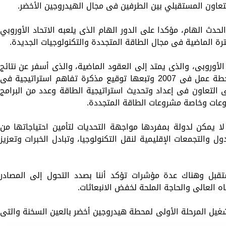
للتعاون المستقبلي بين الطرفين فى مجال الهيدروجين الأخضر.
دث الهام، مؤكدا على الدور الهام الذى يلعبه الاتحاد الأوروبي
ة الماضية فى مجال الطاقة المتجددة والتكنولوجيات الجديدة.
الأوروبى، والذى يمتد إلى العقود الماضية، والذى أسفر عن نتائج
مثمرة منها إطلاق مصر والاتحاد الأوروبى خطة عمل فى 2007 وتبعها توقيع مذكرة تفاهم استراتيجية فى
يسمبر 2008 بالإضافة إلى التعاون فى إعداد وتحديث استراتيجية الطاقة وعدد من البرامج
وعات وخاصة مشروعات الطاقة المتجددة.
 لا يمكن لدولة بمفردها مواجهة التحديات لتأمين احتياجاتها من
 والتجمعات الإقليمية لنقل التكنولوجيا، وتبادل الخبرات وتعزيز
قبل وهناك عدة مؤشرات تؤكد أننا بصدد التحول إلى المصادر
ه العالى والحاجة الملحة لخفض الانبعاثات.
تشغيل المرحلة الأولى لمحطة هيدروجين أخضر بالعين السخنة والتى