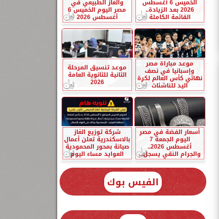
الخميس 6 أغسطس
والغاز الطبيعي في
2026 بعد الزيادة..
مصر اليوم الخميس 6
القائمة الكاملة
أغسطس 2026
موعد مباراة مصر
موعد تنسيق المرحلة
وإسبانيا في نصف
الثانية للثانوية العامة
نهائي كأس العالم لكرة
2026
اليد للناشئات
أسعار الفضة في مصر
شركة توزيع الغاز
اليوم الجمعة 7
بالاسكندرية تعلن أعمال
أغسطس 2026..
صيانة بمحور المحمودية
والجرام النقي يسجل...
العوايد مساء اليوم
الفيس بوك