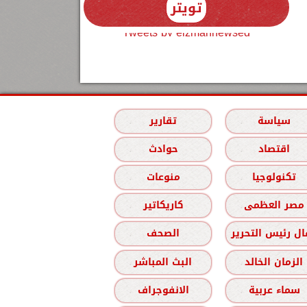
تويتر
Tweets by elzmannewseg
سياسة
تقارير
اقتصاد
حوادث
تكنولوجيا
منوعات
مصر العظمى
كاريكاتير
ل رئيس التحرير
الصحف
الزمان الخالد
البث المباشر
سماء عربية
الانفوجراف