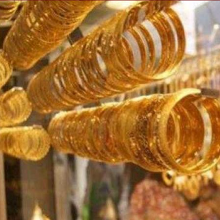
الكاتبة إلهام شرشر تهنئ الرئيس
رسالتى لآخر الزمان «محطة الضبعة
السيسي بعيد ميلاده وتُشيد بجهوده
النووية»... من الحلم إلى التنفيذ
في بناء الدولة