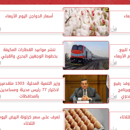
عاء
أسعار الدواجن اليوم الأربعاء
 24.57 جنيه للبيع..
ننشر مواعيد القطارات المكيفة
 الأربعاء
بخطوط الوجهين البحري والقبلي
 وفد رفيع
وزير التنمية المحلية: 1303 متقد
برنامج
لاختيار 77 رئيس مدينة ومساعدين
ندوي
بالمحافظات
لاثاء
تعرف على سعر كرتونة البيض اليوم
الثلاثاء