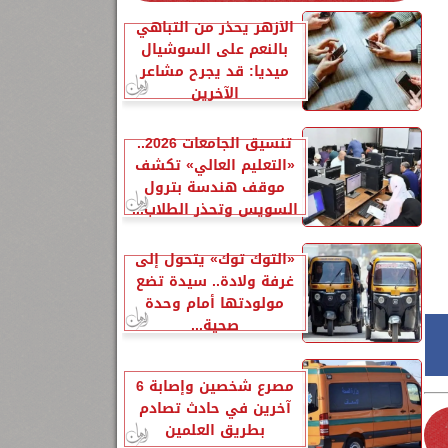
الأزهر يحذر من التباهي
بالنعم على السوشيال
ميديا: قد يجرح مشاعر
الآخرين
تنسيق الجامعات 2026..
«التعليم العالي» تكشف
موقف هندسة بترول
السويس وتحذر الطلاب...
«التوك توك» يتحول إلى
غرفة ولادة.. سيدة تضع
مولودتها أمام وحدة
صحية...
مصرع شخصين وإصابة 6
آخرين في حادث تصادم
بطريق العلمين