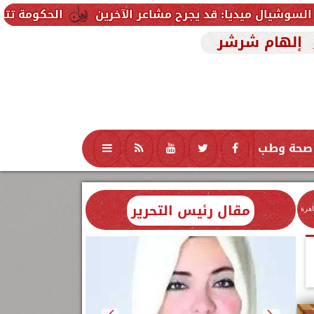
د يجرح مشاعر الآخرين
الحكومة تتلقى 229 ألف شكوى وطلب واستفسار خلال يوليو.. ومدبولي يوجه بسرعة الاستجابة للمواطنين
إلهام شرشر
صحة وطب
تكنولوجيا
منوعات
محافظات
مقال رئيس التحرير
اهرة