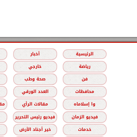
الرئيسية
أخبار
رياضة
خارجي
فن
صحة وطب
محافظات
العدد الورقي
وا إسلاماه
مقالات الرأي
مقا
فيديو الزمان
فيديو رئيس التحرير
خدمات
خير أجناد الأرض