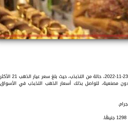
سجّلت أسعار الذهب اليوم، الأربعاء الموافق 23-11-2022، حالة من التذبذب، حيث بلغ سعر عيار الذهب 21 الأكث
 للجرام، وذلك دون مصنعية، لتواصل بذلك أسعار الذهب التذبذب في الأسواق