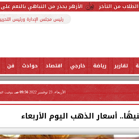
الأزهر يحذر من التباهي بالنعم على السوشيال ميديا: ق
رئيس مجلس الإدارة ورئيس التحرير
ة
تقارير
رياضة
خارجي
اقتصاد
حوادث
فن
الأربعاء، 23 نوفمبر 2022
09:56 صـ
بتوقيت الق