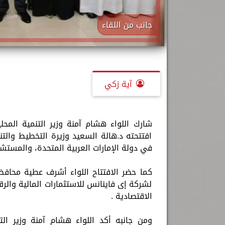
جانب من اللقاء
آية زكي
شارك اللواء هشام آمنة وزير التنمية المح
افتتحته د.هالة السعيد وزيرة التخطيط والت
في دولة الإمارات العربية المتحدة، والمستشار
كما حضر الافتتاح اللواء أشرف عطية محافظ
لشركة إى فاينانس للاستثمارات المالية والرق
الاقتصادية .
ومن جانبه أكد اللواء هشام آمنة وزير التن