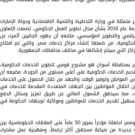
 متمثلة في وزارة التخطيط والتنمية الاقتصادية ودولة الإمارات
متمثلة في وزارة شئون مجلس الوزراء والمبرمة عام 2018 بشأن مجال تطوير العمل الحكومي، تضمنت التعاون
 الرقمي والتطوير المؤسسي، متابعه أن جهود الجانبين أثمرت عن
لحكومية، من ضمنها إنشاء مراكز خدمات مصر، والتي تم افتتاح
اكز التي سيتم إنشائها في مختلف محافظات الجمهورية.
ر بمحافظة أسوان هو مشروع قومى لتطوير الخدمات الحكومية،
ديم الخدمات الحكومية على أعلى مستوى من الجودة، مضيفه أن
ى المواطن وتوفير الوقت والجهد من خلال الحصول على الخدمات
ن انتقال المواطنين بين الجهات المتعددة المقدمة للخدمات في
مات، مما سيحقق الشمول المالي عن طريق تعزيز وسائل الدفع
سهيل تقديم الخدمات للمواطنين ومواكبة توجهات الحكومة في
ومن جانبه قال محمد القرقاوي إن الإمارات ومصر احتفلتا مؤخراً بمرور 50 عاماً على العلاقات الدبلوماسية بين
ة العام الـ51، ندخل مرحلة جديدة من صياغة مستقبل أكثر ترابطاً، ومنهجية عمل مشترك