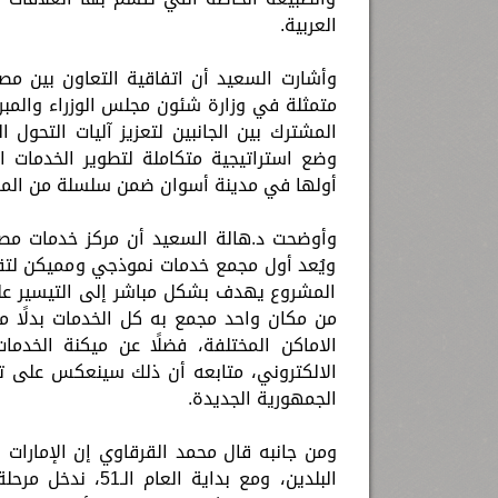
العربية.
وأشارت السعيد أن اتفاقية التعاون بين مصر
المشترك بين الجانبين لتعزيز آليات التحول
وضع استراتيجية متكاملة لتطوير الخدمات ا
أولها في مدينة أسوان ضمن سلسلة من المر
وأوضحت د.هالة السعيد أن مركز خدمات مص
ويُعد أول مجمع خدمات نموذجي ومميكن لتق
المشروع يهدف بشكل مباشر إلى التيسير عل
من مكان واحد مجمع به كل الخدمات بدلًا م
الاماكن المختلفة، فضلًا عن ميكنة الخد
الالكتروني، متابعه أن ذلك سينعكس على ت
الجمهورية الجديدة.
البلدين، ومع بداي