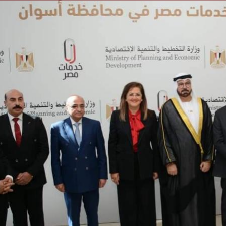
الكاتبة إلهام شرشر تهنئ الرئيس
رسالتى لآخر الزمان «محطة الضبعة
السيسي بعيد ميلاده وتُشيد بجهوده
إل
النووية»... من الحلم إلى التنفيذ
في بناء الدولة