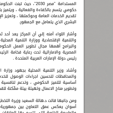
المستدامة "مصر 2030"، ح
حكومي يتسم بالكفاءة والفعالية ، ويتميز ب
تقديم الخدمات العامة وحوكمتها ، وتعزيز ال
البشري الذي يتعامل مع الجمهور.
وأشار اللواء آمنه إلي أن المركز يعد أحد 
والتنمية الإقتصادية ووزارة التنمية المحلي
والبرامج أهمها مجال تطوير العمل الحكوم
المصرية والاماراتية تحت رعاية فخامة الر
رئيس دولة الإمارات العربية المتحدة .
وأشاد وزير التنمية المحلية بجهود وزارة ا
والمحافظات لتحسين اجراءات الوصول للخدم
أساسية للتميز الحكومي ، وتدعم تنافسية ال
وتطوير مناخ الاعمال وتهيئة بيئة ممِّكنة للق
ومن جانبها قالت د.هالة السعيد وزيرة التخطي
أسوان يعكس عمق التعاون بين جمهورية مصر
والطبيعة الخاصة التي تتسم بها العلاقات الم