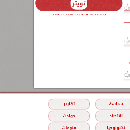
تويتر
Tweets by elzmannewseg
سياسة
تقارير
اقتصاد
حوادث
تكنولوجيا
منوعات