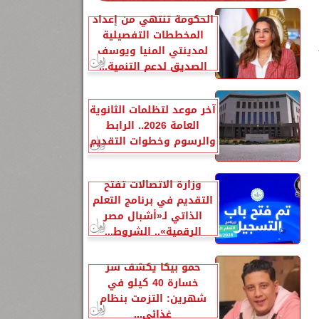
الحكومة تنتهي من إعداد
المخططات التفصيلية
لمدينتي المنيا ويوسف
الصديق لدعم التنمية...
آخر موعد لتظلمات الثانوية
العامة 2026.. الرابط
والرسوم وخطوات التقديم
وزارة الاتصالات تفتح
التقديم في برنامج التعلم
الذاتي لـ«أشبال مصر
الرقمية».. الشروط...
حمو بيكا يكشف سر
خسارة 40 كيلو في
شهرين: التزمت بنظام
غذائي...