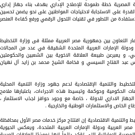
يث تبنت الحكومة المصرية خطة طموحة للإصلاح الإداري بهدف بناء جهاز إداري
القدرة على الاستجابة لاحتياجات المواطنين على نحو يضمن تحسين
إستفادة من التطور في تقنيات التحول الرقمي ورفع كفاءة العنصر
ثمار التعاون بين جمهورية مصر العربية ممثلة فى وزارة التخطيط
ة ودولة الإمارات العربية المتحدة الشقيقة في عدد من المجالات
ي، و يعبرعن طبيعة العلاقة الاخوية بين الشعبين والحكومتين
ئيس عبد الفتاح السيسي و فخامة الشيخ محمد بن زايد آل نهيان
لتخطيط والتنمية الإقتصادية لدعم جهود وزارة التنمية المحلية
ات الحكومية وحوكمة وتبسيط هذه الاجراءات، باعتبارها ملامح
جهاز الاداري للدولة ، خاصة مع وجود حوافز لجذب الاستثمار ،
طاع الخاص والاستثمارات الوطنية والخارجية .
ط والتنمية الاقتصادية إن افتتاح مركز خدمات مصر الأول بمحافظة
 العربية ودولة الإمارات العربية المتحدة، ويعكس الحيوية
صرية الإماراتية التي تؤكد دائماً انها نموذجًا للعلاقات العربية