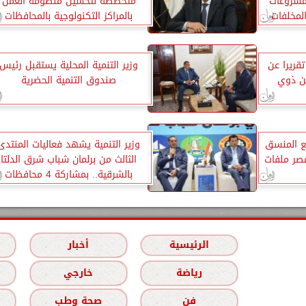
لمشروعات
متخصصة لتحسين منظومة العمل
لمخلفات
بالمراكز التكنولوجية بالمحافظات
تقريرا عن
وزير التنمية المحلية يستقبل رئيس
كين ذوي
صندوق التنمية الحضرية
مع المنسق
وزير التنمية يشهد فعاليات المنتدى
صر ملفات
الثالث من برلمان شباب شرق الدلتا
بالشرقية.. بمشاركة 4 محافظات
الرئيسية
أخبار
رياضة
خارجي
فن
صحة وطب