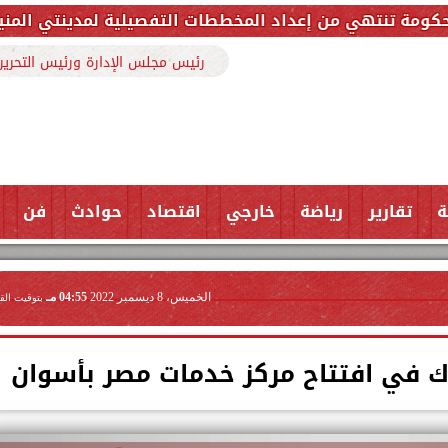
داد المخططات التفصيلية لمدينتي المنيا ويوسف الصديق لد
رئيس مجلس الإدارة ورئيس التحرير
ة
تقارير
رياضة
خارجي
اقتصاد
حوادث
فن
الخميس، 8 ديسمبر 2022
04:55 مـ
بتوقيت الق
رك في افتتاح مركز خدمات مصر بأسوان