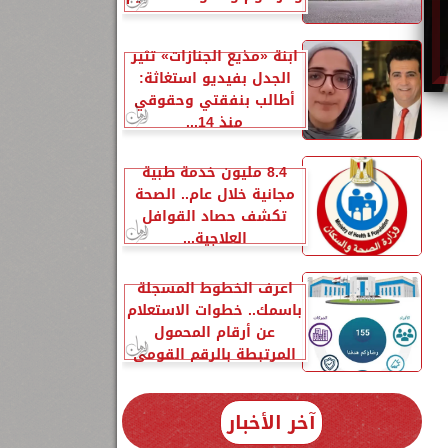
ابنة «مذيع الجنازات» تثير
الجدل بفيديو استغاثة:
أطالب بنفقتي وحقوقي
منذ 14...
8.4 مليون خدمة طبية
مجانية خلال عام.. الصحة
تكشف حصاد القوافل
العلاجية...
اعرف الخطوط المسجلة
باسمك.. خطوات الاستعلام
عن أرقام المحمول
المرتبطة بالرقم القومي
آخر الأخبار