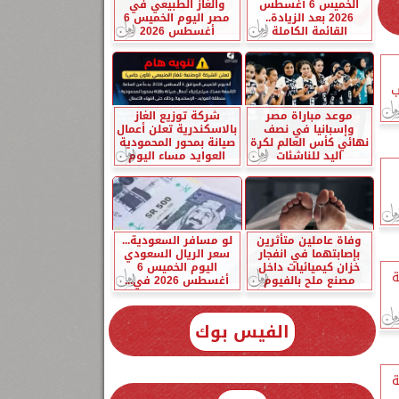
الخميس 6 أغسطس
والغاز الطبيعي في
2026 بعد الزيادة..
مصر اليوم الخميس 6
القائمة الكاملة
أغسطس 2026
ب
موعد مباراة مصر
شركة توزيع الغاز
وإسبانيا في نصف
بالاسكندرية تعلن أعمال
نهائي كأس العالم لكرة
صيانة بمحور المحمودية
اليد للناشئات
العوايد مساء اليوم
وفاة عاملين متأثرين
لو مسافر السعودية...
بإصابتهما في انفجار
سعر الريال السعودي
خزان كيميائيات داخل
اليوم الخميس 6
بية
مصنع ملح بالفيوم
أغسطس 2026 في...
الفيس بوك
بية