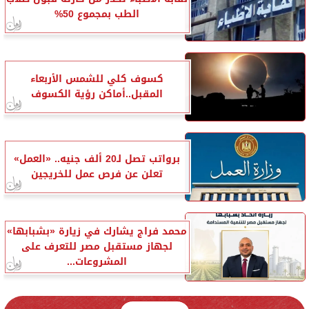
الطب بمجموع 50%
كسوف كلي للشمس الأربعاء
المقبل..أماكن رؤية الكسوف
برواتب تصل لـ20 ألف جنيه.. «العمل»
تعلن عن فرص عمل للخريجين
محمد فراج يشارك في زيارة «بشبابها»
لجهاز مستقبل مصر للتعرف على
المشروعات...