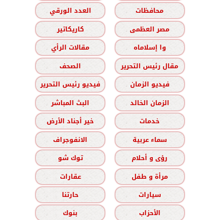
محافظات
العدد الورقي
مصر العظمى
كاريكاتير
وا إسلاماه
مقالات الرأي
مقال رئيس التحرير
الصحف
فيديو الزمان
فيديو رئيس التحرير
الزمان الخالد
البث المباشر
خدمات
خير أجناد الأرض
سماء عربية
الانفوجراف
رؤى و أحلام
توك شو
مرأة و طفل
عقارات
سيارات
حارتنا
الأحزاب
بنوك