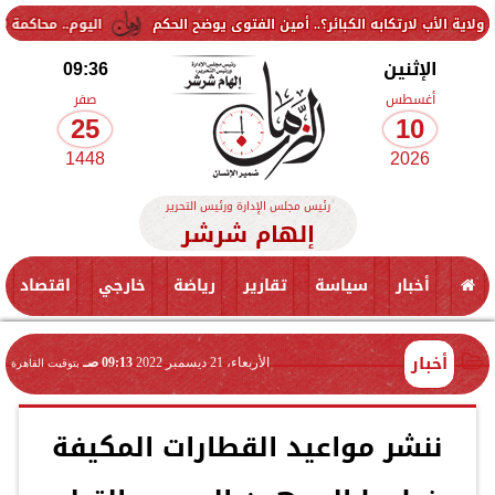
الكبائر؟.. أمين الفتوى يوضح الحكم
اليوم.. محاكمة 9 متهمين في قضية «جماعة إرهابية» بالتجمع الخامس
الإثنين
09:36
أغسطس
صفر
25
10
1448
2026
رئيس مجلس الإدارة ورئيس التحرير
إلهام شرشر
أخبار
سياسة
تقارير
رياضة
خارجي
اقتصاد
أخبار
الأربعاء، 21 ديسمبر 2022
09:13 صـ
بتوقيت القاهرة
ننشر مواعيد القطارات المكيفة