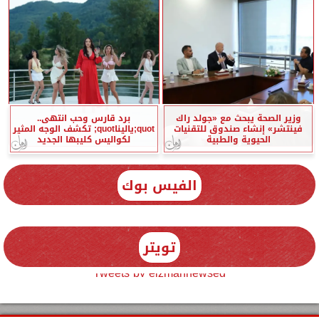
وزير الصحة يبحث مع «جولد راك
برد قارس وحب انتهى..
فينتشر» إنشاء صندوق للتقنيات
quot;ياليناquot; تكشف الوجه المثير
الحيوية والطبية
لكواليس كليبها الجديد
الفيس بوك
تويتر
Tweets by elzmannewseg