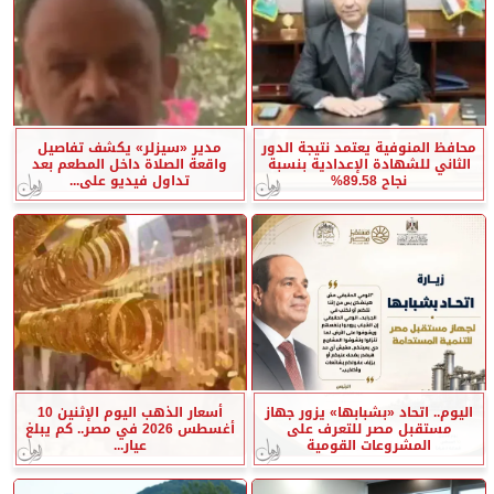
محافظ المنوفية يعتمد نتيجة الدور
مدير «سيزلر» يكشف تفاصيل
الثاني للشهادة الإعدادية بنسبة
واقعة الصلاة داخل المطعم بعد
نجاح 89.58%
تداول فيديو على...
اليوم.. اتحاد «بشبابها» يزور جهاز
أسعار الذهب اليوم الإثنين 10
مستقبل مصر للتعرف على
أغسطس 2026 في مصر.. كم يبلغ
المشروعات القومية
عيار...