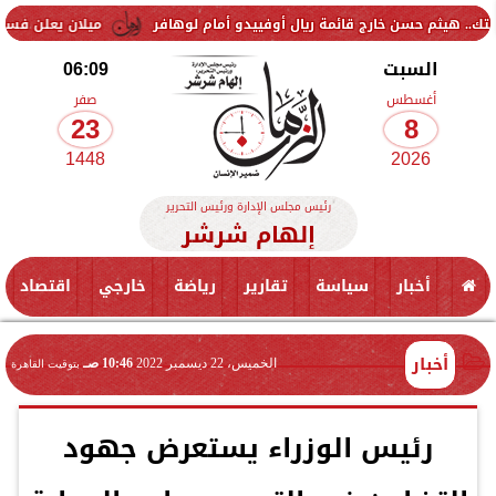
خارج قائمة ريال أوفييدو أمام لوهافر
ميلان يعلن فسخ عقد إسماعيل بن 
السبت
06:09
أغسطس
صفر
23
8
1448
2026
رئيس مجلس الإدارة ورئيس التحرير
إلهام شرشر
أخبار
سياسة
تقارير
رياضة
خارجي
اقتصاد
أخبار
الخميس، 22 ديسمبر 2022
10:46 صـ
بتوقيت القاهرة
رئيس الوزراء يستعرض جهود