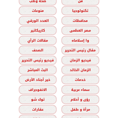
فن
صحة وطب
تكنولوجيا
منوعات
محافظات
العدد الورقي
مصر العظمى
كاريكاتير
وا إسلاماه
مقالات الرأي
مقال رئيس التحرير
الصحف
فيديو الزمان
فيديو رئيس التحرير
الزمان الخالد
البث المباشر
خدمات
خير أجناد الأرض
سماء عربية
الانفوجراف
رؤى و أحلام
توك شو
مرأة و طفل
عقارات