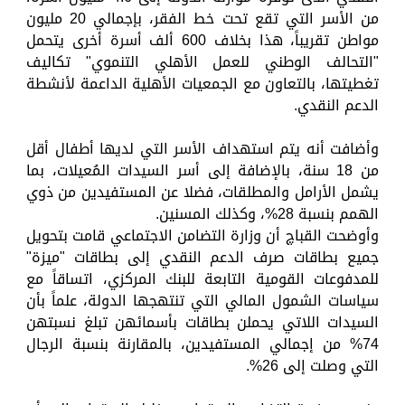
من الأسر التي تقع تحت خط الفقر، بإجمالي 20 مليون
مواطن تقريباً، هذا بخلاف 600 ألف أسرة أخرى يتحمل
"التحالف الوطني للعمل الأهلي التنموي" تكاليف
تغطيتها، بالتعاون مع الجمعيات الأهلية الداعمة لأنشطة
الدعم النقدي.
وأضافت أنه يتم استهداف الأسر التي لديها أطفال أقل
من 18 سنة، بالإضافة إلى أسر السيدات المُعيلات، بما
يشمل الأرامل والمطلقات، فضلا عن المستفيدين من ذوي
الهمم بنسبة 28%، وكذلك المسنين.
وأوضحت القباچ أن وزارة التضامن الاجتماعي قامت بتحويل
جميع بطاقات صرف الدعم النقدي إلى بطاقات "ميزة"
للمدفوعات القومية التابعة للبنك المركزي، اتساقاً مع
سياسات الشمول المالي التي تنتهجها الدولة، علماً بأن
السيدات اللاتي يحملن بطاقات بأسمائهن تبلغ نسبتهن
74% من إجمالي المستفيدين، بالمقارنة بنسبة الرجال
التي وصلت إلى 26%.