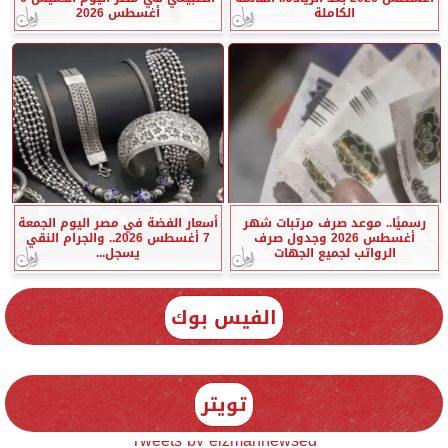
الكاملة
أغسطس 2026
رسميًا.. موعد صرف مرتبات شهر
أسعار الفضة في مصر اليوم الجمعة
أغسطس 2026 وجدول صرف
7 أغسطس 2026.. والجرام النقي
الرواتب لجميع الجهات
يسجل...
الفيس بوك
تويتر
Tweets by elzmannewseg