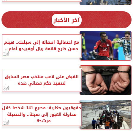
آخر الأخبار
مع احتمالية انتقاله إلى سيلتك.. هيثم
حسن خارج قائمة ريال أوفييدو أمام...
القبض على لاعب منتخب مصر السابق
لتنفيذ حكم قضائي ضده
حقوقيون مغاربة: مصرع 141 شخصا خلال
محاولة العبور إلى سبتة.. والحصيلة
مرشحة...