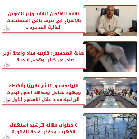
نقابة الفلاحين تناشد وزير التموين
بالإسراع في صرف باقي المستحقات
المالية المتأخرة...
نقابة الصحفيين: كارنيه فتاة واقعة أوبر
صادر عن كيان وهمي لا صلة...
الزراعةquot; تنشر تقريرًا بأنشطة
وجهود معامل ومعاهد quot;البحوث
الزراعيةquot; خلال الأسبوع الأول...
6 خطوات فعّالة لترشيد استهلاك
الكهرباء وخفض قيمة الفاتورة