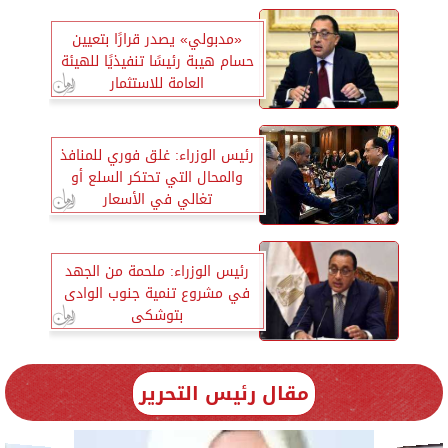
«مدبولي» يصدر قرارًا بتعيين
حسام هيبة رئيسًا تنفيذيًا للهيئة
العامة للاستثمار
رئيس الوزراء: غلق فوري للمنافذ
والمحال التي تحتكر السلع أو
تغالي في الأسعار
رئيس الوزراء: ملحمة من الجهد
في مشروع تنمية جنوب الوادى
بتوشكى
مقال رئيس التحرير