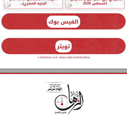
أغسطس 2026
الجنيه المصري|...
الفيس بوك
تويتر
Tweets by elzmannewseg