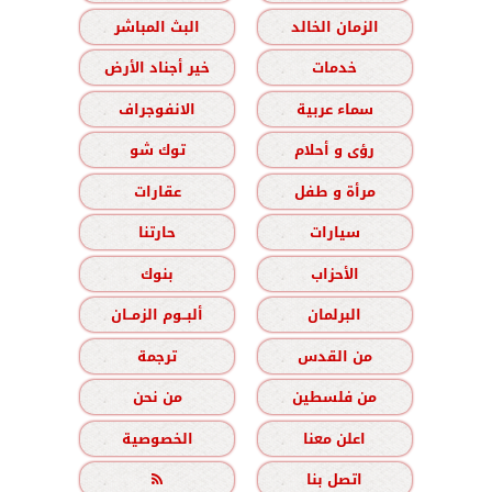
الزمان الخالد
البث المباشر
خدمات
خير أجناد الأرض
سماء عربية
الانفوجراف
رؤى و أحلام
توك شو
مرأة و طفل
عقارات
سيارات
حارتنا
الأحزاب
بنوك
البرلمان
ألبــوم الزمــان
من القدس
ترجمة
من فلسطين
من نحن
اعلن معنا
الخصوصية
اتصل بنا
