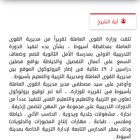
آية الشيخ
تلقت وزارة القوى العاملة تقريراً من مديرية القوى
العاملة بمحافظة أسيوط ، بشأن بدء تنفيذ الدورة
التدريبية الاولى بمدرسة الأمل الثانوية للصم وضعاف
السمع على أعمال التفصيل والخياطة بواقع فصلين
دراسين لـ ٤٩ طالبة فى إطار البروتوكول الموقع بين
مديرية القوى العاملة ومديرية التربية والتعليم بأسيوط .
وأوضح على سيد مصطفى مدير مديرية القوى العاملة
بأسيوط فى تقريره للوزارة، ، أنه تم توقيع بروتوكول
تعاون مع التربية والتعليم والتعليم الفنى لتنفيذ عدداً من
الدورات التدريبية على مجموعة من المهن تتضمن (زخرفة ـ
نجارة ـ مشغولات جلدية ويدوية ـ الحاسب الآلي ـ خياطة
وملابس ـ طباعة ـ مهارات إنتاج المخبوزات والحلويات)
وذلك بمقر المدارس التابعة لإدارة التربية الخاصة بمدينة
أسيوط .