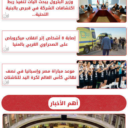
وزير البترول يبحث آليات تنفيذ ربط
اكتشافات الشركة في قبرص بالبنية
التحتية...
إصابة 8 أشخاص إثر انقلاب ميكروباص
على الصحراوي الغربي بالمنيا
موعد مباراة مصر وإسبانيا في نصف
نهائي كأس العالم لكرة اليد للناشئات
أهم الأخبار