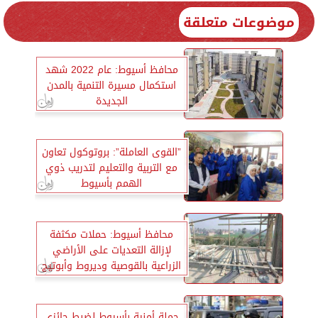
موضوعات متعلقة
محافظ أسيوط: عام 2022 شهد
استكمال مسيرة التنمية بالمدن
الجديدة
”القوى العاملة”: بروتوكول تعاون
مع التربية والتعليم لتدريب ذوي
الهمم بأسيوط
محافظ أسيوط: حملات مكثفة
لإزالة التعديات على الأراضي
الزراعية بالقوصية وديروط وأبوتيج
حملة أمنية بأسيوط لضبط حائزي