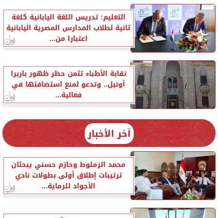
التعليم: تدريس اللغة اليابانية كلغة
ثانية لطلاب المدارس المصرية اليابانية
اعتبارا من...
نقابة الأطباء تثمن حظر ظهور باربرا
أونيل.. وتدعو لمنع استضافتها في
فعالية...
آخر الأخبار
محمد الزملوط وحازم حسني يبحثان
ترتيبات إطلاق أولى بطولات نادي
الأجواد للرماية...