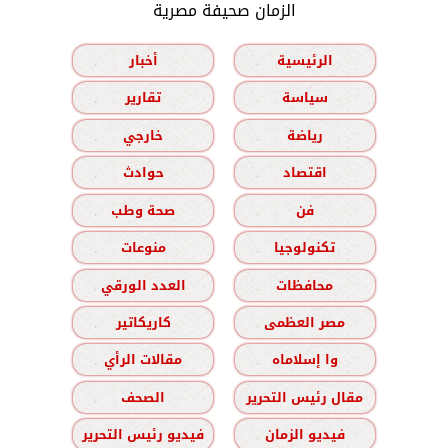
الزمان صحيفة مصرية
الرئيسية
أخبار
سياسة
تقارير
رياضة
خارجي
اقتصاد
حوادث
فن
صحة وطب
تكنولوجيا
منوعات
محافظات
العدد الورقي
مصر العظمى
كاريكاتير
وا إسلاماه
مقالات الرأي
مقال رئيس التحرير
الصحف
فيديو الزمان
فيديو رئيس التحرير