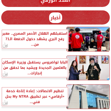
العدد الورقي
أخبار
استقبلهم الهلال الأحمر المصري.. معبر
رفح البري يشهد دخول الدفعة الـ71
من...
البابا تواضروس يستقبل وزيرة الإسكان
بالعلمين الجديدة ويشيد بما تحقق من
إنجازات...
تنظيم الاتصالات: إعادة إتاحة خدمة
«أرقامي» عبر تطبيق My NTRA بحل
فني...