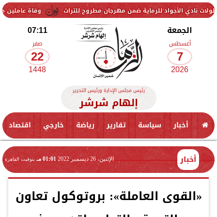
اد للرماية ضمن مهرجان مطروح للتراث
وفاة عاملين متأثرين بإصابتهما ف
الجمعة
07:11
أغسطس
صفر
22
7
1448
2026
رئيس مجلس الإدارة ورئيس التحرير
إلهام شرشر
أخبار
سياسة
تقارير
رياضة
خارجي
اقتصاد
أخبار
الإثنين، 26 ديسمبر 2022
01:01 مـ
بتوقيت القاهرة
«القوى العاملة»: بروتوكول تعاون