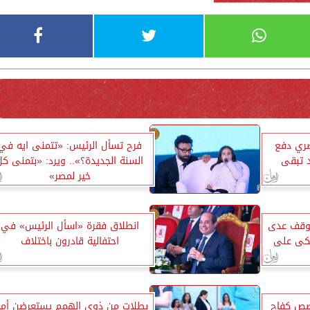
ري دفع
فرح تسأل الرئيس: «تتمنى ايه في
د تبقى
السنة الجديدة؟».. ويرد: «بتمنى كل
خير لمصر»
وقف عدى
انطلاق فقرة «اسأل الرئيس» في
20 كنت ببكى على
احتفالية قادرون باختلاف
صص كفاح
بطلات من ذوي الهمم يستعرضن أما