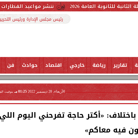
امة 2026
ننشر مواعيد القطارات المكيفة بخطوط ا
رئيس مجلس الإدارة ورئيس التحرير
ة
تقارير
رياضة
خارجي
اقتصاد
حوادث
فن
الأربعاء، 28 ديسمبر 2022
01:25 مـ
بتوقيت الق
ختلاف: «أكتر حاجة تفرحني اليوم اللي
ن فيه معاكم»