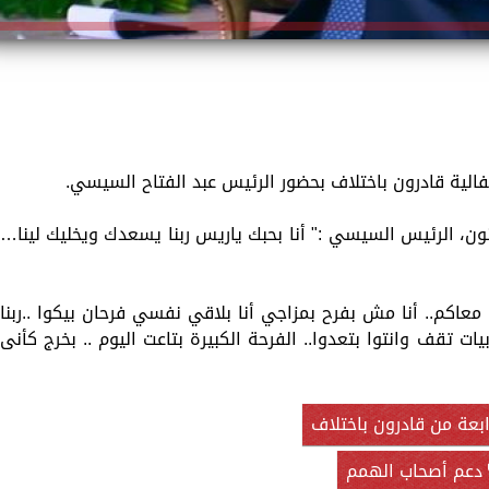
الية قادرون باختلاف بحضور الرئيس عبد الفتاح السيسي.
ن، الرئيس السيسي :" أنا بحبك ياريس ربنا يسعدك ويخليك لينا…
معاكم.. أنا مش بفرح بمزاجي أنا بلاقي نفسي فرحان بيكوا ..ربنا
يات تقف وانتوا بتعدوا.. الفرحة الكبيرة بتاعت اليوم .. بخرج كأنى
ابعة من قادرون باختلاف
دعم أصحاب الهمم