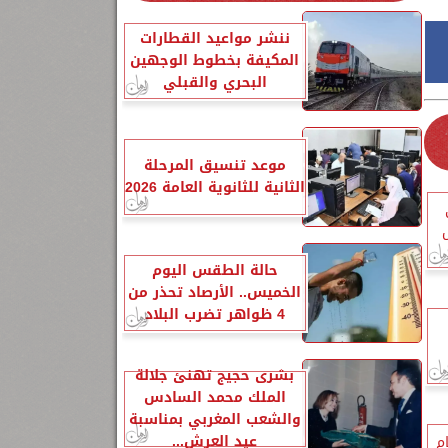
ننشر مواعيد القطارات
المكيفة بخطوط الوجهين
البحري والقبلي
موعد تنسيق المرحلة
الثانية للثانوية العامة 2026
حالة الطقس اليوم
الخميس.. الأرصاد تحذر من
4 ظواهر تضرب البلاد
بشرى حجيج تهنئ جلالة
الملك محمد السادس
والشعب المغربي بمناسبة
عيد العرش...
م