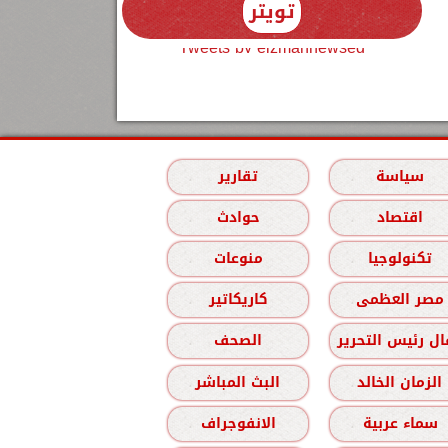
تويتر
Tweets by elzmannewseg
سياسة
تقارير
اقتصاد
حوادث
تكنولوجيا
منوعات
مصر العظمى
كاريكاتير
ل رئيس التحرير
الصحف
الزمان الخالد
البث المباشر
سماء عربية
الانفوجراف