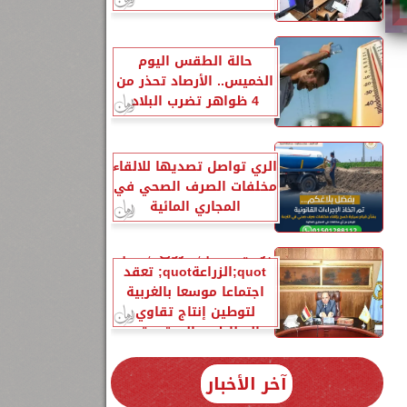
حالة الطقس اليوم
الخميس.. الأرصاد تحذر من
4 ظواهر تضرب البلاد
الري تواصل تصديها للالقاء
مخلفات الصرف الصحي في
المجاري المائية
برعاية quot;فاروقquot;..
quot;الزراعةquot; تعقد
اجتماعا موسعا بالغربية
لتوطين إنتاج تقاوي
البطاطس المعتمدة...
آخر الأخبار