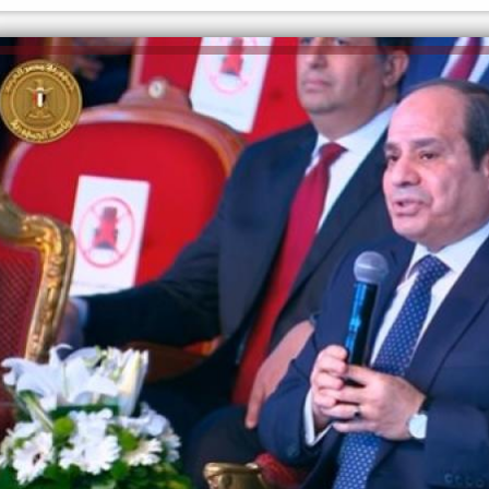
الكاتبة إلهام شرشر تهنئ الرئيس
عة
السيسي بعيد ميلاده وتُشيد بجهوده
إلهام شرشر تكتب: دي
في بناء الدولة
دي سيا