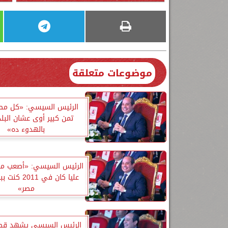
موضوعات متعلقة
الرئيس السيسي: «كل مص
تمن كبير أوى عشان البل
بالهدوء ده»
الرئيس السيسي: «أصعب م
عليا كان في 11
مصر»
الرئيس السيسي يشهد ق