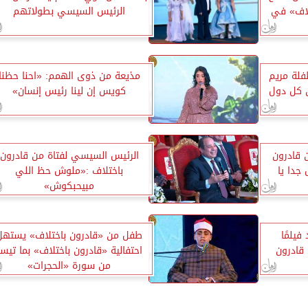
لاف» في
الرئيس السيسي بطولاتهم
فلة مريم
مذيعة من ذوى الهمم: «احنا حظنا
ن كل دول
كويس إن لينا رئيس إنسان»
 قادرون
الرئيس السيسي لفتاة من قادرون
جدا يا
باختلاف :«ملوش حظ اللي
مبيحبكوش»
يلمًا
طفل من «قادرون باختلاف» يستهل
ن: «3 سنين قادرون
احتفالية «قادرون باختلاف» بما تيسر
من سورة «الحجرات»