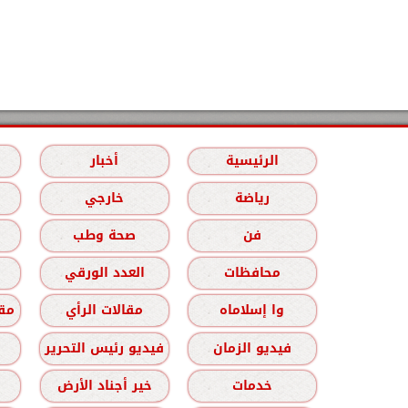
الرئيسية
أخبار
رياضة
خارجي
فن
صحة وطب
محافظات
العدد الورقي
وا إسلاماه
مقالات الرأي
مقا
فيديو الزمان
فيديو رئيس التحرير
خدمات
خير أجناد الأرض