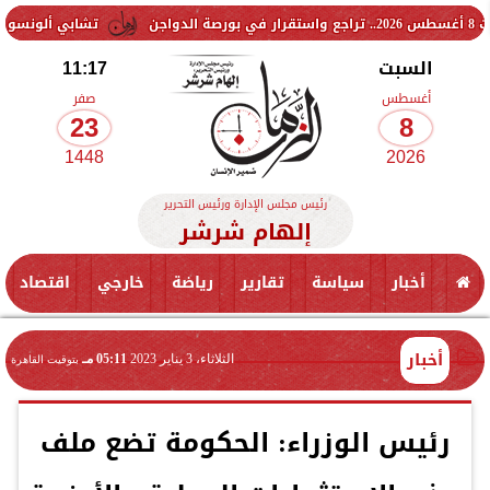
تشابي ألونسو يحسم موقف ت
السبت
11:17
أغسطس
صفر
23
8
1448
2026
رئيس مجلس الإدارة ورئيس التحرير
إلهام شرشر
أخبار
سياسة
تقارير
رياضة
خارجي
اقتصاد
أخبار
الثلاثاء، 3 يناير 2023
05:11 مـ
بتوقيت القاهرة
رئيس الوزراء: الحكومة تضع ملف