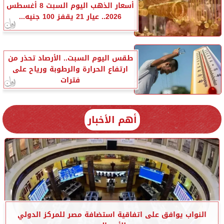
أسعار الذهب اليوم السبت 8 أغسطس
2026.. عيار 21 يقفز 100 جنيه...
طقس اليوم السبت.. الأرصاد تحذر من
ارتفاع الحرارة والرطوبة ورياح على
فترات
أهم الأخبار
النواب يوافق على اتفاقية استضافة مصر للمركز الدولي