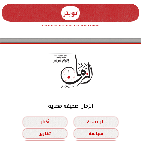
تويتر
Tweets by elzmannewseg
الزمان صحيفة مصرية
الرئيسية
أخبار
سياسة
تقارير