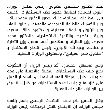
عقد الدكتور مصطفى مدبولي، رئيس مجلس الوزراء،
اليوم، اجتماعا؛ لمتابعة جهود جذب الاستثمارات الأجنبية
في القطاعات المختلفة، وذلك بحضور الدكتور محمد شاكر،
وزير الكهرباء والطاقة المتجددة، والمهندس طارق الملا،
وزير البترول والثروة المعدنية، والدكتورة هالة السعيد،
وزيرة التخطيط والتنمية الاقتصادية، والدكتور محمد
معيط، وزير المالية، والمهندس أحمد سمير، وزير التجارة
والصناعة، وعبدالله الإبياري، رئيس قطاع الاستثمار بـ
"صندوق مصر السيادي"، ومسئولي الوزارات المعنية.
وفي مستهل الاجتماع، أكد رئيس الوزراء أن الحكومة
تضع ملف جذب الاستثمارات المحلية والأجنبية على قمة
أولوياتها خلال المرحلة المقبلة، لافتا إلى استمرار العمل
على خلق مناخ جاذب لهذه الاستثمارات من خلال التنسيق
بين الوزارات والجهات المعنية.
وقال السفير نادر سعد، المتحدث الرسمي باسم رئاسة
مجلس الوزراء، إن الاجتماع ناقش توجيهات رئيس الوزراء