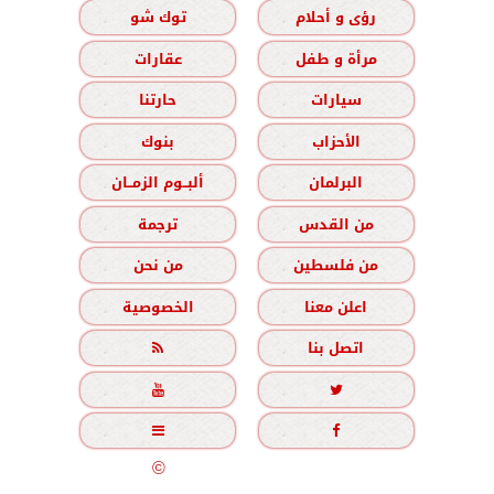
رؤى و أحلام
توك شو
مرأة و طفل
عقارات
سيارات
حارتنا
الأحزاب
بنوك
البرلمان
ألبــوم الزمــان
من القدس
ترجمة
من فلسطين
من نحن
اعلن معنا
الخصوصية
اتصل بنا





جميع الحقوق محفوظة
©