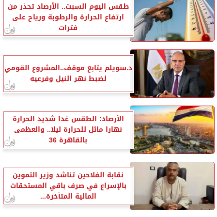
طقس اليوم السبت.. الأرصاد تحذر من
ارتفاع الحرارة والرطوبة ورياح على
فترات
د.سويلم يتابع موقف..المشروع القومي
لضبط نهر النيل وفرعيه
الأرصاد: الطقس غدا شديد الحرارة
نهارا مائل للحرارة ليلا.. والعظمى
بالقاهرة 36
نقابة الفلاحين تناشد وزير التموين
بالإسراع في صرف باقي المستحقات
المالية المتأخرة...