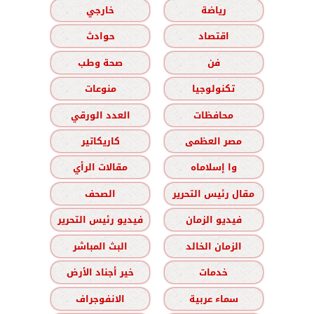
رياضة
خارجي
اقتصاد
حوادث
فن
صحة وطب
تكنولوجيا
منوعات
محافظات
العدد الورقي
مصر العظمى
كاريكاتير
وا إسلاماه
مقالات الرأي
مقال رئيس التحرير
الصحف
فيديو الزمان
فيديو رئيس التحرير
الزمان الخالد
البث المباشر
خدمات
خير أجناد الأرض
سماء عربية
الانفوجراف