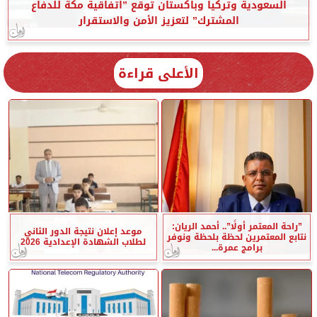
السعودية وتركيا وباكستان توقع ”اتفاقية مكة للدفاع
المشترك” لتعزيز الأمن والاستقرار
الأعلى قراءة
”راحة المعتمر أولًا”.. أحمد الريان:
موعد إعلان نتيجة الدور الثاني
نتابع المعتمرين لحظة بلحظة ونوفر
لطلاب الشهادة الإعدادية 2026
برامج عمرة...