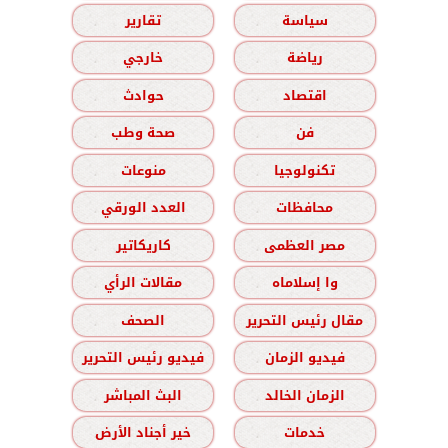
سياسة
تقارير
رياضة
خارجي
اقتصاد
حوادث
فن
صحة وطب
تكنولوجيا
منوعات
محافظات
العدد الورقي
مصر العظمى
كاريكاتير
وا إسلاماه
مقالات الرأي
مقال رئيس التحرير
الصحف
فيديو الزمان
فيديو رئيس التحرير
الزمان الخالد
البث المباشر
خدمات
خير أجناد الأرض