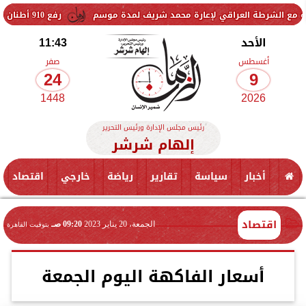
لعراقي لإعارة محمد شريف لمدة موسم
رفع 910 أطنان من بؤر المخلفات والتراكمات في يوم واحد بمراكز ومدن وأحياء الغربية
الأحد
11:43
أغسطس
صفر
24
9
1448
2026
رئيس مجلس الإدارة ورئيس التحرير
إلهام شرشر
أخبار
سياسة
تقارير
رياضة
خارجي
اقتصاد
اقتصاد
الجمعة، 20 يناير 2023
09:20 صـ
بتوقيت القاهرة
أسعار الفاكهة اليوم الجمعة