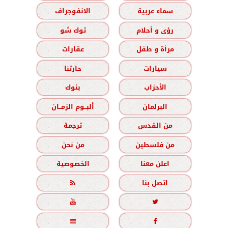
سماء عربية
الانفوجراف
رؤى و أحلام
توك شو
مرأة و طفل
عقارات
سيارات
حارتنا
الأحزاب
بنوك
البرلمان
ألبــوم الزمــان
من القدس
ترجمة
من فلسطين
من نحن
اعلن معنا
الخصوصية
اتصل بنا




