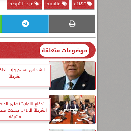
تهنئة
مناسبة
عيد الشرطة
موضوعات متعلقة
الشهابي يهنئ وزير الداخل
الشرطة
”دفاع النواب” تهنئ الداخل
الشرطة الـ 71،: جسد
مشرفة