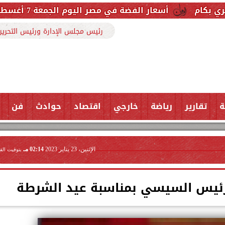
لفضة في مصر اليوم الجمعة 7 أغسطس 2026.. والجرام النقي يسجل هذا الرقم
رئيس مجلس الإدارة ورئيس التحرير
ة
تقارير
رياضة
خارجي
اقتصاد
حوادث
فن
الإثنين، 23 يناير 2023
02:14 مـ
بتوقيت الق
ئيس السيسي بمناسبة عيد الشرطة