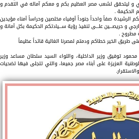
دي و ليتحقق لشعب مصر العظيم بكم و معكم آماله في التقدم و
م الحكيمة .
 الرشيدة صفاً واحداً جنوداً أوفياء مخلصين وحراساً أمناء مؤيدين
ي و حريصـــين علـــى تنفيذ رؤية ســـيادتكم الحكيمة بكل أمانة و
 مطروح .
ى طريق الخير خطاكم ودمتم لمصرنا الغالية قائداً عظيماً
حمود توفيق وزير الداخلية، واللواء السيد سلطان مساعد وزير
لوطنية العزيزة على أبناء مصر جميعا، والتي تتجلى فيها تضحيات
لاستقرار.