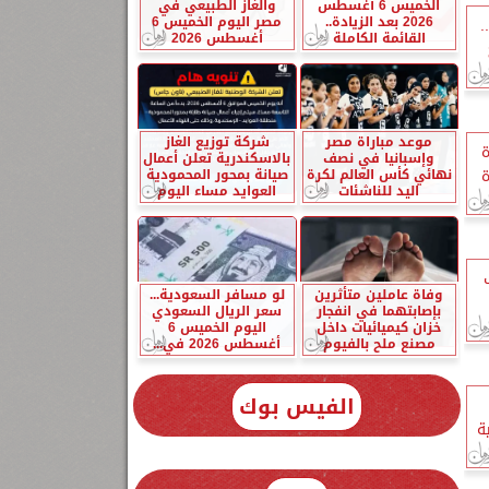
الخميس 6 أغسطس
والغاز الطبيعي في
2026 بعد الزيادة..
مصر اليوم الخميس 6
بمناسبة الاحتفال بعيد الشرطة الـ71..
القائمة الكاملة
أغسطس 2026
موعد مباراة مصر
شركة توزيع الغاز
ازة
وإسبانيا في نصف
بالاسكندرية تعلن أعمال
نهائي كأس العالم لكرة
صيانة بمحور المحمودية
اليد للناشئات
العوايد مساء اليوم
وفاة عاملين متأثرين
لو مسافر السعودية...
بإصابتهما في انفجار
سعر الريال السعودي
خزان كيميائيات داخل
اليوم الخميس 6
مصنع ملح بالفيوم
أغسطس 2026 في...
الفيس بوك
ة