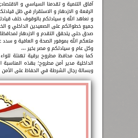
آفاق التنمية و تقدمنا السياسي و الاقتصا
الرفعة و الازدهار و الاستقرار في ظل قيادتك
و نعاهد الله و سيادتكم بالوقوف خلف قيادتكم
جميع خطواتكم على الصعيدين الداخلي و الخارج
صدق حتى يتحقق التقدم و الازدهار لمحافظة
متعكم الله بموفور الصحة و العافية و سدد عل
وكل عام و سيادتكم و مصر بخير ،،،
كما بعث محافظ مطروح برقية تهنئة للواء م
الداخلية مدير أمن مطروح؛ بهذه المناسبة ا
وبسالة رجال الشرطة في الحفاظ على الأمن وا