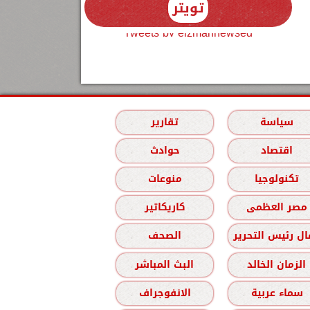
تويتر
Tweets by elzmannewseg
سياسة
تقارير
اقتصاد
حوادث
تكنولوجيا
منوعات
مصر العظمى
كاريكاتير
ل رئيس التحرير
الصحف
الزمان الخالد
البث المباشر
سماء عربية
الانفوجراف