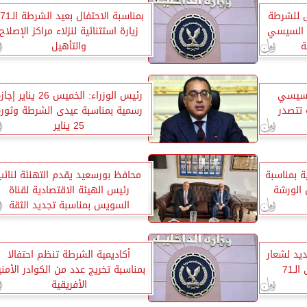
ى للشرطة
 السيسي
زيارة استثنائية لنزلاء مراكز الإصلاح
ة
والتأهيل
السيسي
رئيس الوزراء: الخميس 26 يناير إج
 تتصدر
رسمية بمناسبة عيدى الشرطة وثورة
25 يناير
نية بمناسبة
محافظ بورسعيد يقدم التهنئة لنائب
يس الورشة
رئيس الهيئة الاقتصادية لقناة
السويس بمناسبة تجديد الثقة
ديد لشعار
أكاديمية الشرطة تنظم احتفالا
ـ71
بمناسبة تخريج عدد من الكوادر الأمني
الأفريقية