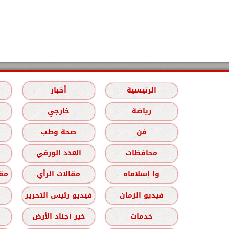
الرئيسية
أخبار
رياضة
خارجي
فن
صحة وطب
محافظات
العدد الورقي
وا إسلاماه
مقالات الرأي
مقا
فيديو الزمان
فيديو رئيس التحرير
خدمات
خير أجناد الأرض