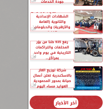
جودة الخدمات
محافظ مطروح يكرم أوائل
الشهادات الإعدادية
والثانوية (العامة
والأزهرية) والدبلومات
الفنية
رفع 935 طنًا من بؤر
المخلفات والتراكمات
التاريخية في يوم واحد
بمراكز...
شركة توزيع الغاز
بالاسكندرية تعلن أعمال
صيانة بمحور المحمودية
العوايد مساء اليوم
آخر الأخبار