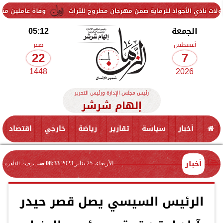
واد للرماية ضمن مهرجان مطروح للتراث
وفاة عاملين متأثرين بإصابتهما 
الجمعة
05:12
أغسطس
صفر
22
7
1448
2026
رئيس مجلس الإدارة ورئيس التحرير
إلهام شرشر
أخبار
سياسة
تقارير
رياضة
خارجي
اقتصاد
أخبار
الأربعاء، 25 يناير 2023
08:33 صـ
بتوقيت القاهرة
الرئيس السيسي يصل قصر حيدر