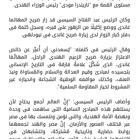
مستوى القمة مع "ناريندرا مودى" رئيس الوزراء الهندى.
وكان الرئيس عبد الفتاح السيسى قد زار ضريح المهاتما
غاندى ووضع إكليلًا من الزهور على قبره، وسجل كلمة فى
دفتر كبار الزوار لدى زيارة ضريح غاندى فى نيودلهى.
وقال الرئيس فى كلمته: "يُسعدنى أن أُعبِّر عن خالص
الاعتزاز بزيارة ضريح الزعيم الهندى الراحل، المهاتْمَا
غاندى، الذى شَكَّلَ علامةً فارقة فى التاريخ الإنسانى
بتجسيده لمبادئ وقيم العدالة والسلام والمُساواة ونبذ
العنف، وكذلك مواقفه الوطنية الشجاعة وانحيازه غير
المشروط لخيار المقاومة السلمية".
وأضاف الرئيس السيسى: "إِنَّ العالم أجمع يحتاج لأن
يستلهم هذه المبادئ السامية التى ساهمت فى وحدة
ونهضة الأمة الهندية، والتى نؤمن ونتمسك بها فى مصر
عبر مُختلف العصور والأزمان. إِنَّ مصر والهند تجمعهما
روابط حضارية وتاريخية مُشتركة، وتتشابهان فى
التزامهما الراسخ بنشر الأمن والسلام والاستقرار ودعم