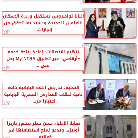
البابا تواضروس يستقبل وزيرة الإسكان
بالعلمين الجديدة ويشيد بما تحقق من
إنجازات...
تنظيم الاتصالات: إعادة إتاحة خدمة
«أرقامي» عبر تطبيق My NTRA بحل
فني...
التعليم: تدريس اللغة اليابانية كلغة
ثانية لطلاب المدارس المصرية اليابانية
اعتبارا من...
نقابة الأطباء تثمن حظر ظهور باربرا
أونيل.. وتدعو لمنع استضافتها في
فعالية...