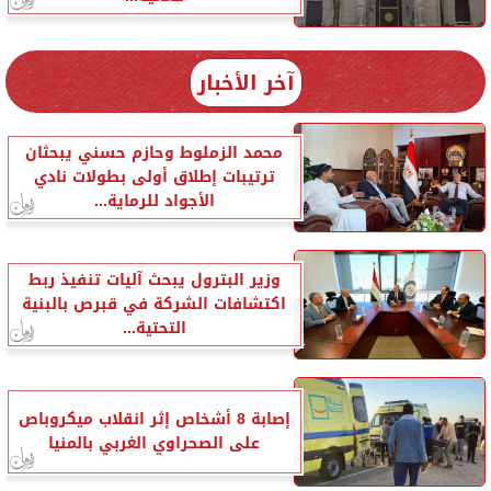
آخر الأخبار
محمد الزملوط وحازم حسني يبحثان
ترتيبات إطلاق أولى بطولات نادي
الأجواد للرماية...
وزير البترول يبحث آليات تنفيذ ربط
اكتشافات الشركة في قبرص بالبنية
التحتية...
إصابة 8 أشخاص إثر انقلاب ميكروباص
على الصحراوي الغربي بالمنيا