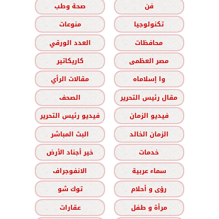
فن
صحة وطب
تكنولوجيا
منوعات
محافظات
العدد الورقي
مصر العظمى
كاريكاتير
وا إسلاماه
مقالات الرأي
مقال رئيس التحرير
الصحف
فيديو الزمان
فيديو رئيس التحرير
الزمان الخالد
البث المباشر
خدمات
خير أجناد الأرض
سماء عربية
الانفوجراف
رؤى و أحلام
توك شو
مرأة و طفل
عقارات