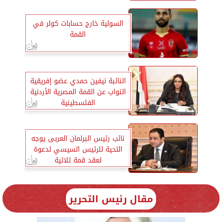
السولية خارج حسابات كولر في
القمة
النائبة نيفين حمدي عضو إفريقية
النواب عن القمة المصرية الأردنية
الفلسطينية
نائب رئيس البرلمان العربى يوجه
التحية للرئيس السيسي لدعوة
لعقد قمة ثلاثية
مقال رئيس التحرير