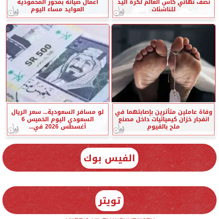
نصف نهائي كأس العالم لكرة اليد
أعمال صيانة بمحور المحمودية
للناشئات
العوايد مساء اليوم
وفاة عاملين متأثرين بإصابتهما في
لو مسافر السعودية... سعر الريال
انفجار خزان كيميائيات داخل مصنع
السعودي اليوم الخميس 6
ملح بالفيوم
أغسطس 2026 في...
الفيس بوك
تويتر
Tweets by elzmannewseg