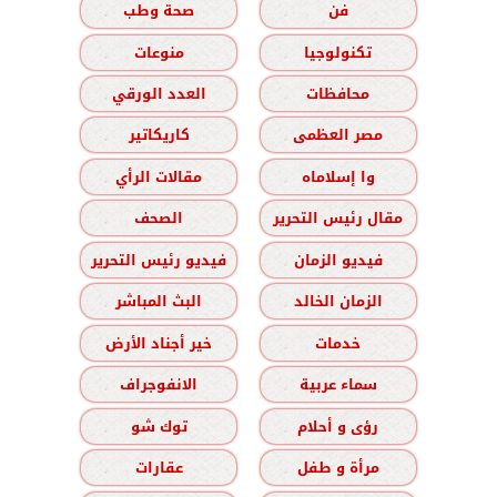
فن
صحة وطب
تكنولوجيا
منوعات
محافظات
العدد الورقي
مصر العظمى
كاريكاتير
وا إسلاماه
مقالات الرأي
مقال رئيس التحرير
الصحف
فيديو الزمان
فيديو رئيس التحرير
الزمان الخالد
البث المباشر
خدمات
خير أجناد الأرض
سماء عربية
الانفوجراف
رؤى و أحلام
توك شو
مرأة و طفل
عقارات