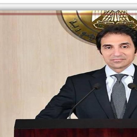
الكاتبة إلهام شرشر تهنئ الرئيس
السيسي بعيد ميلاده وتُشيد بجهوده
إلهام شرشر تكتب: دي مبقتش كورة..
في بناء الدولة
دي سياسة