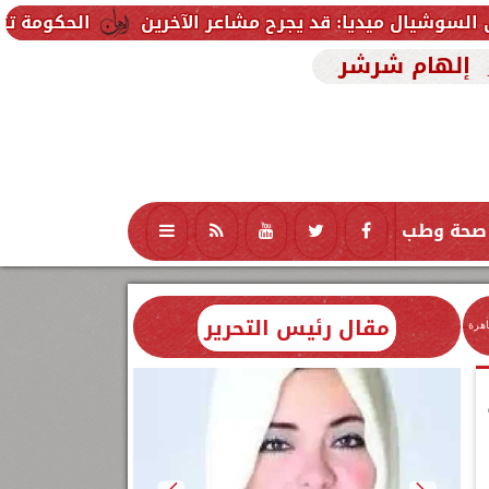
ا: قد يجرح مشاعر الآخرين
الحكومة تتلقى 229 ألف شكوى وطلب واستفسار خلال يوليو.. ومدبولي يوجه بسرعة الاستجابة للمواطنين
إلهام شرشر
صحة وطب
تكنولوجيا
منوعات
محافظات
مقال رئيس التحرير
اهرة