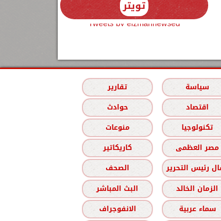
تويتر
Tweets by elzmannewseg
سياسة
تقارير
اقتصاد
حوادث
تكنولوجيا
منوعات
مصر العظمى
كاريكاتير
ل رئيس التحرير
الصحف
الزمان الخالد
البث المباشر
سماء عربية
الانفوجراف