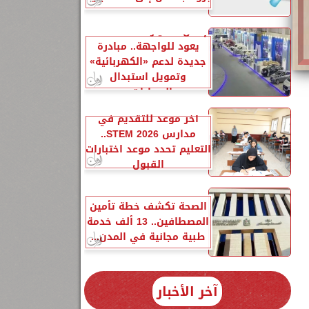
إحلال السيارات المتهالكة
يعود للواجهة.. مبادرة
جديدة لدعم «الكهربائية»
وتمويل استبدال
السيارات...
آخر موعد للتقديم في
مدارس STEM 2026..
التعليم تحدد موعد اختبارات
القبول
الصحة تكشف خطة تأمين
المصطافين.. 13 ألف خدمة
طبية مجانية في المدن...
آخر الأخبار