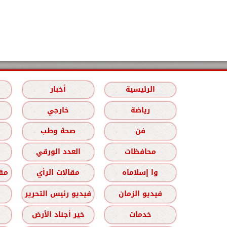
الرئيسية
أخبار
رياضة
خارجي
فن
صحة وطب
محافظات
العدد الورقي
وا إسلاماه
مقالات الرأي
مقا
فيديو الزمان
فيديو رئيس التحرير
خدمات
خير أجناد الأرض