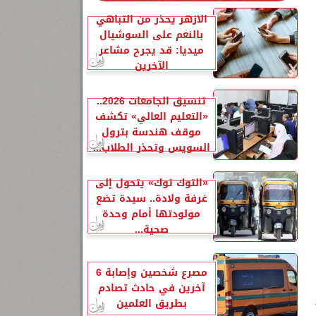
الأزهر يحذر من التباهي
بالنعم على السوشيال
ميديا: قد يجرح مشاعر
الآخرين
تنسيق الجامعات 2026..
«التعليم العالي» تكشف
موقف هندسة بترول
السويس وتحذر الطلاب...
«التوك توك» يتحول إلى
غرفة ولادة.. سيدة تضع
مولودتها أمام وحدة
صحية...
مصرع شخصين وإصابة 6
آخرين في حادث تصادم
بطريق العلمين