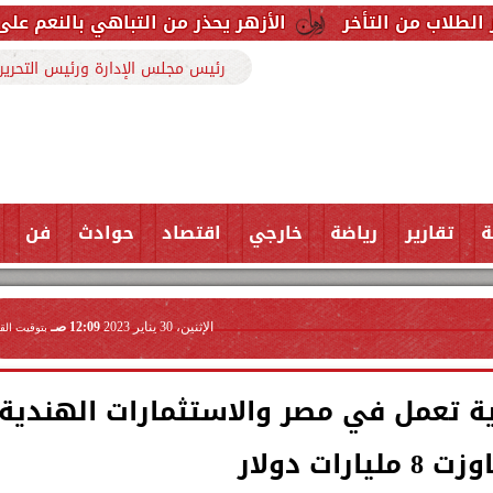
الأزهر يحذر من التباهي بالنعم على السوشيال ميدي
رئيس مجلس الإدارة ورئيس التحرير
ة
تقارير
رياضة
خارجي
اقتصاد
حوادث
فن
الإثنين، 30 يناير 2023
12:09 صـ
بتوقيت الق
 شركة هندية تعمل في مصر والاستثمارات الهندية
يارات دولار