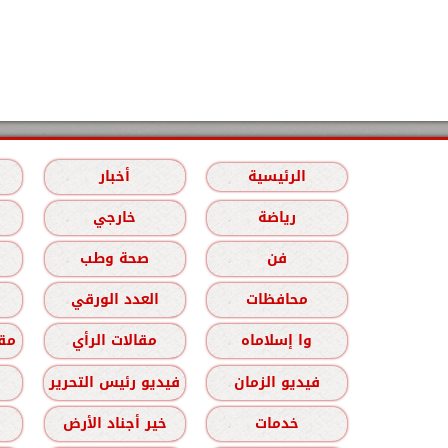
الرئيسية
أخبار
رياضة
خارجي
فن
صحة وطب
محافظات
العدد الورقي
وا إسلاماه
مقالات الرأي
مقا
فيديو الزمان
فيديو رئيس التحرير
خدمات
خير أجناد الأرض