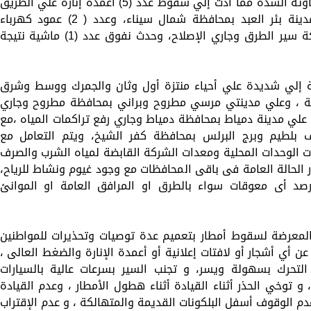
الساحلية طقس غير مستقر وهبوب رياح متفاوتة الشدة مما أدت إلي سقوط عدد (5) أعمدة إنارة علي الطريق
الساحلي الدولي قبل قرية مصفق بمركز مدينة بئر العبد بمحافظة شمال سيناء، وعدد ( 2) عمود كهرباء
بمحافظة كفر الشيخ ولم يؤثر ذلك علي حركة سير الطرق وجاري الإصلاح، وحدث نفوق عدد (1) ماشية نتيجة
ة إلي شديدة علي أحياء منتزة أول وثان والجمرك ووسط وشرق
رية ، وعلي مدينتي مرسي مطروح وبراني بمحافظة مطروح وجاري
لي مدينة دمياط بمحافظة دمياط وجاري رفع تراكمات المياه ،مع
ف بلطيم وبرج البرلس بمحافظة كفر الشيخ، ويتم التعامل مع
ت الوحدات المحلية ومعدات الشركة القابضة لمياه الشرب والصرف
 الحالة العامة فى باقى المحافظات مع وجود غيوم ونشاط للرياح،
صد أى معوقات سواء بالطرق او المرافق العامة او الموانئ
 المعرضة لسقوط أمطار بتعميم عدة توصيات وتحذيرات للمواطنين
 أي أشجار أو لافتات إعلانية أو أعمدة الإنارة والضغط العالى ،
تحرك بسهولة ويسر، و تجنب السير بسرعات عالية بالسيارات
و توخي الحذر أثناء القيادة أثناء هطول الأمطار ، وعدم القيادة
‏الوقوف أسفل البلكونات القديمة والمتهالكة ، و عدم ‏الإقتراب