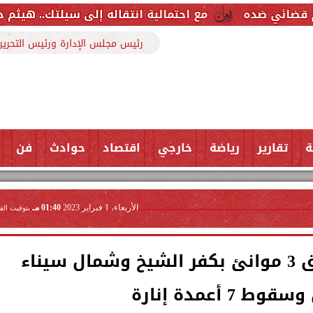
مع احتمالية انتقاله إلى سيلتك.. هيثم حسن خارج قائمة ري
رئيس مجلس الإدارة ورئيس التحرير
ة
تقارير
رياضة
خارجي
اقتصاد
حوادث
فن
الأربعاء، 1 فبراير 2023
01:40 مـ
بتوقيت الق
وزير التنمية المحلية: غلق 3 موانئ بكفر الشيخ وشمال سيناء
7 أعمدة إنارة