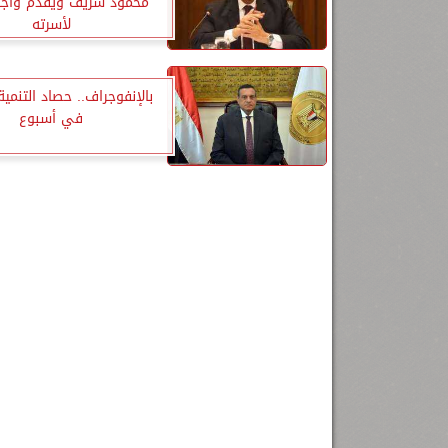
محمود شريف ويقدم واجب 
لأسرته
بالإنفوجراف.. حصاد التنمية
في أسبوع