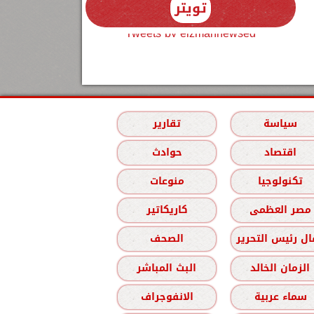
تويتر
Tweets by elzmannewseg
سياسة
تقارير
اقتصاد
حوادث
تكنولوجيا
منوعات
مصر العظمى
كاريكاتير
ل رئيس التحرير
الصحف
الزمان الخالد
البث المباشر
سماء عربية
الانفوجراف