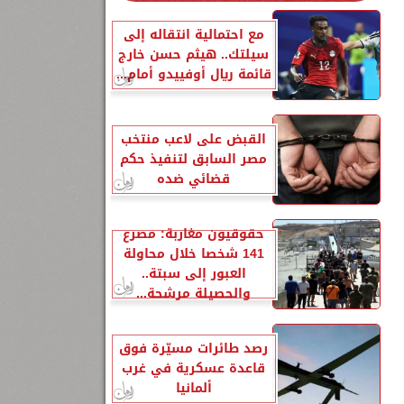
مع احتمالية انتقاله إلى
سيلتك.. هيثم حسن خارج
قائمة ريال أوفييدو أمام...
القبض على لاعب منتخب
مصر السابق لتنفيذ حكم
قضائي ضده
حقوقيون مغاربة: مصرع
141 شخصا خلال محاولة
العبور إلى سبتة..
والحصيلة مرشحة...
رصد طائرات مسيّرة فوق
قاعدة عسكرية في غرب
ألمانيا