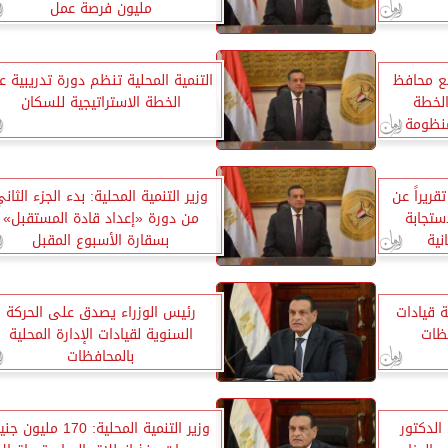
مليون فرصة عمل
 مع محافظ
التنمية المحلية تنظم دورة تدريبية ع
لخطة
الخطة الاستراتيجية للسكان
منظومة
قريراً عن
وزير التنمية المحلية: بدء الجزء الثان
ستجابة
من دورة «إعداد قادة المستقبل»
نية
بسقارة الأسبوع المقبل
ة قيادات
رئيس الوزراء يصدق على الحركة
فظات
السنوية لقيادات الإدارة المحلية
بالمحافظات
الدكتور
وزير التنمية المحلية: 170 مليون 