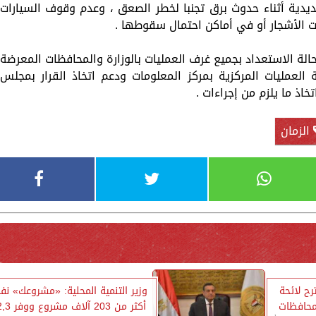
يدية ‏أثناء حدوث برق تجنبا لخطر الصعق ، وعدم وقوف السيارات
ت الأشجار أو في أماكن احتمال سقوطها .
حالة الاستعداد بجميع غرف العمليات بالوزارة والمحافظات المعرضة
لعمليات المركزية بمركز المعلومات ودعم اتخاذ القرار بمجلس
خاذ ما يلزم من إجراءات .
الزمان
رح لائحة
وزير التنمية المحلية: «مشروعك» نف
محافظات
أكثر من 203 آلاف مشروع 