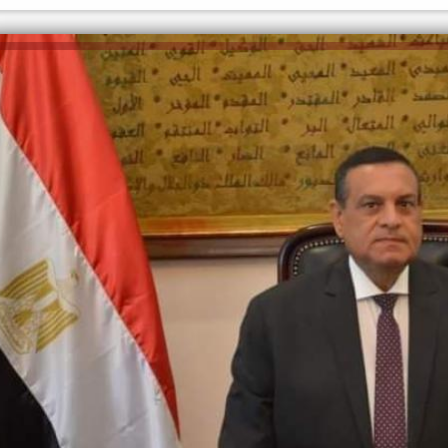
الكاتبة إلهام شرشر تهنئ الرئيس
السيسي بعيد ميلاده وتُشيد بجهوده
إلهام شرشر تكتب: دي مبقتش كورة..
في بناء الدولة
دي سياسة