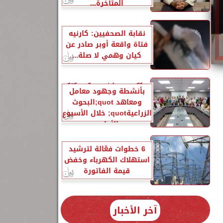
المتأخرة...
نقابة الصحفيين: كارنيه
فتاة واقعة أوبر صادر عن
كيان وهمي لا صلة...
الزراعةquot; تنشر تقريرًا
بأنشطة وجهود معامل
ومعاهد quot;البحوث
الزراعيةquot; خلال الأسبوع
الأول...
6 خطوات فعّالة لترشيد
استهلاك الكهرباء وخفض
قيمة الفاتورة
آخر الأخبار