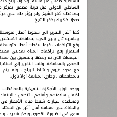
صعق كهرباء بكفر الشيخ.
كما أشار التقرير الى سقوط أمطار متوسط
وعامرية ثان وبرج العرب بمحافظة الاسكند
رفع التراكمات ، فيما سقطت أمطار متوسطة ع
استمرار رفع تراكمات المياة بمدنتي مصي
التجمعات التى تم رصدها بالتنسيق بين معدا
الصحى بالمحافظة، ولفت التقرير إلي استقرار
مع وجود غيوم ونشاط للرياح ، ولم يتم ر
بالمحافظات ، وجاري المتابعة أولاً بأول.
ووجه الوزير الأجهزة التنفيذية بالمحافظات
لضمان سلامتهم وأمنهم ، تتضمن : الإبتعاد عن
ومساعدة سيارات شفط مياه الأمطار فى ال
والحفاظ على مسافة أمان أكبر من المعتاد ، 
سوى في الضرورة القصوى وبحذر شديد ، و عدم 