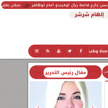
ال أوفييدو أمام لوهافر
ميلان يعلن فسخ عقد إسماعيل
إلهام شرشر
صحة وطب
تكنولوجيا
منوعات
محافظات
مقال رئيس التحرير
اهرة