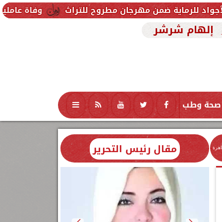
من مهرجان مطروح للتراث
وفاة عاملين متأثرين بإصابته
إلهام شرشر
صحة وطب
تكنولوجيا
منوعات
محافظات
مقال رئيس التحرير
اهرة