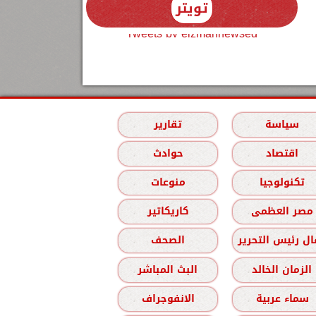
تويتر
Tweets by elzmannewseg
سياسة
تقارير
اقتصاد
حوادث
تكنولوجيا
منوعات
مصر العظمى
كاريكاتير
ل رئيس التحرير
الصحف
الزمان الخالد
البث المباشر
سماء عربية
الانفوجراف