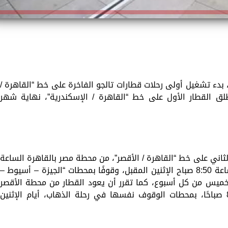
 بدء تشغيل أولى رحلات قطارات تالجو الفاخرة على خط “القاهرة /
انطلق القطار الأول على خط “القاهرة / الإسكندرية”، نهاية شهر
الثاني على خط “القاهرة / الأقصر”، من محطة مصر بالقاهرة الساعة
22:50، مساء الأحد المقبل، ليصل الأقصر الساعة 8:50 صباح الإثنين المقبل، وقوفًا بمحطات “الجيزة – أسيوط –
والخميس من كل أسبوع، كما تقرر أن يعود القطار من محطة الأقصر
الساعة 10 مساءً، ويصل القاهرة الساعة 8 صباحًا، بمحطات الوقوف نفسها في رحلة الذهاب، أيام الإثنين