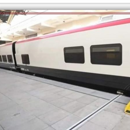
الكاتبة إلهام شرشر تهنئ الرئيس
السيسي بعيد ميلاده وتُشيد بجهوده
إلهام شرشر تكتب: دي مبقتش كورة..
في بناء الدولة
دي سياسة