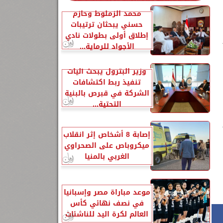
محمد الزملوط وحازم
حسني يبحثان ترتيبات
إطلاق أولى بطولات نادي
الأجواد للرماية...
وزير البترول يبحث آليات
تنفيذ ربط اكتشافات
الشركة في قبرص بالبنية
التحتية...
إصابة 8 أشخاص إثر انقلاب
ميكروباص على الصحراوي
الغربي بالمنيا
موعد مباراة مصر وإسبانيا
في نصف نهائي كأس
العالم لكرة اليد للناشئات