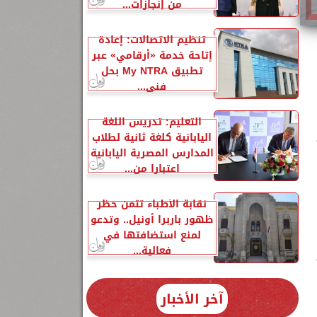
من إنجازات...
تنظيم الاتصالات: إعادة
إتاحة خدمة «أرقامي» عبر
تطبيق My NTRA بحل
فني...
التعليم: تدريس اللغة
اليابانية كلغة ثانية لطلاب
المدارس المصرية اليابانية
اعتبارا من...
نقابة الأطباء تثمن حظر
ظهور باربرا أونيل.. وتدعو
لمنع استضافتها في
فعالية...
آخر الأخبار