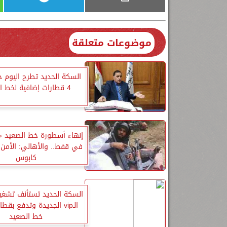
موضوعات متعلقة
السكة الحديد تطرح اليوم ح
4 قطارات إضافية لخط الصعيد
إنهاء أسطورة خط الصعيد «
في قفط.. والأهالي: الأمن 
كابوس
السكة الحديد تستأنف تشغي
الـvip الجديدة وتدفع بق
خط الصعيد