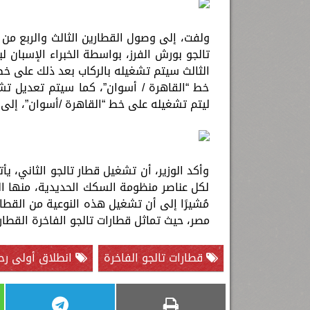
ولفت، إلى وصول القطارين الثالث والربع من 
تالجو بورش الفرز، بواسطة الخبراء الإسبان ل
الثالث سيتم تشغيله بالركاب بعد ذلك على خط 
خط “القاهرة / أسوان”، كما سيتم تعديل تشغ
ليتم تشغيله على خط “القاهرة /أسوان”، إلى جا
وأكد الوزير، أن تشغيل قطار تالجو الثاني، يأ
لكل عناصر منظومة السكك الحديدية، منها ال
مُشيرًا إلى أن تشغيل هذه النوعية من القطا
مصر، حيث تماثل قطارات تالجو الفاخرة القطارات
قطارات تالجو الفاخرة
انطلاق أولى رحل