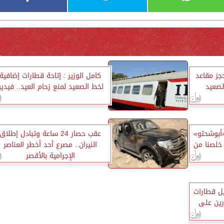
جز مقاعد
كامل الوزير : إتاحة قطارات إضافية
لخط الصعيد لمنع زحام العيد.. فيديو
أبوشحتو»
عقب حصار 24 ساعة وتبادل إطلاق
خلصنا من
النيران.. مصرع أحد أخطر العناصر
الإجرامية بالأقصر
ل قطارات
طارين على