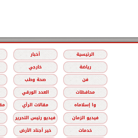
الرئيسية
أخبار
رياضة
خارجي
فن
صحة وطب
محافظات
العدد الورقي
وا إسلاماه
مقالات الرأي
مقا
فيديو الزمان
فيديو رئيس التحرير
خدمات
خير أجناد الأرض