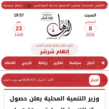
رك وتعزيز التنسيق لخدمة المواطنين
تحطم مروحية أثناء مكافحة حريق غ
السبت
19:57
أغسطس
صفر
23
8
1448
2026
رئيس مجلس الإدارة ورئيس التحرير
إلهام شرشر
أخبار
سياسة
تقارير
رياضة
خارجي
اقتصاد
أخبار
الأحد، 5 فبراير 2023
11:34 صـ
بتوقيت القاهرة
وزير التنمية المحلية يعلن حصول