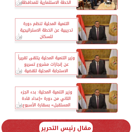
الخطة الاستثمارية للمحافظة
ومنظومة المخلفات
التنمية المحلية تنظم دورة
تدريبية عن الخطة الاستراتيجية
للسكان
وزير التنمية المحلية يتلقى تقريراً
عن إنجازات مشروع تسريع
الاستجابة المحلية للقضية
السكانية
وزير التنمية المحلية: بدء الجزء
الثاني من دورة «إعداد قادة
المستقبل» بسقارة الأسبوع
المقبل
مقال رئيس التحرير