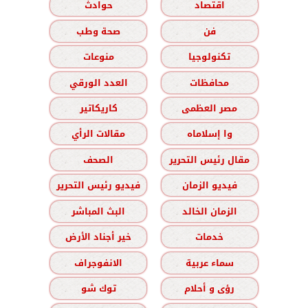
اقتصاد
حوادث
فن
صحة وطب
تكنولوجيا
منوعات
محافظات
العدد الورقي
مصر العظمى
كاريكاتير
وا إسلاماه
مقالات الرأي
مقال رئيس التحرير
الصحف
فيديو الزمان
فيديو رئيس التحرير
الزمان الخالد
البث المباشر
خدمات
خير أجناد الأرض
سماء عربية
الانفوجراف
رؤى و أحلام
توك شو