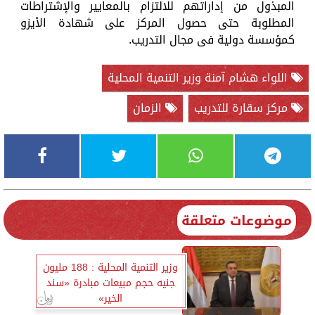
المبذول من إداراتهم للالتزام بالمعايير والإشتراطات
المطلوبة حتى حصول المركز على شهادة الأيزو
كمؤسسة دولية فى مجال التدريب.
اللواء هشام آمنة وزير التنمية المحلية
مركز سقارة للتدريب
الزمان
موضوعات متعلقة
وزير التنمية المحلية : 188 مليون
جنيه حجم مبيعات مبادرة «سند
الخير»