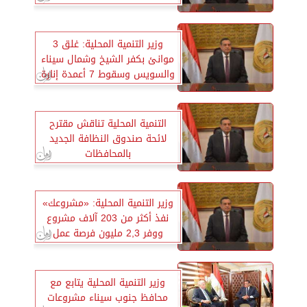
التكنولوجية
وزير التنمية المحلية: غلق 3
موانئ بكفر الشيخ وشمال سيناء
والسويس وسقوط 7 أعمدة إنارة
التنمية المحلية تناقش مقترح
لائحة صندوق النظافة الجديد
بالمحافظات
وزير التنمية المحلية: «مشروعك»
نفذ أكثر من 203 آلاف مشروع
ووفر 2,3 مليون فرصة عمل
وزير التنمية المحلية يتابع مع
محافظ جنوب سيناء مشروعات