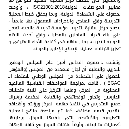
والمعايير التى ينفذها مركز التنمية المحلية للتوافق مع
معايير المواصفات الدوليةISO21001:2018 ، وأوصت
بحصوله على الشهادة الدولية، وبما يحقق ضبط العملية
التدريبية وفق المبادئ والاجراءات المعمول بها عالمياً ،
ليصبح مركز سقارة للتدريب مؤسسة تدريبية عالمية، تعمل
على بناء قدرات العاملين بالمحليات وفق أحدث النظم
الدولية للتدريب، بما يساهم فى كفاءة الأداء الوظيفي و
تعزيز الارتقاء بعملية الإصلاح الإدارى بالدولة.
وكشف د.صفوت النحاس أمين عام المجلس الوطنى
للتدريب والتعليم أن لجان متعددة من المجلس (والمؤهل
للحصول على الشهادة من المجلس الوطني للاعتماد الـ
EGAC ) ، قامت بمراجعة المواصفات القياسية العالميه
المطلوبة من المركز، ومنها التركيز على تلبية متطلبات
الدارسين وتجاوز توقعاتهم، والقيادة الحكيمة بإشراك
جميع المتدربين في تنفيذ مهمة المركز ورؤيته وأهدافه
لتقديم قيمة مضافة، كما تم مراجعة منهج العملية
التعليمية والأنشطة التى ينفذها المركز، وإدارتها
كعمليات مترابطة، وأيضاً علاقات المركز مع كافة الجهات