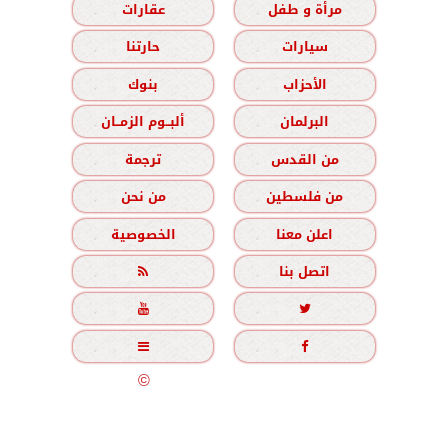
مرأة و طفل
عقارات
سيارات
حارتنا
الأحزاب
بنوك
البرلمان
ألبــوم الزمــان
من القدس
ترجمة
من فلسطين
من نحن
اعلن معنا
الخصوصية
اتصل بنا





جميع الحقوق محفوظة
©
2020 - 2026 - الزمان