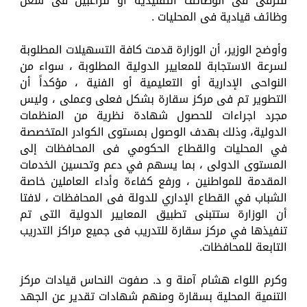
للترقى فى الوظائف التقليدية أو للراغبين فى شغل
وظائف قيادية فى المحليات .
وأوضح الوزير، أن الوزارة قدمت كافة التسهيلات المطلوبة
لسرعة الاستجابة للمعايير الدولية المطلوبة ، سواء من
النواحى الإدارية أو التعليمية أو الفنية ، مؤكداً أن
التطوير تم فى مركز سقارة بشكل فعلى وعملى ، وليس
مجرد اجراءات للحصول شهادة نظرية من المنظمات
الدولية، وذلك بهدف الوصول بمستوى الكوادر المتخصصة
في المحليات والقطاع الحكومي فى المحافظات إلى
المستوى الدولى ، بما يسهم في دعم وتحسين الخدمات
المقدمة للمواطنين ، ورفع كفاءة وأداء العاملين خاصة
الشباب في القطاع الإداري للدولة فى المحافظات ، لافتا
أن الوزارة ستتبنى تطبيق المعايير الدولية التى تم
تنفيذها في مركز سقارة للتدريب فى جميع مراكز التدريب
التابعة للمحافظات.
وكرم اللواء هشام آمنة و د. صفوت النحاس قيادات مركز
التنمية المحلية بسقارة ومنهم شهادات تقدير عن الجهد