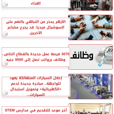
الغذاء
الأزهر يحذر من التباهي بالنعم على
السوشيال ميديا: قد يجرح مشاعر
الآخرين
3070 فرصة عمل جديدة بالقطاع الخاص..
وظائف برواتب تصل إلى 9500 جنيه
إحلال السيارات المتهالكة يعود
للواجهة.. مبادرة جديدة لدعم
«الكهربائية» وتمويل استبدال
السيارات...
آخر موعد للتقديم في مدارس STEM