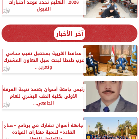
2026.. التعليم تحدد موعد اختبارات
القبول
آخر الأخبار
محافظ الغربية يستقبل نقيب محامي
غرب طنطا لبحث سبل التعاون المشترك
وتعزيز...
رئيس جامعة أسوان يعتمد نتيجة الفرقة
الأولى بكلية الطب البشري للعام
الجامعي...
جامعة أسوان تشارك في برنامج «صناع
القادة» لتنمية مهارات القيادة