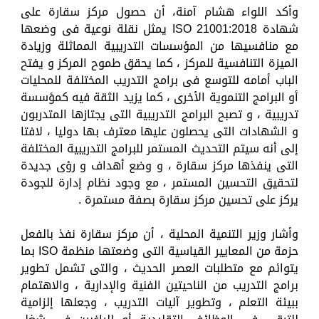
وأكد اللواء هشام آمنة، أن حصول مركز سقارة على
شهادة ISO 21001:2018 يمثل نقلة نوعية فى وضعها
مع منافسيها من المؤسسات التدريبية المماثلة وزيادة
الميزة التنافسية للمركز ، كما يحقق طموح المركز و يفتح
الباب أمامه للتوسع فى برامج التدريب المختلفة للمحليات
أو البرامج التنموية الأخرى ، كما يزيد الثقة فيه كمؤسسة
تدريبية ، و تصبح البرامج التدريبية التى يجتازها المتدربون
و الشهادات التى يحصلون عليها معترف بها دوليا ، لافتا
إلى أنه سيتم التحديث المستمر للبرامج التدريبية المختلفة
التى ينفذها مركز سقارة ، و وضع أهداف و رؤى جديدة
لتحقيق التحسين المستمر ، مع وجود نظام إدارة للجودة
يركز على تحسين مركز سقارة بصفة مستمرة .
وأشار وزير التنمية المحلية ، أن مركز سقارة نفذ بالفعل
حزمة من المعايير القياسية التى وضعتها منظمة ISO بما
يتوائم مع متطلبات العصر الحديث ، والتى تشمل تطوير
برامج التدريب من الناحيتين الفنية والإدارية ، والاهتمام
ببيئة التعلم ، وتطوير آليات التدريب ، وجعلها إلزامية