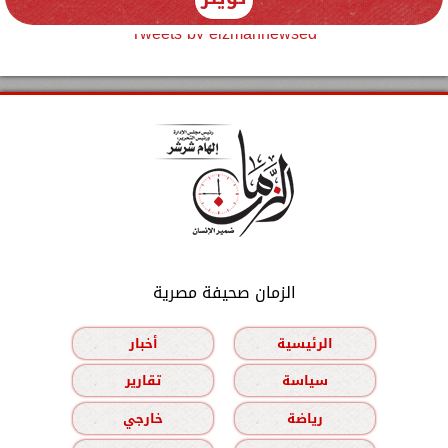
Tweets by elzmannewseg
الزمان صحيفة مصرية
الرئيسية
أخبار
سياسة
تقارير
رياضة
خارجي