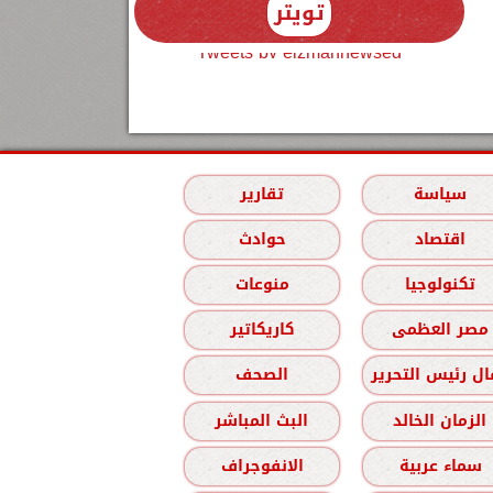
تويتر
Tweets by elzmannewseg
سياسة
تقارير
اقتصاد
حوادث
تكنولوجيا
منوعات
مصر العظمى
كاريكاتير
ل رئيس التحرير
الصحف
الزمان الخالد
البث المباشر
سماء عربية
الانفوجراف