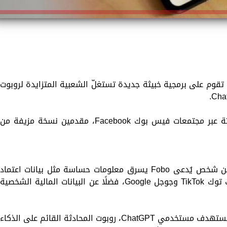
تقوم على برمجية خبيثة جديدة تستغلّ الشعبية المتزايدة لروبوت
ويقوم مجرمو الإنترنت بتوزيع البرمجية الخبيثة عبر مجتمعات فيس بوك Facebook، مقدمين نسخة مزيفة من
ويتلقى المستخدمون بدل الروبوت، رسائل من شخص يُدعى Fobo يسرق معلومات حساسة مثل بيانات اعتماد
تسجيل الدخول إلى حسابات فيس بوك وتيك توك TikTok وجوجل Google، فضلًا عن البيانات المالية الشخصية
وحدّد باحثو كاسبرسكي الحملة الخبيثة التي تستهدف مستخدمي ChatGPT، روبوت المحادثة القائم على الذكاء