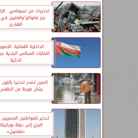
تحذيرات من تسونامي.. الزل
جزر فانواتو”والفلبين في 
الهادئ
الداخلية العُمانية: التص
انتخابات المجالس البلدية عب
الذكية
الصين تصدر تحذيرا باللون ا
بشأن موجة من الطقس ا
تحذير للمواطنين المصريين 
البري إلى دولة بوركيناف
«تفاصيل»