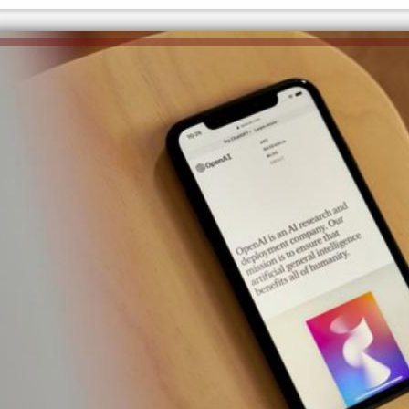
الكاتبة إلهام شرشر تهنئ الرئيس
السيسي بعيد ميلاده وتُشيد بجهوده
إلهام شرشر تكتب: دي مبقتش كورة..
في بناء الدولة
دي سياسة