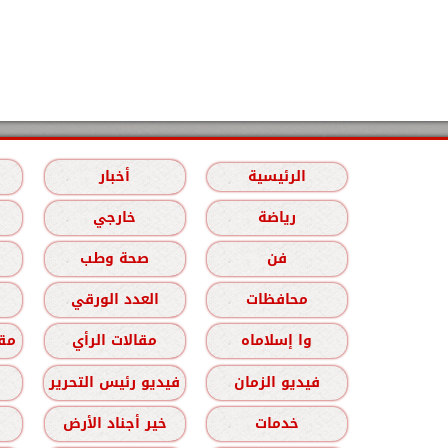
الرئيسية
أخبار
رياضة
خارجي
فن
صحة وطب
محافظات
العدد الورقي
وا إسلاماه
مقالات الرأي
مقا
فيديو الزمان
فيديو رئيس التحرير
خدمات
خير أجناد الأرض