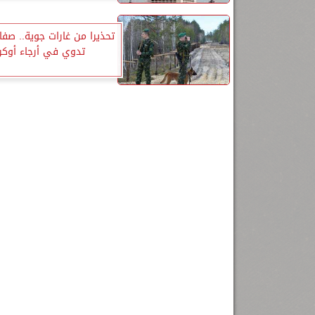
تحذيرا من غارات جوية.. صفارا
تدوي في أرجاء أوكران