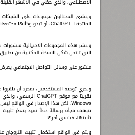
الاصطناعي، والذي حظي في الأشهر القليلة ا
المنتجة لـ ChatGPT، أو تبدو وكأنها مجتمعات للمهتمين بهذا الروبوت.
وتنشر هذه المجموعات الاحتيالية منشورات تب
التي تنتحل شكل النسخة المكتبية من تطبيق ChatGPT.
منشور على وسائل التواصل الاجتماعي يعرض الحصول ع
ويجري توجيه المستخدمين، بمجرد أن ينقروا عل
Windows. لكن هذا الإصدار في الواقع ل
تتوقف فجأة برسالة خطأ تفيد بتعذر تثبيت الب
تثبيتها، فينسى أمرها.
ويتم في الواقع استكمال تثبيت التروجان عل