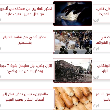
ازل تضرب
تحذير للملايين من مستخدمي أندروي
المحيط
من خلل خطير.. تعرف عليه
ويت في
تحذير أممي من تفاقم الصراع
ر الهواتف
بفلسطين
لبرتقالي
زلزال يضرب جزر سليمان بقو
لبارد
وتحذيرات من ”تسونامي”
من السفر
«التموين» ترسل تحذير هام إلى
اسو..
أصحاب المخابز بسبب الفينو