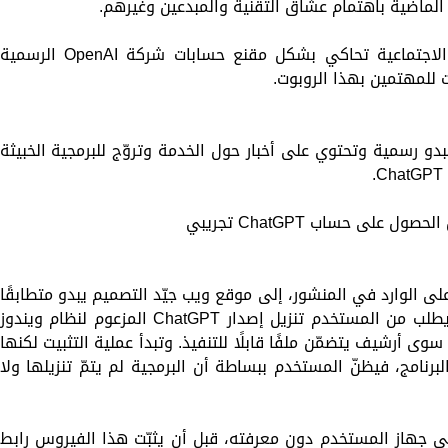
لماضية باهتمام عشاق التقنية والمبدعين وغيرهم.
وينشئ المحتالون مجموعات على الشبكات الاجتماعية تحاكي بشكل مقنع حسابات شركة OpenAI الرسمية
دو رسمية وتحتوي على أخبار حول الخدمة وتروّج للبرمجية الخبيثة
لى حساب ChatGPT تجريبي
ى الوارد في المنشور، إلى موقع ويب جيّد التصميم يبدو متطابقًا
تقريبًا مع موقع ChatGPT الرسمي، والذي يطلب من المستخدم تنزيل إصدار ChatGPT المزعوم لنظام ويندوز
يس سوى أرشيف يتضمّن ملفًا قابلًا للتنفيذ. وتبدأ عملية التثبيت لكنها
رنامج، فيظنّ المستخدم ببساطة أن البرمجية لم يتمّ تنزيلها ولا
ى جهاز المستخدم دون معرفته، قبل أن يثبّت هذا الفيروس رابط