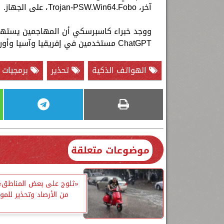
آخر، Trojan-PSW.Win64.Fobo، على الجهاز.
ووجد خبراء كاسبرسكي أن المهاجمين يستهدفو
ChatGPT مستخدمين في إفريقيا وآسيا وأوروبا وأمريكا.
الهواتف الذكية
تحذير
برمجيات خ
موضوعات متعلقة
«ثلوج على بعض المناطق».
من الأرصاد وتحذير للمو