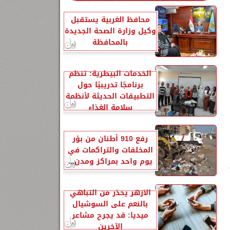
محافظ الغربية يستقبل
وكيل وزارة الصحة الجديدة
بالمحافظة
الخدمات البيطرية: تنظم
برنامجًا تدريبيًا حول
التطبيقات الحديثة لأنظمة
سلامة الغذاء
رفع 910 أطنان من بؤر
المخلفات والتراكمات في
يوم واحد بمراكز ومدن...
الأزهر يحذر من التباهي
بالنعم على السوشيال
ميديا: قد يجرح مشاعر
الآخرين