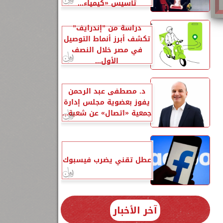
تأسيس «كيمياء...
دراسة من ”إندرايف”
تكشف أبرز أنماط التوصيل
في مصر خلال النصف
الأول...
د. مصطفى عبد الرحمن
يفوز بعضوية مجلس إدارة
جمعية «اتصال» عن شعبة...
عطل تقني يضرب فيسبوك
آخر الأخبار