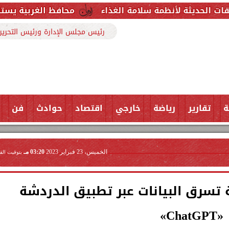
ظمة سلامة الغذاء
محافظ الغربية يستقبل وكيل وزارة ا
رئيس مجلس الإدارة ورئيس التحرير
ة
تقارير
رياضة
خارجي
اقتصاد
حوادث
فن
الخميس، 23 فبراير 2023
03:20 مـ
بتوقيت الق
 تسرق البيانات عبر تطبيق الدردشة
«ChatGPT»