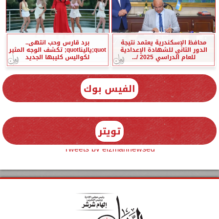
محافظ الإسكندرية يعتمد نتيجة
برد قارس وحب انتهى..
الدور الثاني للشهادة الإعدادية
quot;ياليناquot; تكشف الوجه المثير
للعام الدراسي 2025 /...
لكواليس كليبها الجديد
الفيس بوك
تويتر
Tweets by elzmannewseg