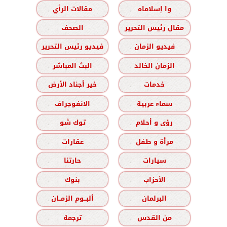
وا إسلاماه
مقالات الرأي
مقال رئيس التحرير
الصحف
فيديو الزمان
فيديو رئيس التحرير
الزمان الخالد
البث المباشر
خدمات
خير أجناد الأرض
سماء عربية
الانفوجراف
رؤى و أحلام
توك شو
مرأة و طفل
عقارات
سيارات
حارتنا
الأحزاب
بنوك
البرلمان
ألبــوم الزمــان
من القدس
ترجمة