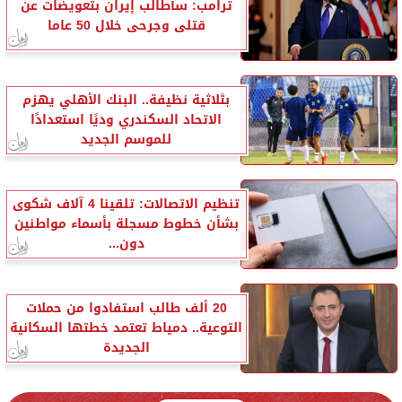
ترامب: سأطالب إيران بتعويضات عن
قتلى وجرحى خلال 50 عاما
بثلاثية نظيفة.. البنك الأهلي يهزم
الاتحاد السكندري وديًا استعدادًا
للموسم الجديد
تنظيم الاتصالات: تلقينا 4 آلاف شكوى
بشأن خطوط مسجلة بأسماء مواطنين
دون...
20 ألف طالب استفادوا من حملات
التوعية.. دمياط تعتمد خطتها السكانية
الجديدة