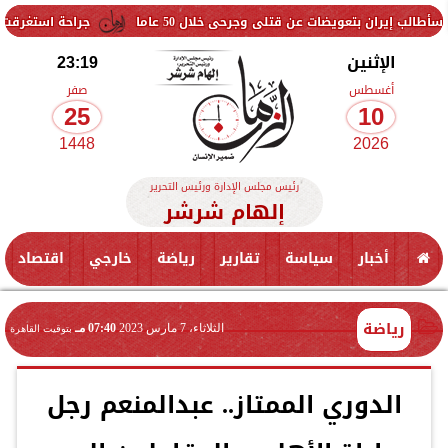
عويضات عن قتلى وجرحى خلال 50 عاما
جراحة استغرقت 5 ساعات.. استئصال ورم وإعادة بناء الفك السفلي لمريضة في المنيا
الإثنين
23:19
أغسطس
صفر
25
10
1448
2026
رئيس مجلس الإدارة ورئيس التحرير
إلهام شرشر
أخبار
سياسة
تقارير
رياضة
خارجي
اقتصاد
رياضة
الثلاثاء، 7 مارس 2023
07:40 مـ
بتوقيت القاهرة
الدوري الممتاز.. عبدالمنعم رجل