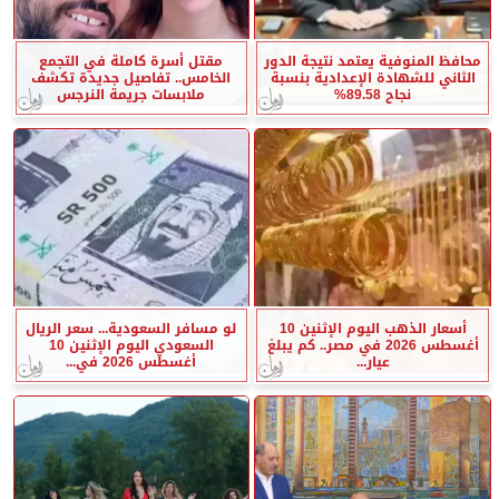
محافظ المنوفية يعتمد نتيجة الدور
مقتل أسرة كاملة في التجمع
الثاني للشهادة الإعدادية بنسبة
الخامس.. تفاصيل جديدة تكشف
نجاح 89.58%
ملابسات جريمة النرجس
أسعار الذهب اليوم الإثنين 10
لو مسافر السعودية... سعر الريال
أغسطس 2026 في مصر.. كم يبلغ
السعودي اليوم الإثنين 10
عيار...
أغسطس 2026 في...