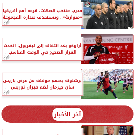
مدرب منتخب الصالات: قرعة أمم أفريقيا
«متوازنة».. ونستهدف صدارة المجموعة
أراوخو بعد انتقاله إلى ليفربول: اتخذت
القرار الصحيح في الوقت المناسب
برشلونة يحسم موقفه من عرض باريس
سان جيرمان لضم فيران توريس
آخر الأخبار