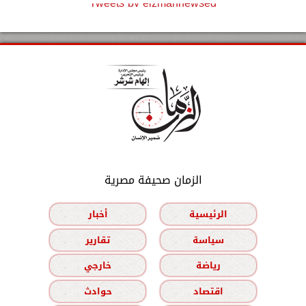
Tweets by elzmannewseg
الزمان صحيفة مصرية
الرئيسية
أخبار
سياسة
تقارير
رياضة
خارجي
اقتصاد
حوادث