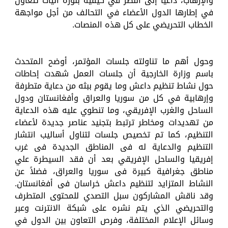
والإرهاب، داعياً إلى النظر في كيفية بلورة آليات تتعاون
في إطارها الدول الأعضاء في التحالف من أجل مواجهة
الخطاب التحريضي على كل هذه المنصات.
وحول أهم ما تناولته جلسات المؤتمر، أوضح المتحدث
باسم وزارة الخارجية أن جلسات العمل شهدت إحاطات
حول نشاط تنظيم داعش وما يقوم ببثه من دعاية متطرفة
وإرهابية في كل من سوريا والعراق وأفغانستان ودول
الساحل والغرب الإفريقي، وما تنطوي عليه هذه الدعاية
من تهديدات ومخاطر ترتبط بتجنيد عناصر جديدة لأعضاء
التنظيم، كما تم تخصيص جلسات لتناول أساليب انتشار
التنظيم والدعاية له فى المناطق الجديدة فى غرب
إفريقيا والساحل الإفريقي بعد أن فقد السيطرة علي
مناطق جغرافية كبيرة فى سوريا والعراق، فضلاً عن
النشاط المتزايد لتنظيم داعش خراسان فى أفغانستان.
وقد ناقش المشاركون سبل التصدي للمحتوى المتطرف
والتحريضي الذي يتم نشره على شبكة الانترنت وعبر
وسائل الإعلام المختلفة، وفرص التعاون بين الدول في