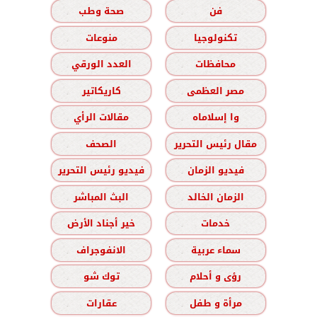
فن
صحة وطب
تكنولوجيا
منوعات
محافظات
العدد الورقي
مصر العظمى
كاريكاتير
وا إسلاماه
مقالات الرأي
مقال رئيس التحرير
الصحف
فيديو الزمان
فيديو رئيس التحرير
الزمان الخالد
البث المباشر
خدمات
خير أجناد الأرض
سماء عربية
الانفوجراف
رؤى و أحلام
توك شو
مرأة و طفل
عقارات