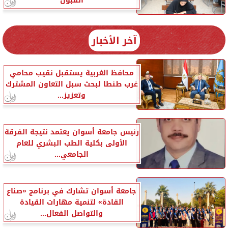
القبول
آخر الأخبار
محافظ الغربية يستقبل نقيب محامي
غرب طنطا لبحث سبل التعاون المشترك
وتعزيز...
رئيس جامعة أسوان يعتمد نتيجة الفرقة
الأولى بكلية الطب البشري للعام
الجامعي...
جامعة أسوان تشارك في برنامج «صناع
القادة» لتنمية مهارات القيادة
والتواصل الفعال...