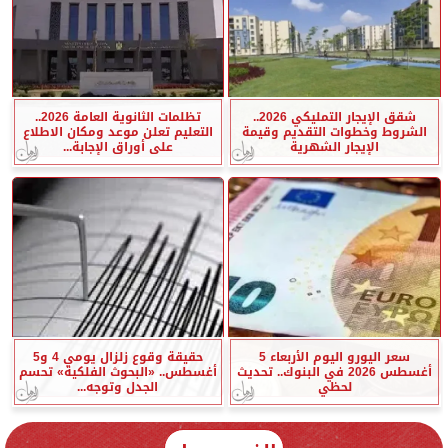
شقق الإيجار التمليكي 2026..
تظلمات الثانوية العامة 2026..
الشروط وخطوات التقديم وقيمة
التعليم تعلن موعد ومكان الاطلاع
الإيجار الشهرية
على أوراق الإجابة...
سعر اليورو اليوم الأربعاء 5
حقيقة وقوع زلزال يومي 4 و5
أغسطس 2026 في البنوك.. تحديث
أغسطس.. «البحوث الفلكية» تحسم
لحظي
الجدل وتوجه...