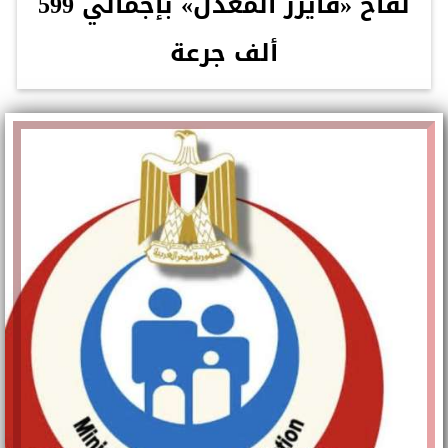
لقاح «فايزر المعدل» بإجمالي 599
ألف جرعة