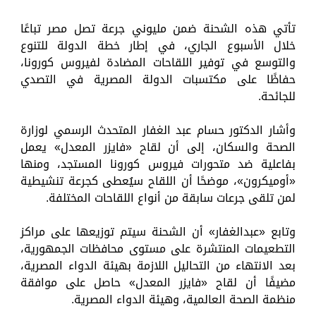
تأتي هذه الشحنة ضمن مليوني جرعة تصل مصر تباعًا
خلال الأسبوع الجاري، في إطار خطة الدولة للتنوع
والتوسع في توفير اللقاحات المضادة لفيروس كورونا،
حفاظًا على مكتسبات الدولة المصرية في التصدي
للجائحة.
وأشار الدكتور حسام عبد الغفار المتحدث الرسمي لوزارة
الصحة والسكان، إلى أن لقاح «فايزر المعدل» يعمل
بفاعلية ضد متحورات فيروس كورونا المستجد، ومنها
«أوميكرون»، موضحًا أن اللقاح سيُعطى كجرعة تنشيطية
لمن تلقى جرعات سابقة من أنواع اللقاحات المختلفة.
وتابع «عبدالغفار» أن الشحنة سيتم توزيعها على مراكز
التطعيمات المنتشرة على مستوى محافظات الجمهورية،
بعد الانتهاء من التحاليل اللازمة بهيئة الدواء المصرية،
مضيفًا أن لقاح «فايزر المعدل» حاصل على موافقة
منظمة الصحة العالمية، وهيئة الدواء المصرية.