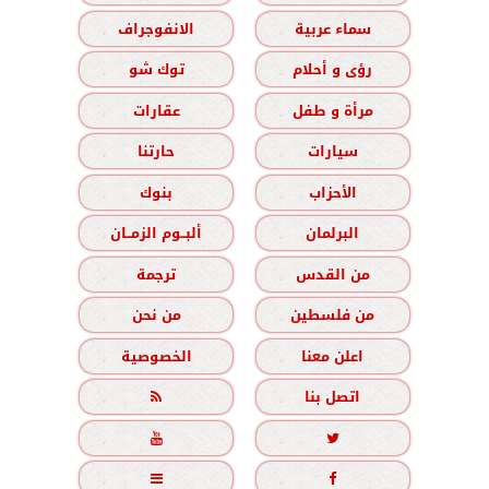
سماء عربية
الانفوجراف
رؤى و أحلام
توك شو
مرأة و طفل
عقارات
سيارات
حارتنا
الأحزاب
بنوك
البرلمان
ألبــوم الزمــان
من القدس
ترجمة
من فلسطين
من نحن
اعلن معنا
الخصوصية
اتصل بنا




