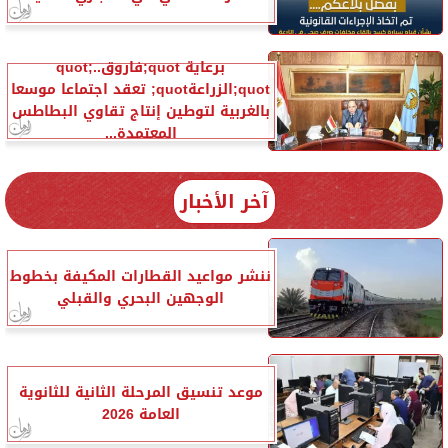
برعاية quot;فاروقquot;..
quot;الزراعةquot; تعقد اجتماعا موسعا
بالغربية لتوطين إنتاج تقاوي البطاطس
المعتمدة...
آخر الأخبار
ننشر مواعيد القطارات المكيفة بخطوط
الوجهين البحري والقبلي
موعد تنسيق المرحلة الثانية للثانوية
العامة 2026