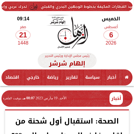
لمكيفة بخطوط الوجهين البحري والقبلي
تحرك عربي وإسلامي لمواجهة ال
الخميس
09:14
أغسطس
صفر
21
6
1448
2026
رئيس مجلس الإدارة ورئيس التحرير
إلهام شرشر
أخبار
سياسة
تقارير
رياضة
خارجي
اقتصاد
أخبار
الأحد، 19 مارس 2023
08:07 مـ
بتوقيت القاهرة
الصحة: استقبال أول شحنة من