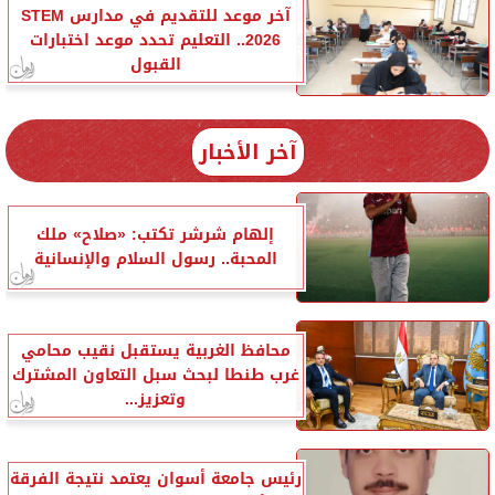
آخر موعد للتقديم في مدارس STEM
2026.. التعليم تحدد موعد اختبارات
القبول
آخر الأخبار
إلهام شرشر تكتب: «صلاح» ملك
المحبة.. رسول السلام والإنسانية
محافظ الغربية يستقبل نقيب محامي
غرب طنطا لبحث سبل التعاون المشترك
وتعزيز...
رئيس جامعة أسوان يعتمد نتيجة الفرقة