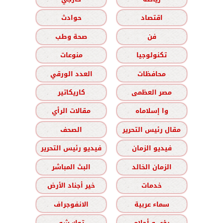
اقتصاد
حوادث
فن
صحة وطب
تكنولوجيا
منوعات
محافظات
العدد الورقي
مصر العظمى
كاريكاتير
وا إسلاماه
مقالات الرأي
مقال رئيس التحرير
الصحف
فيديو الزمان
فيديو رئيس التحرير
الزمان الخالد
البث المباشر
خدمات
خير أجناد الأرض
سماء عربية
الانفوجراف
رؤى و أحلام
توك شو