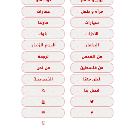
مرأة و طفل
عقارات
سيارات
حارتنا
الأحزاب
بنوك
البرلمان
ألبــوم الزمــان
من القدس
ترجمة
من فلسطين
من نحن
اعلن معنا
الخصوصية
اتصل بنا





جميع الحقوق محفوظة
©