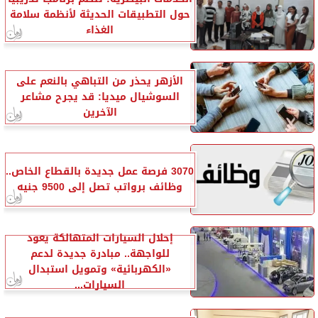
حول التطبيقات الحديثة لأنظمة سلامة
الغذاء
الأزهر يحذر من التباهي بالنعم على
السوشيال ميديا: قد يجرح مشاعر
الآخرين
3070 فرصة عمل جديدة بالقطاع الخاص..
وظائف برواتب تصل إلى 9500 جنيه
إحلال السيارات المتهالكة يعود
للواجهة.. مبادرة جديدة لدعم
«الكهربائية» وتمويل استبدال
السيارات...