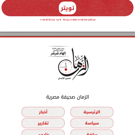
تويتر
Tweets by elzmannewseg
الزمان صحيفة مصرية
الرئيسية
أخبار
سياسة
تقارير
رياضة
خارجي