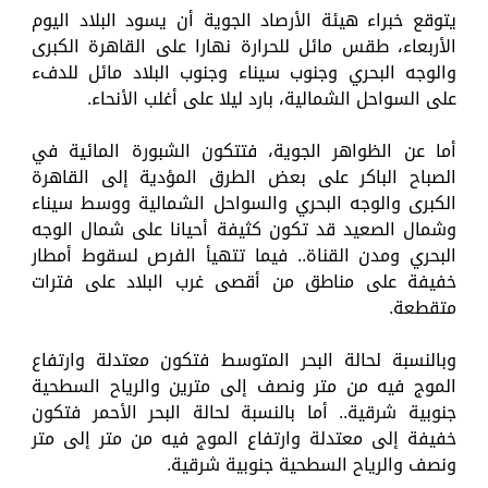
يتوقع خبراء هيئة الأرصاد الجوية أن يسود البلاد اليوم
الأربعاء، طقس مائل للحرارة نهارا على القاهرة الكبرى
والوجه البحري وجنوب سيناء وجنوب البلاد مائل للدفء
على السواحل الشمالية، بارد ليلا على أغلب الأنحاء.
أما عن الظواهر الجوية، فتتكون الشبورة المائية في
الصباح الباكر على بعض الطرق المؤدية إلى القاهرة
الكبرى والوجه البحري والسواحل الشمالية ووسط سيناء
وشمال الصعيد قد تكون كثيفة أحيانا على شمال الوجه
البحري ومدن القناة.. فيما تتهيأ الفرص لسقوط أمطار
خفيفة على مناطق من أقصى غرب البلاد على فترات
متقطعة.
وبالنسبة لحالة البحر المتوسط فتكون معتدلة وارتفاع
الموج فيه من متر ونصف إلى مترين والرياح السطحية
جنوبية شرقية.. أما بالنسبة لحالة البحر الأحمر فتكون
خفيفة إلى معتدلة وارتفاع الموج فيه من متر إلى متر
ونصف والرياح السطحية جنوبية شرقية.