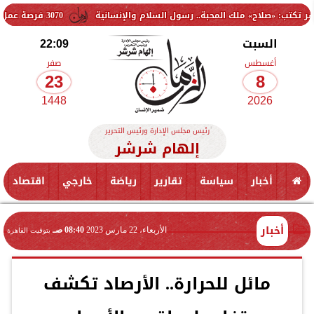
» ملك المحبة.. رسول السلام والإنسانية
3070 فرصة عمل جديدة بالقطاع الخاص.. وظائف برواتب تصل إلى 9500 جنيه
السبت
22:09
أغسطس
صفر
23
8
1448
2026
رئيس مجلس الإدارة ورئيس التحرير
إلهام شرشر
أخبار
سياسة
تقارير
رياضة
خارجي
اقتصاد
أخبار
الأربعاء، 22 مارس 2023
08:40 صـ
بتوقيت القاهرة
مائل للحرارة.. الأرصاد تكشف