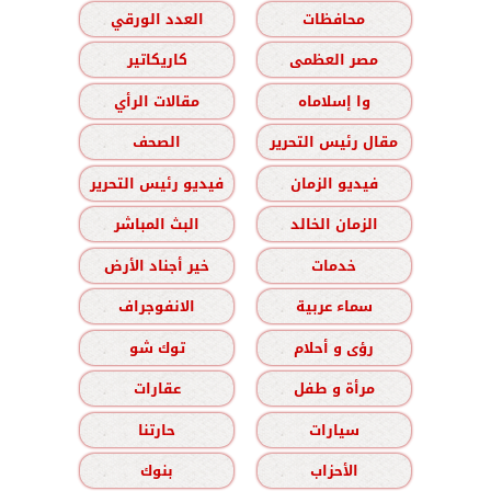
محافظات
العدد الورقي
مصر العظمى
كاريكاتير
وا إسلاماه
مقالات الرأي
مقال رئيس التحرير
الصحف
فيديو الزمان
فيديو رئيس التحرير
الزمان الخالد
البث المباشر
خدمات
خير أجناد الأرض
سماء عربية
الانفوجراف
رؤى و أحلام
توك شو
مرأة و طفل
عقارات
سيارات
حارتنا
الأحزاب
بنوك