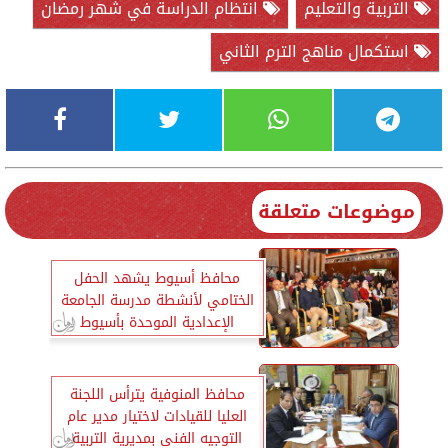
التربية والتعليم
انتظام الدراسة في شهر رمضان
استكمال مناهج الترم الثاني
موضوعات متعلقة
محافظ أسيوط يشهد الحفل
الختامي لأنشطة مدرسة الجامعة
الإعدادية الموحدة بأسيوط
محافظ المنوفية يترأس اللجنة
العليا للقيادات لاختيار مدير عام
التوجيه الفنى بمديرية التربية