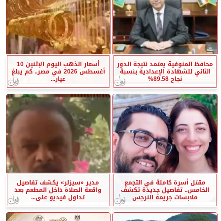
محافظ المنوفية يعتمد نتيجة الدور
أسعار الذهب اليوم الإثنين 10
الثاني للشهادة الإعدادية بنسبة
أغسطس 2026 في مصر.. كم يبلغ
نجاح 89.58%
عيار...
مقتل أسرة كاملة في التجمع
مدير «سيزلر» يكشف تفاصيل
الخامس.. تفاصيل جديدة تكشف
واقعة الصلاة داخل المطعم بعد
ملابسات جريمة النرجس
تداول فيديو على...