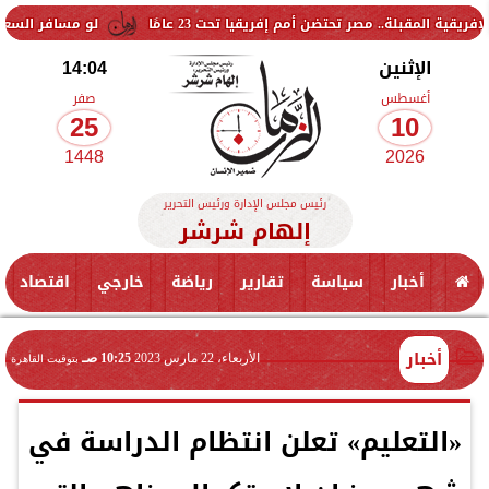
ر تحتضن أمم إفريقيا تحت 23 عامًا
لو مسافر السعودية... سعر الريال السعودي الي
الإثنين
14:04
أغسطس
صفر
25
10
1448
2026
رئيس مجلس الإدارة ورئيس التحرير
إلهام شرشر
أخبار
سياسة
تقارير
رياضة
خارجي
اقتصاد
أخبار
الأربعاء، 22 مارس 2023
10:25 صـ
بتوقيت القاهرة
«التعليم» تعلن انتظام الدراسة في