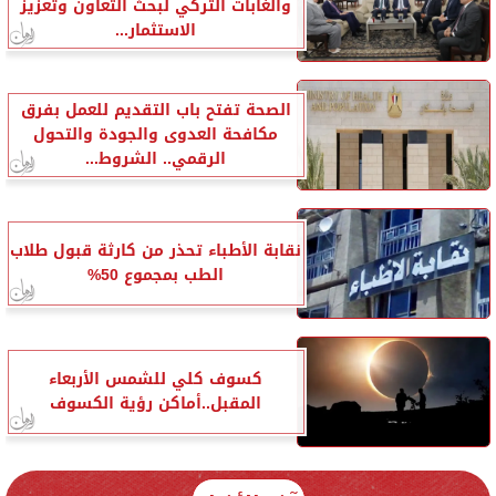
والغابات التركي لبحث التعاون وتعزيز
الاستثمار...
الصحة تفتح باب التقديم للعمل بفرق
مكافحة العدوى والجودة والتحول
الرقمي.. الشروط...
نقابة الأطباء تحذر من كارثة قبول طلاب
الطب بمجموع 50%
كسوف كلي للشمس الأربعاء
المقبل..أماكن رؤية الكسوف