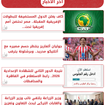
آخر الأخبار
كاف يعلن الدول المستضيفة للبطولات
الإفريقية المقبلة.. مصر تحتضن أمم
إفريقيا تحت...
جوليان ألفاريز ينتظر حسم مصيره مع
أتلتيكو مدريد.. وبرشلونة يترقب
نتيجة الدور الثاني للشهادة الإعدادية
2026.. رابط الاستعلام في القاهرة
والمحافظات
وزير الزراعة يلتقي نائب وزير الزراعة
والغابات التركي لبحث التعاون وتعزيز