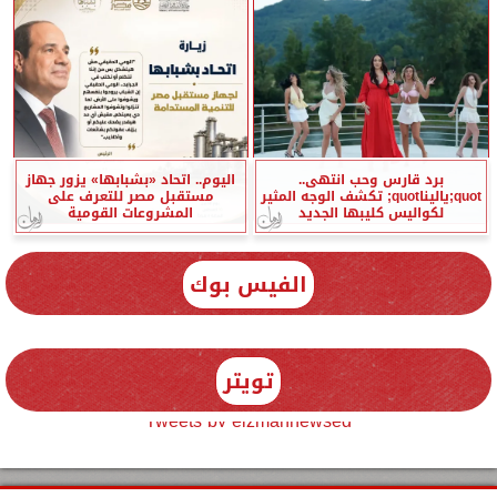
برد قارس وحب انتهى..
اليوم.. اتحاد «بشبابها» يزور جهاز
quot;ياليناquot; تكشف الوجه المثير
مستقبل مصر للتعرف على
لكواليس كليبها الجديد
المشروعات القومية
الفيس بوك
تويتر
Tweets by elzmannewseg