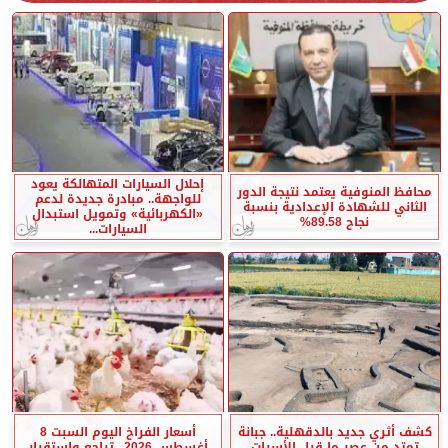
إحلال السيارات المتهالكة يعود
محافظ المنوفية يعتمد نتيجة الدور
للواجهة.. مبادرة جديدة لدعم
الثاني للشهادة الإعدادية بنسبة
«الكهربائية» وتمويل استبدال
نجاح 89.58%
السيارات...
كشف أثري جديد بالدقهلية.. جبانة
أسعار الفراخ اليوم السبت 8
تمتد من عصر ما قبل الأسرات
أغسطس 2026.. تراجع واستقرار