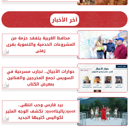
آخر الأخبار
محافظ الغربية يتفقد حزمة من
المشروعات الخدمية والتنموية بقرى
زفتى
حوارات الأجيال.. تجارب مسرحية في
السويس تجمع المخرجين والفنانين
بمعرض الكتاب
برد قارس وحب انتهى..
quot;ياليناquot; تكشف الوجه المثير
لكواليس كليبها الجديد