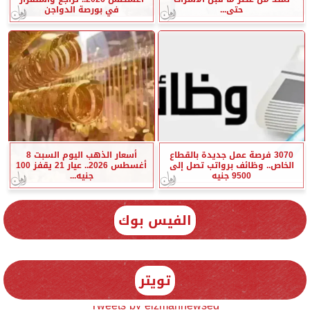
حتى...
في بورصة الدواجن
3070 فرصة عمل جديدة بالقطاع
أسعار الذهب اليوم السبت 8
الخاص.. وظائف برواتب تصل إلى
أغسطس 2026.. عيار 21 يقفز 100
9500 جنيه
جنيه...
الفيس بوك
تويتر
Tweets by elzmannewseg