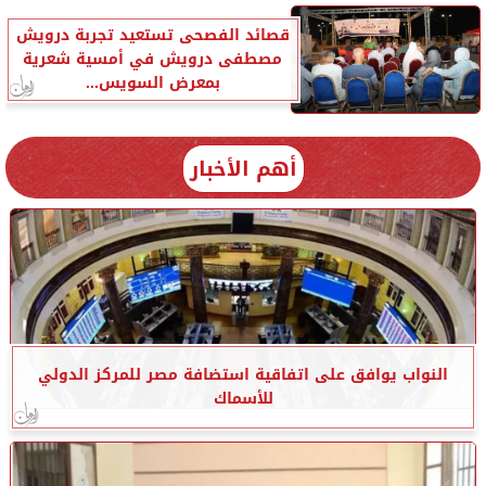
قصائد الفصحى تستعيد تجربة درويش
مصطفى درويش في أمسية شعرية
بمعرض السويس...
أهم الأخبار
النواب يوافق على اتفاقية استضافة مصر للمركز الدولي
للأسماك