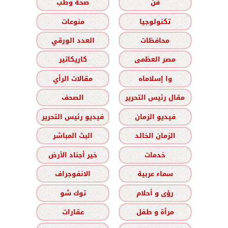
فن
صحة وطب
تكنولوجيا
منوعات
محافظات
العدد الورقي
مصر العظمى
كاريكاتير
وا إسلاماه
مقالات الرأي
مقال رئيس التحرير
الصحف
فيديو الزمان
فيديو رئيس التحرير
الزمان الخالد
البث المباشر
خدمات
خير أجناد الأرض
سماء عربية
الانفوجراف
رؤى و أحلام
توك شو
مرأة و طفل
عقارات