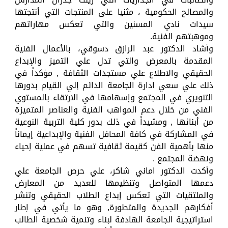
والمصالح الحكومية ، مثنيا على المنتجات التي أنتجتها
سيدات نادي المسنين والتي تعكس مهاراتهم
وموهبتهم الفنية.
وأشاد الدكتور عبد الرازق دسوقي، بالأعمال الفنية
المقدمة بالمعرض والتي تدل علي التميز والإبداع
الحقيقي والاطلاع علي مستجدات الثقافة , مؤكداً في
ذلك علي سعي ادارة الجامعة الدائم إلي القيام بدورها
التنويري في المجتمع وإسهامها في الارتقاء بالمستوي
الفني من خلال دعم المواهب الفنية والعناصر المتميزة
من أبنائها , ومشيداً في ذلك بدور كلية التربية النوعية
في المشاركة في كافة المحافل الفنية والإبداعية إيماناً
منها بأهمية الفن كقيمة ثقافية تسهم في عملية إحياء
ونهضة المجتمع .
وأكدت الدكتور اماني شاكر، علي حرص الجامعة علي
دعمها المتواصل وتنظيمها للعديد من المعارض
والملتقيات التي تعكس إبداع الطلاب الحقيقي وتنشر
أفكارهم الجديدة والمتطورة, وهو ما يأتي في إطار
استراتيجية الجامعة الهادفة لبناء وتنمية شخصية الطالب