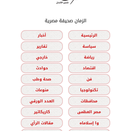
الزمان صحيفة مصرية
الرئيسية
أخبار
سياسة
تقارير
رياضة
خارجي
اقتصاد
حوادث
فن
صحة وطب
تكنولوجيا
منوعات
محافظات
العدد الورقي
مصر العظمى
كاريكاتير
وا إسلاماه
مقالات الرأي