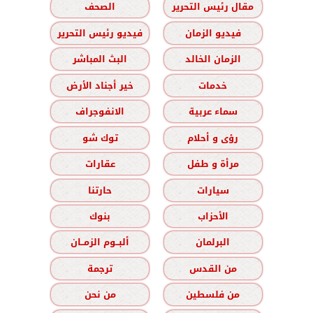
مقال رئيس التحرير
الصحف
فيديو الزمان
فيديو رئيس التحرير
الزمان الخالد
البث المباشر
خدمات
خير أجناد الأرض
سماء عربية
الانفوجراف
رؤى و أحلام
توك شو
مرأة و طفل
عقارات
سيارات
حارتنا
الأحزاب
بنوك
البرلمان
ألبــوم الزمــان
من القدس
ترجمة
من فلسطين
من نحن