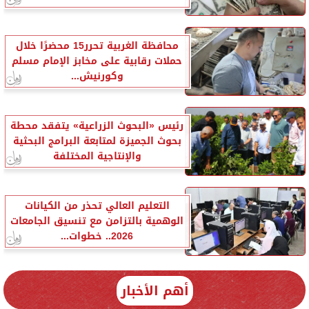
محافظة الغربية تحرر15 محضرًا خلال
حملات رقابية على مخابز الإمام مسلم
وكورنيش...
رئيس «البحوث الزراعية» يتفقد محطة
بحوث الجميزة لمتابعة البرامج البحثية
والإنتاجية المختلفة
التعليم العالي تحذر من الكيانات
الوهمية بالتزامن مع تنسيق الجامعات
2026.. خطوات...
أهم الأخبار