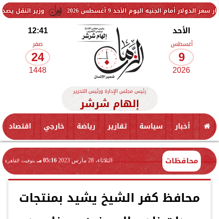
 الجنيه اليوم الأحد 9 أغسطس 2026
وزير النقل يصدر قرارًا بنزع 
الأحد
12:41
أغسطس
صفر
24
9
1448
2026
رئيس مجلس الإدارة ورئيس التحرير
إلهام شرشر
أخبار
سياسة
تقارير
رياضة
خارجي
اقتصاد
محافظات
الثلاثاء، 28 مارس 2023
05:16 مـ
بتوقيت القاهرة
محافظ كفر الشيخ يشيد بمنتجات