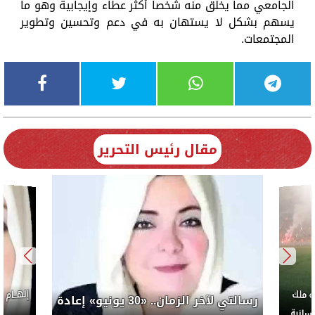
الجامعي مما يخلق منه شخصاً أكثر عطاء وإيجابية وهو ما
يسهم بشكل لا يستهان به في دعم وتحسين وتطوير
المجتمعات.
مقال رئيس التحرير
إلهــام
 ملك
رسالتي لآخر الزمان.. «30 يونيو» إعادة