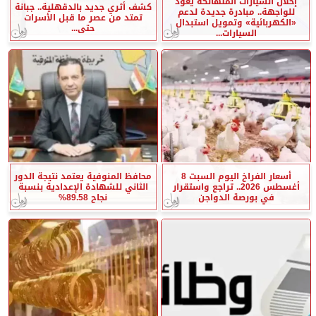
إحلال السيارات المتهالكة يعود
كشف أثري جديد بالدقهلية.. جبانة
للواجهة.. مبادرة جديدة لدعم
تمتد من عصر ما قبل الأسرات
«الكهربائية» وتمويل استبدال
حتى...
السيارات...
أسعار الفراخ اليوم السبت 8
محافظ المنوفية يعتمد نتيجة الدور
أغسطس 2026.. تراجع واستقرار
الثاني للشهادة الإعدادية بنسبة
في بورصة الدواجن
نجاح 89.58%