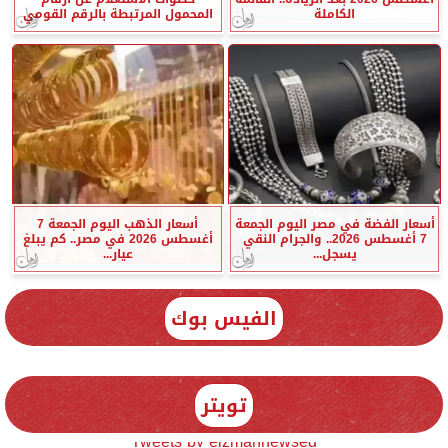
الكاملة
المحمول المرتبطة بالرقم القومي
أسعار الفضة في مصر اليوم الجمعة
أسعار الذهب اليوم الجمعة 7
7 أغسطس 2026.. والجرام النقي
أغسطس 2026 في مصر.. كم يبلغ
يسجل...
عيار...
الفيس بوك
تويتر
Tweets by elzmannewseg