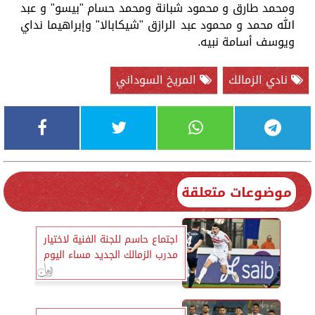
ومحمد طارق و محمود شبانة ومحمد حسام "بيسو" و عبد
الله محمد و محمود عبد الرازق "شيكابالا" وإبراهيما نداي
ويوسف أسامة نبيه.
نادي الزمالك
المريخ السوداني
موضوعات متعلقة
اجتماع حاسم للجنة الفنية لاختيار
مدرب الزمالك الجديد مساء اليوم