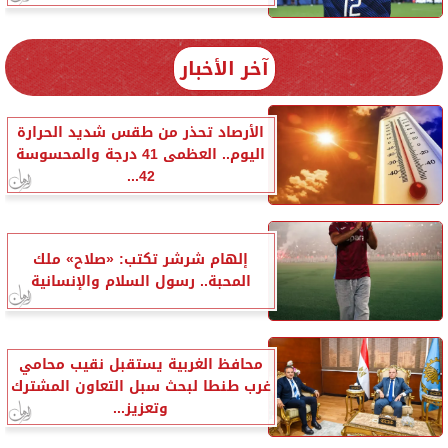
آخر الأخبار
الأرصاد تحذر من طقس شديد الحرارة
اليوم.. العظمى 41 درجة والمحسوسة
42...
إلهام شرشر تكتب: «صلاح» ملك
المحبة.. رسول السلام والإنسانية
محافظ الغربية يستقبل نقيب محامي
غرب طنطا لبحث سبل التعاون المشترك
وتعزيز...