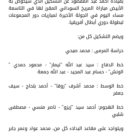
بقيادة أحمد عبد المقصود عن التشكيل الذي سيخوض به
الأبيض مباراة المريخ السوداني المقرر لها في التاسعة
مساء اليوم في الجولة الأخيرة لمباريات دور المجموعات
لبطولة دوري أبطال أفريقيا.
ويضم التشكيل كل من:
حراسة المرمى : محمد صبحي
خط الدفاع : سيد عبد الله "نيمار" - محمود حمدي "
الونش" - حسام عبد المجيد - عبد الله جمعة
خط الوسط : محمد أشرف "روقا" - أحمد بلحاج - سيف
جعفر
خط الهجوم: أحمد سيد "زيزو" - ناصر منسي - مصطفى
شلبي
ويتواجد على مقاعد البدلاء كل من، محمد عواد وعمر جابر