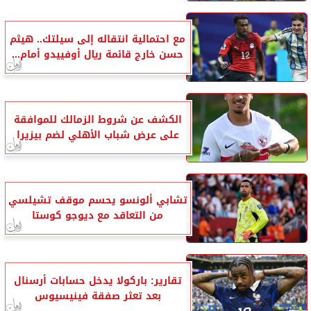
مع احتمالية انتقاله إلى سيلتك.. هيثم
حسن خارج قائمة ريال أوفييدو أمام...
الكشف عن شروط الزمالك للموافقة
على عرض شباب الأهلي لضم بيزيرا
تشابي ألونسو يحسم موقف تشيلسي
من التعاقد مع ديوجو كوستا
تقارير: باركولا يدخل حسابات أرسنال
بعد تعثر صفقة فينيسيوس