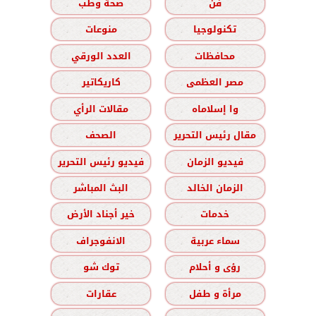
فن
صحة وطب
تكنولوجيا
منوعات
محافظات
العدد الورقي
مصر العظمى
كاريكاتير
وا إسلاماه
مقالات الرأي
مقال رئيس التحرير
الصحف
فيديو الزمان
فيديو رئيس التحرير
الزمان الخالد
البث المباشر
خدمات
خير أجناد الأرض
سماء عربية
الانفوجراف
رؤى و أحلام
توك شو
مرأة و طفل
عقارات