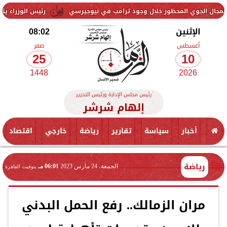
لمحظور خلال وجود ترامب في نيوجيرسي
رئيس الوزراء يتفقد معصرة زيتو
الإثنين
08:02
أغسطس
صفر
25
10
1448
2026
رئيس مجلس الإدارة ورئيس التحرير
إلهام شرشر
أخبار
سياسة
تقارير
رياضة
خارجي
اقتصاد
رياضة
الجمعة، 24 مارس 2023
06:01 مـ
بتوقيت القاهرة
مران الزمالك.. رفع الحمل البدني