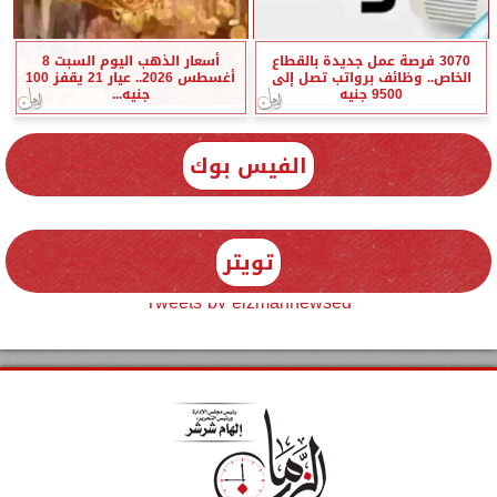
3070 فرصة عمل جديدة بالقطاع
أسعار الذهب اليوم السبت 8
الخاص.. وظائف برواتب تصل إلى
أغسطس 2026.. عيار 21 يقفز 100
9500 جنيه
جنيه...
الفيس بوك
تويتر
Tweets by elzmannewseg