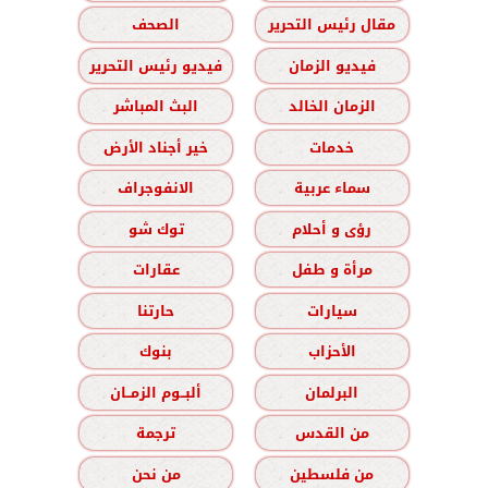
مقال رئيس التحرير
الصحف
فيديو الزمان
فيديو رئيس التحرير
الزمان الخالد
البث المباشر
خدمات
خير أجناد الأرض
سماء عربية
الانفوجراف
رؤى و أحلام
توك شو
مرأة و طفل
عقارات
سيارات
حارتنا
الأحزاب
بنوك
البرلمان
ألبــوم الزمــان
من القدس
ترجمة
من فلسطين
من نحن