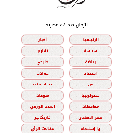
الزمان صحيفة مصرية
الرئيسية
أخبار
سياسة
تقارير
رياضة
خارجي
اقتصاد
حوادث
فن
صحة وطب
تكنولوجيا
منوعات
محافظات
العدد الورقي
مصر العظمى
كاريكاتير
وا إسلاماه
مقالات الرأي