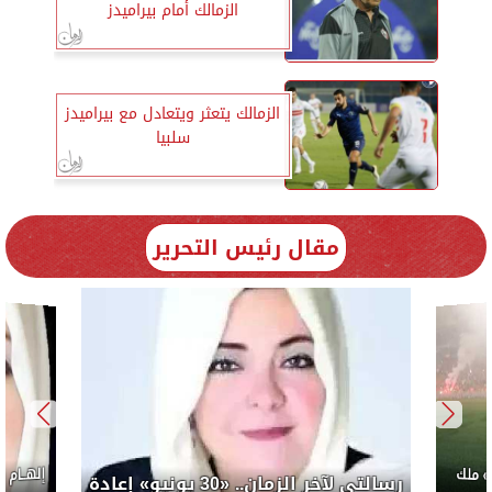
الزمالك أمام بيراميدز
الزمالك يتعثر ويتعادل مع بيراميدز
سلبيا
مقال رئيس التحرير
إلهــام
 ملك
رسالتي لآخر الزمان.. «30 يونيو» إعادة