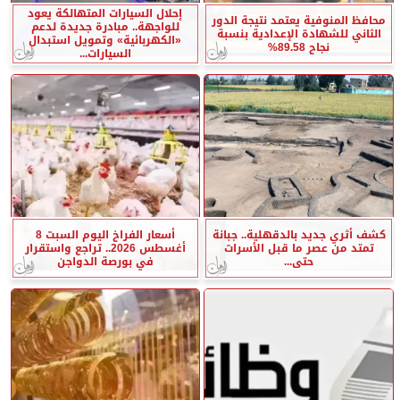
إحلال السيارات المتهالكة يعود
محافظ المنوفية يعتمد نتيجة الدور
للواجهة.. مبادرة جديدة لدعم
الثاني للشهادة الإعدادية بنسبة
«الكهربائية» وتمويل استبدال
نجاح 89.58%
السيارات...
كشف أثري جديد بالدقهلية.. جبانة
أسعار الفراخ اليوم السبت 8
تمتد من عصر ما قبل الأسرات
أغسطس 2026.. تراجع واستقرار
حتى...
في بورصة الدواجن