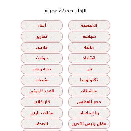
الزمان صحيفة مصرية
الرئيسية
أخبار
سياسة
تقارير
رياضة
خارجي
اقتصاد
حوادث
فن
صحة وطب
تكنولوجيا
منوعات
محافظات
العدد الورقي
مصر العظمى
كاريكاتير
وا إسلاماه
مقالات الرأي
مقال رئيس التحرير
الصحف