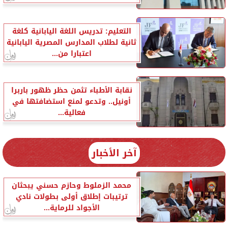
التعليم: تدريس اللغة اليابانية كلغة
ثانية لطلاب المدارس المصرية اليابانية
اعتبارا من...
نقابة الأطباء تثمن حظر ظهور باربرا
أونيل.. وتدعو لمنع استضافتها في
فعالية...
آخر الأخبار
محمد الزملوط وحازم حسني يبحثان
ترتيبات إطلاق أولى بطولات نادي
الأجواد للرماية...