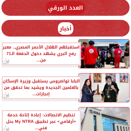
العدد الورقي
أخبار
استقبلهم الهلال الأحمر المصري.. معبر
رفح البري يشهد دخول الدفعة الـ71
من...
البابا تواضروس يستقبل وزيرة الإسكان
بالعلمين الجديدة ويشيد بما تحقق من
إنجازات...
تنظيم الاتصالات: إعادة إتاحة خدمة
«أرقامي» عبر تطبيق My NTRA بحل
فني...