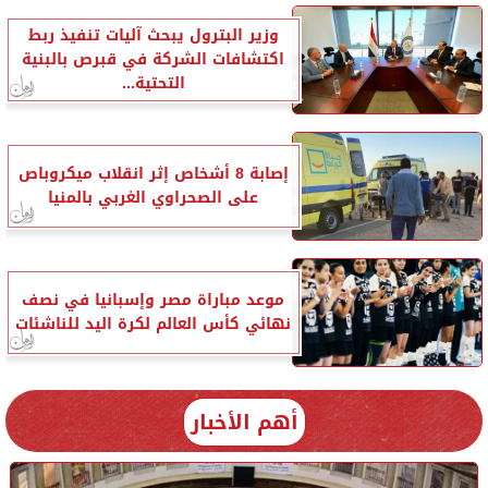
وزير البترول يبحث آليات تنفيذ ربط
اكتشافات الشركة في قبرص بالبنية
التحتية...
إصابة 8 أشخاص إثر انقلاب ميكروباص
على الصحراوي الغربي بالمنيا
موعد مباراة مصر وإسبانيا في نصف
نهائي كأس العالم لكرة اليد للناشئات
أهم الأخبار