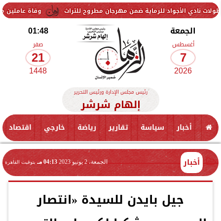
جواد للرماية ضمن مهرجان مطروح للتراث
وفاة عاملين متأثرين بإصابتهما
الجمعة
01:48
أغسطس
صفر
21
7
1448
2026
رئيس مجلس الإدارة ورئيس التحرير
إلهام شرشر
أخبار
سياسة
تقارير
رياضة
خارجي
اقتصاد
أخبار
الجمعة، 2 يونيو 2023
04:13 مـ
بتوقيت القاهرة
جيل بايدن للسيدة «انتصار