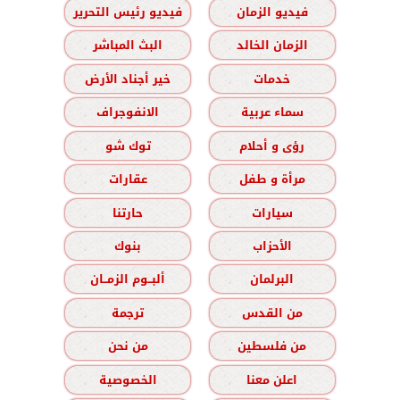
فيديو الزمان
فيديو رئيس التحرير
الزمان الخالد
البث المباشر
خدمات
خير أجناد الأرض
سماء عربية
الانفوجراف
رؤى و أحلام
توك شو
مرأة و طفل
عقارات
سيارات
حارتنا
الأحزاب
بنوك
البرلمان
ألبــوم الزمــان
من القدس
ترجمة
من فلسطين
من نحن
اعلن معنا
الخصوصية