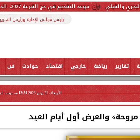
موعد التقديم في حج القرعة 2027.. الداخلية تعلن التفاصيل والشروط والتكاليف
رئيس مجلس الإدارة ورئيس التحرير
ة
تقارير
رياضة
خارجي
اقتصاد
حوادث
فن
الأربعاء، 21 يونيو 2023
12:54 مـ
بتوقيت الق
روحة» والعرض أول أيام العيد