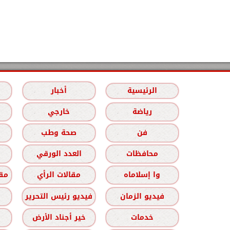
الرئيسية
أخبار
رياضة
خارجي
فن
صحة وطب
محافظات
العدد الورقي
وا إسلاماه
مقالات الرأي
مقا
فيديو الزمان
فيديو رئيس التحرير
خدمات
خير أجناد الأرض