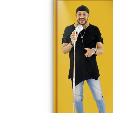
الكاتبة إلهام شرشر تهنئ الرئيس
السيسي بعيد ميلاده وتُشيد بجهوده
إلهام شرشر تكتب: دي مبقتش كورة..
في بناء الدولة
دي سياسة