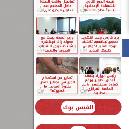
نتيجة الدور الثاني
تفاصيل واقعة الصلاة
للشهادة الإعدادية
داخل المطعم بعد
بنسبة نجاح 89.58%
تداول فيديو على...
برد قارس وحب انتهى..
وزير الصحة يبحث مع
quot;ياليناquot; تكشف
«جولد راك فينتشر»
الوجه المثير لكواليس
إنشاء صندوق للتقنيات
كليبها الجديد
الحيوية والطبية
رئيس الوزراء يتفقد
تحذير من استخدام
أعمال تطوير ورفع
الجير في تجهيز حمص
كفاءة مستشفى رأس
حلاوة المولد.. ما
الحكمة المركزي
خطورته؟
بمطروح
الفيس بوك