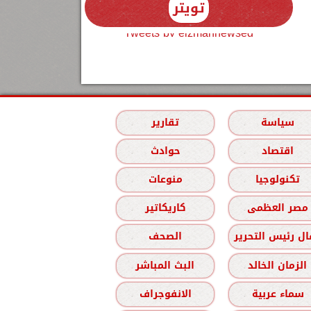
تويتر
Tweets by elzmannewseg
سياسة
تقارير
اقتصاد
حوادث
تكنولوجيا
منوعات
مصر العظمى
كاريكاتير
ل رئيس التحرير
الصحف
الزمان الخالد
البث المباشر
سماء عربية
الانفوجراف