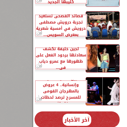
كليبها الجديد
قصائد الفصحى تستعيد
تجربة درويش مصطفى
درويش في أمسية شعرية
بمعرض السويس...
لجين خليفة تكشف
سعادتها بردود الفعل على
ظهورها مع عمرو دياب
في...
بين قضايا نفسية
وإنسانية.. 4 عروض
بالمهرجان القومى
للمسرح ترصد لحظات
فاصلة...
آخر الأخبار