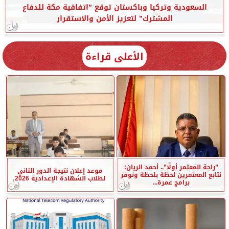
السعودية وتركيا وباكستان توقع ”اتفاقية مكة للدفاع
المشترك” لتعزيز الأمن والاستقرار
الأعلى قراءة
”راحة المعتمر أولًا”.. أحمد الريان:
موعد إعلان نتيجة الدور الثاني
نتابع المعتمرين لحظة بلحظة ونوفر
لطلاب الشهادة الإعدادية 2026
برامج عمرة...