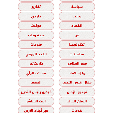
سياسة
تقارير
رياضة
خارجي
اقتصاد
حوادث
فن
صحة وطب
تكنولوجيا
منوعات
محافظات
العدد الورقي
مصر العظمى
كاريكاتير
وا إسلاماه
مقالات الرأي
مقال رئيس التحرير
الصحف
فيديو الزمان
فيديو رئيس التحرير
الزمان الخالد
البث المباشر
خدمات
خير أجناد الأرض