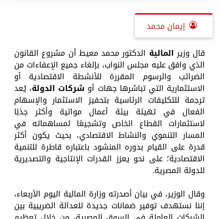
إيمان محمد
قال وزير
المالية
الدكتور محمد معيط أن مشروع القانون
الذي وافق عليه مجلس النواب، بإلغاء جميع الإعفاءات من
الضرائب والرسوم المقررة للأنشطة الاقتصادية أو
الاستثمارية التي تباشرها جهات أو
شركات الدولة
، يُعد
ترجمة للتكليفات الرئاسية بتحفيز الاستثمار والإسهام
الفعال في تهيئة بيئة أعمال مواتية وأكثر جذبًا
لاستثمارات القطاع الخاص وتشجيعًا لمساهماته في
المسار التنموي والنشاط الاقتصادي، بحيث يكون أكثر
قدرة على القيام بدوره المنشود باعتباره قاطرة للتنمية
الاقتصادية؛ على نحو يعزز القدرات الإنتاجية والتصديرية
للدولة المصرية.
وقال الوزير، في بيان أصدرته وزارة المالية اليوم الأربعاء،
إننا نستهدف توفير ضمانات جديدة للعدالة الضريبية بين
الشركات العاملة في السوق المصرية، من خلال تعظيم