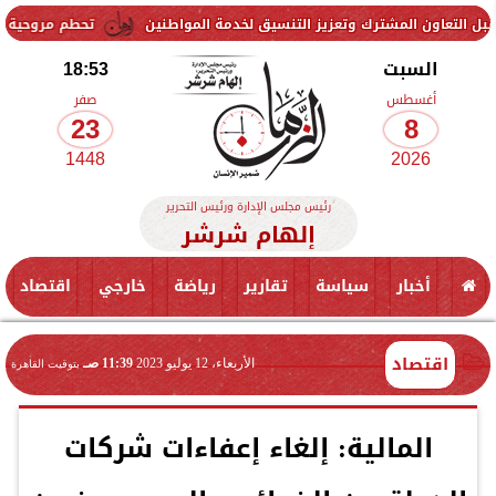
شترك وتعزيز التنسيق لخدمة المواطنين
تحطم مروحية أثناء مكافحة حريق
السبت
18:53
أغسطس
صفر
23
8
1448
2026
رئيس مجلس الإدارة ورئيس التحرير
إلهام شرشر
أخبار
سياسة
تقارير
رياضة
خارجي
اقتصاد
اقتصاد
الأربعاء، 12 يوليو 2023
11:39 صـ
بتوقيت القاهرة
المالية: إلغاء إعفاءات شركات