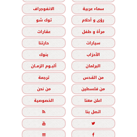
سماء عربية
الانفوجراف
رؤى و أحلام
توك شو
مرأة و طفل
عقارات
سيارات
حارتنا
الأحزاب
بنوك
البرلمان
ألبــوم الزمــان
من القدس
ترجمة
من فلسطين
من نحن
اعلن معنا
الخصوصية
اتصل بنا




