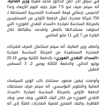
في سياق أخر، أعلن الدكتور محمد معيط
وزير المالية
،
أنه سيتم صرف نحو 7.5 مليار جنيه اليوم الأربعاء وغدًا
الخميس، إجمالي قيمة المساندة التصديرية المستحقة لـ
750 شركة مصدرة، تمثل الدفعة الأولى من المستفيدين
بالمرحلة السادسة لمبادرة «السداد النقدي الفوري» التي
استوفت مستنداتها بالفعل وتقدمت بطلباتها خلال
الفترة من 7 إلى 11 مايو الماضي.
وأضاف وزير المالية، أنه سيتم استكمال الصرف للشركات
المصدرة المستفيدة من المرحلة السادسة لمبادرة
«
السداد النقدي الفوري
» بالدفعة الثانية يومي 19-20
يوليو الحالي، والدفعة الثالثة يومي 2، 3 أغسطس
المقبل.
وأوضحت نيفين منصور، مستشار نائب الوزير للسياسات
المالية والتطوير المؤسسي، أنه سيتم صرف مستحقات
الدفعة الأولى بالمرحلة السادسة لمبادرة «السداد
النقدي الفوري» من خلال البنك الأهلي، وبنك مصر، وبنك
القاهرة، والبنك المصري لتنمية الصادرات، لافتةً إلى أنه