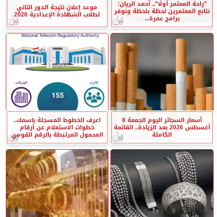
”راحة المعتمر أولًا”.. أحمد الريان:
موعد إعلان نتيجة الدور الثاني
نتابع المعتمرين لحظة بلحظة ونوفر
لطلاب الشهادة الإعدادية 2026
برامج عمرة...
أسعار السجائر اليوم الجمعة 8
اعرف الخطوط المسجلة باسمك..
أغسطس 2026 بعد الزيادة.. القائمة
خطوات الاستعلام عن أرقام
الكاملة
المحمول المرتبطة بالرقم القومي