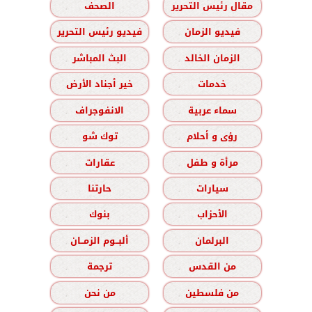
مقال رئيس التحرير
الصحف
فيديو الزمان
فيديو رئيس التحرير
الزمان الخالد
البث المباشر
خدمات
خير أجناد الأرض
سماء عربية
الانفوجراف
رؤى و أحلام
توك شو
مرأة و طفل
عقارات
سيارات
حارتنا
الأحزاب
بنوك
البرلمان
ألبــوم الزمــان
من القدس
ترجمة
من فلسطين
من نحن