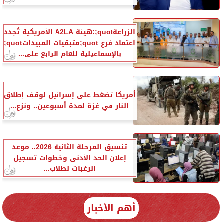
الزراعةquot;:هيئة A2LA الأمريكية تُجدد
اعتماد فرع quot;متبقيات المبيداتquot;
بالإسماعيلية للعام الرابع على...
أمريكا تضغط على إسرائيل لوقف إطلاق
النار في غزة لمدة أسبوعين.. ونزع...
تنسيق المرحلة الثانية 2026.. موعد
إعلان الحد الأدنى وخطوات تسجيل
الرغبات لطلاب...
أهم الأخبار