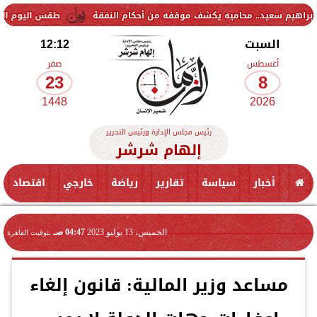
د.. محاميه يكشف موقفه من أحكام النفقة
طقس اليوم السبت.. الأرصاد 
السبت
12:12
أغسطس
صفر
23
8
1448
2026
رئيس مجلس الإدارة ورئيس التحرير
إلهام شرشر
أخبار
سياسة
تقارير
رياضة
خارجي
اقتصاد
الخميس، 13 يوليو 2023
04:47 صـ
بتوقيت القاهرة
مساعد وزير المالية: قانون إلغاء