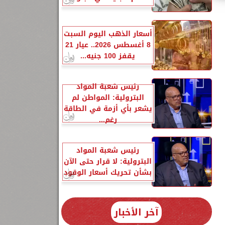
أسعار الذهب اليوم السبت
8 أغسطس 2026.. عيار 21
يقفز 100 جنيه...
معة 14-7-
رئيس شعبة المواد
ى
البترولية: المواطن لم
ى
يشعر بأي أزمة في الطاقة
20
رغم...
رئيس شعبة المواد
ى
البترولية: لا قرار حتى الآن
بشأن تحريك أسعار الوقود
آخر الأخبار