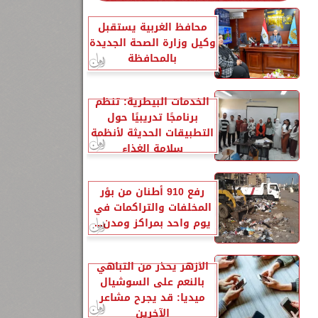
محافظ الغربية يستقبل
وكيل وزارة الصحة الجديدة
بالمحافظة
الخدمات البيطرية: تنظم
برنامجًا تدريبيًا حول
التطبيقات الحديثة لأنظمة
سلامة الغذاء
رفع 910 أطنان من بؤر
المخلفات والتراكمات في
يوم واحد بمراكز ومدن...
الأزهر يحذر من التباهي
بالنعم على السوشيال
ميديا: قد يجرح مشاعر
الآخرين