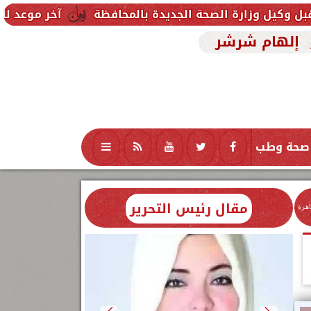
حة الجديدة بالمحافظة
آخر موعد للتقديم في مدارس STEM 2026.. التعليم تحدد موعد اختبارات القبول
إلهام شرشر
صحة وطب
تكنولوجيا
منوعات
محافظات
مقال رئيس التحرير
اهرة