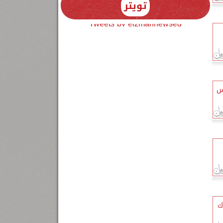
تويتر
Tweets by elzmannewseg
س
ك