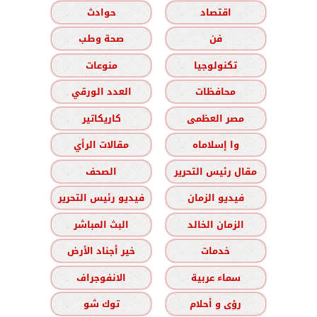
اقتصاد
حوادث
فن
صحة وطب
تكنولوجيا
منوعات
محافظات
العدد الورقي
مصر العظمى
كاريكاتير
وا إسلاماه
مقالات الرأي
مقال رئيس التحرير
الصحف
فيديو الزمان
فيديو رئيس التحرير
الزمان الخالد
البث المباشر
خدمات
خير أجناد الأرض
سماء عربية
الانفوجراف
رؤى و أحلام
توك شو