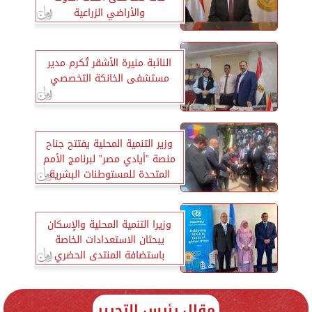
والأراضي الزراعية
النائبة منيرة الأشقر تُكرم مدير
مستشفى الخانكة التخصصي
وزير التنمية المحلية يفتتح جناح
منصة ”أيادي مصر” لبرنامج الأمم
المتحدة للمستوطنات البشرية
بنيروبي
وزيرا التنمية المحلية والإسكان
يبحثان الاستعدادات الخاصة
باستضافة المنتدى الحضري
العالمي 2024
مقال رئيس التحرير