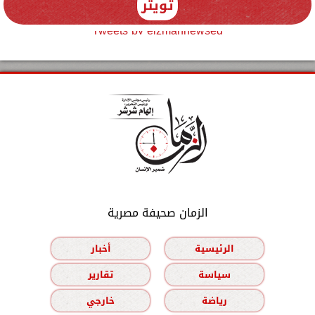
تويتر
Tweets by elzmannewseg
الزمان صحيفة مصرية
الرئيسية
أخبار
سياسة
تقارير
رياضة
خارجي