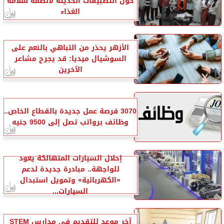
حول التطبيقات الحديثة لأنظمة سلامة
الغذاء
الأزهر يحذر من التباهي بالنعم على
السوشيال ميديا: قد يجرح مشاعر
الآخرين
3070 فرصة عمل جديدة بالقطاع الخاص..
وظائف برواتب تصل إلى 9500 جنيه
إحلال السيارات المتهالكة يعود
للواجهة.. مبادرة جديدة لدعم
«الكهربائية» وتمويل استبدال
السيارات...
آخر موعد للتقديم في مدارس STEM