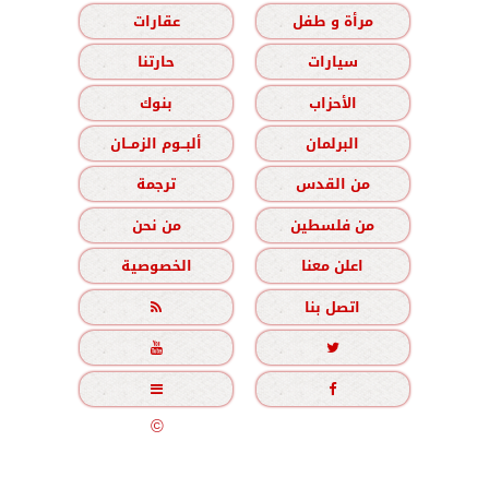
مرأة و طفل
عقارات
سيارات
حارتنا
الأحزاب
بنوك
البرلمان
ألبــوم الزمــان
من القدس
ترجمة
من فلسطين
من نحن
اعلن معنا
الخصوصية
اتصل بنا





جميع الحقوق محفوظة
©