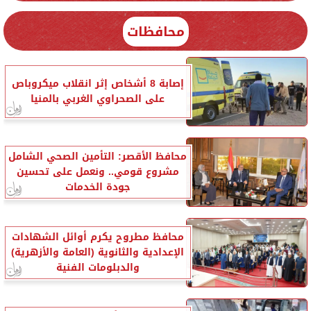
محافظات
إصابة 8 أشخاص إثر انقلاب ميكروباص
على الصحراوي الغربي بالمنيا
محافظ الأقصر: التأمين الصحي الشامل
مشروع قومي.. ونعمل على تحسين
جودة الخدمات
محافظ مطروح يكرم أوائل الشهادات
الإعدادية والثانوية (العامة والأزهرية)
والدبلومات الفنية