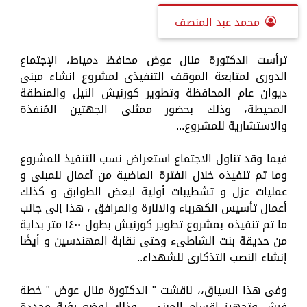
محمد عبد المنصف
ترأست الدكتورة منال عوض محافظ دمياط، الإجتماع
الدورى لمتابعة الموقف التنفيذى لمشروع انشاء مبنى
ديوان عام المحافظة وتطوير كورنيش النيل والمنطقة
المحيطة، وذلك بحضور ممثلى الجهتين المُنفذة
والاستشارية للمشروع...
فيما وقد تناول الاجتماع استعراض نسب التنفيذ للمشروع
وما تم تنفيذه خلال الفترة الماضية من أعمال للمبنى و
عمليات عزل و تشطيبات أولية لبعض الطوابق و كذلك
أعمال تأسيس الكهرباء والانارة والمرافق ، هذا إلى جانب
ما تم تنفيذه بمشروع تطوير كورنيش بطول ١٤٠٠ متر بداية
من حديقة بنت الشاطىء وحتى نقابة المهندسين و أيضًا
إنشاء النصب التذكارى للشهداء..
وفى هذا السياق،، ناقشت " الدكتورة منال عوض " خطة
فرش وتجهيز اقسام المبنى ، وذلك لوضع رؤية محددة