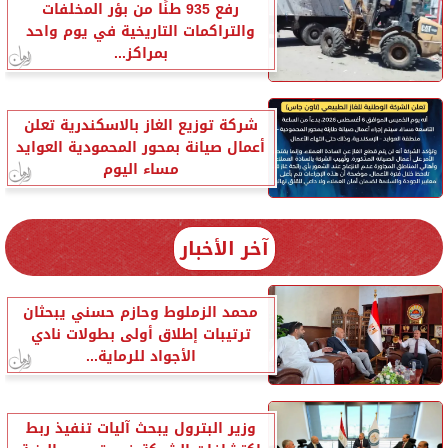
رفع 935 طنًا من بؤر المخلفات
والتراكمات التاريخية في يوم واحد
بمراكز...
شركة توزيع الغاز بالاسكندرية تعلن
أعمال صيانة بمحور المحمودية العوايد
مساء اليوم
آخر الأخبار
محمد الزملوط وحازم حسني يبحثان
ترتيبات إطلاق أولى بطولات نادي
الأجواد للرماية...
وزير البترول يبحث آليات تنفيذ ربط