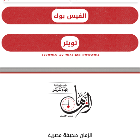
الفيس بوك
تويتر
Tweets by elzmannewseg
الزمان صحيفة مصرية