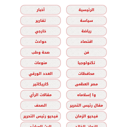
الرئيسية
أخبار
سياسة
تقارير
رياضة
خارجي
اقتصاد
حوادث
فن
صحة وطب
تكنولوجيا
منوعات
محافظات
العدد الورقي
مصر العظمى
كاريكاتير
وا إسلاماه
مقالات الرأي
مقال رئيس التحرير
الصحف
فيديو الزمان
فيديو رئيس التحرير
الزمان الخالد
البث المباشر