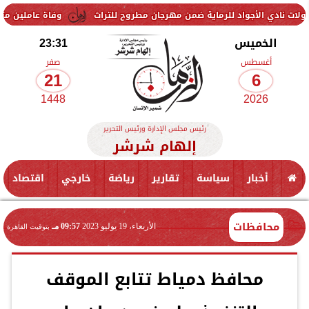
واد للرماية ضمن مهرجان مطروح للتراث
وفاة عاملين متأثرين بإصابتهما 
الخميس
23:31
أغسطس
صفر
21
6
1448
2026
رئيس مجلس الإدارة ورئيس التحرير
إلهام شرشر
أخبار
سياسة
تقارير
رياضة
خارجي
اقتصاد
محافظات
الأربعاء، 19 يوليو 2023
09:57 مـ
بتوقيت القاهرة
محافظ دمياط تتابع الموقف