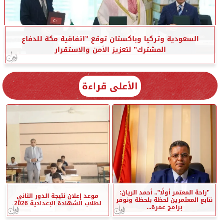
السعودية وتركيا وباكستان توقع ”اتفاقية مكة للدفاع
المشترك” لتعزيز الأمن والاستقرار
الأعلى قراءة
”راحة المعتمر أولًا”.. أحمد الريان:
موعد إعلان نتيجة الدور الثاني
نتابع المعتمرين لحظة بلحظة ونوفر
لطلاب الشهادة الإعدادية 2026
برامج عمرة...