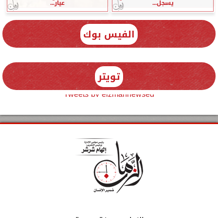
يسجل...
عيار...
الفيس بوك
تويتر
Tweets by elzmannewseg