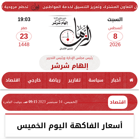
ترك وتعزيز التنسيق لخدمة المواطنين
تحطم مروحية أثناء مكافحة حريق
السبت
19:03
أغسطس
صفر
23
8
1448
2026
رئيس مجلس الإدارة ورئيس التحرير
إلهام شرشر
أخبار
سياسة
تقارير
رياضة
خارجي
اقتصاد
اقتصاد
الخميس، 14 سبتمبر 2023
09:15 صـ
بتوقيت القاهرة
أسعار الفاكهة اليوم الخميس