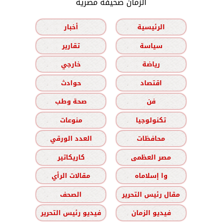
الزمان صحيفة مصرية
الرئيسية
أخبار
سياسة
تقارير
رياضة
خارجي
اقتصاد
حوادث
فن
صحة وطب
تكنولوجيا
منوعات
محافظات
العدد الورقي
مصر العظمى
كاريكاتير
وا إسلاماه
مقالات الرأي
مقال رئيس التحرير
الصحف
فيديو الزمان
فيديو رئيس التحرير