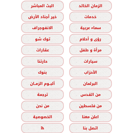
الزمان الخالد
البث المباشر
خدمات
خير أجناد الأرض
سماء عربية
الانفوجراف
رؤى و أحلام
توك شو
مرأة و طفل
عقارات
سيارات
حارتنا
الأحزاب
بنوك
البرلمان
ألبــوم الزمــان
من القدس
ترجمة
من فلسطين
من نحن
اعلن معنا
الخصوصية
اتصل بنا
