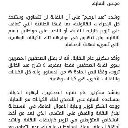
مجلس النقابة.
وشدد "عبد الرحيم" على أن النقابة لن تتهاون، وستتخذ
كل الإجراءات القانونية، بما فيها الجنائية التي تعاقب
على تزوير كارنيه النقابة، أو النصب على مواطنين باسم
النقابة، ولن تتهاون في مواجهة تلك الكيانات الوهمية
التي تُسيء لمهنة الصحافة.
وأكد سكرتير عام النقابة، أنه لا يمثل الصحفيين المصريين
سوى نقابة الصحفيين فقط، بمقرها ٤ شارع عبد الخالق
ثروت، وفقًا لنص المادة ٧٧ من الدستور، وأنه كل الكيانات
والنقابات الأخرى، هي كيانات وهمية.
وناشد سكرتير عام نقابة الصحفيين، أجهزة الدولة،
بمساعدة النقابة على التصدي لتلك الكيانات مع النقابة،
ووجه الشكر للوزير ونيابة الأموال العامة، في الاستجابة
لبلاغ النقابة والقبض على المتهم، الذي يُعد من أخط
الأشخاص المتوّرطين في تزوير كارنيهات النقابة. وناشد
أجهزة الدولة، سواءً المحافظين والوزراء، عدم التعاون مع