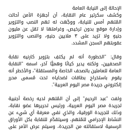
الإحالة إلى النيابة العامة
وكشف سكرتير عام النقابة، أن أجهزة الأمن أحالت
المُتهم أمس للنيابة، ووجَّهت له تهم النصب والتزوير
وإدارة موقع بدون ترخيص، وغرامتها لا تقل عن مليون
جنيهٍ ولا تزيد على ٣ ملايين جنيهٍ، والنصب والتزوير
عقوبتهم السجن المشدد.
وقال: "الخطورة أنه لم يكتفِ بتزوير كارنيه نقابة
الصحفيين، ولكنه يدير كيانًا وهميًّا آخر، اسمه "النقابة
العامة للعاملين بالصحف الخاصة والمستقلة"، والأخطر أنه
يقوم باستخراج بطاقات لضحاياه تحت مُسمى محرر
إلكتروني جريدة مصر اليوم العربية".
ولفت "عبد الرحيم" إلى أن المُتهم لديه رخصة أجنبية
لجريدة مصر اليوم العربية، ورئيس تحريرها عضو نقابة،
وذلك للجريدة الورقية، والذي نفى معرفة أي شيء عن
النشاط الإجرامي للمُتهم، وسيتقدَّم للنقابة بكل الأوراق
الرسمية لاستقالته من الجريدة، وسيتم عرض الأمر على