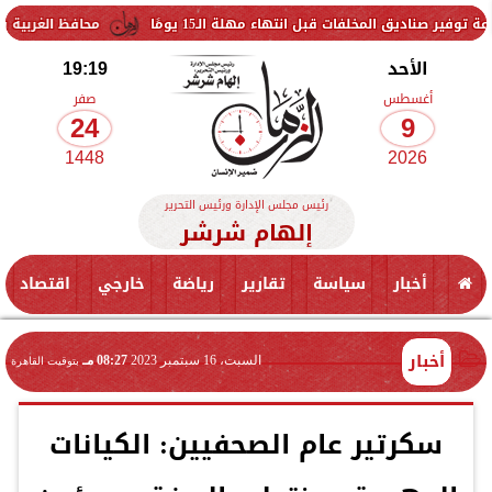
ات قبل انتهاء مهلة الـ15 يومًا
محافظ الغربية يتفقد حزمة من ال
الأحد
19:19
أغسطس
صفر
24
9
1448
2026
رئيس مجلس الإدارة ورئيس التحرير
إلهام شرشر
أخبار
سياسة
تقارير
رياضة
خارجي
اقتصاد
أخبار
السبت، 16 سبتمبر 2023
08:27 مـ
بتوقيت القاهرة
سكرتير عام الصحفيين: الكيانات