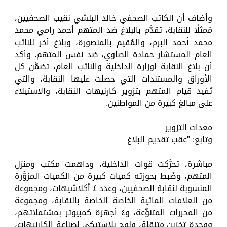
وأضاف أن الكاتب الصحفي خالد البلشي نقيب الصحفيين،
مُمثلًا للنقابة، تقدَّم بالبلاغ ضد المتهم أحمد رامي محمد
محمد أحمد البرم، والمُقيم بالمنصورة، وبلاغ آخر للنائب
العام المستشار حمادة الصاوي، ضد نفس المتهم. وأكد
أن بلاغ النقابة لوزارة الداخلية والنائب العام، تضمَّن كل
الأوراق والمستندات التي حصلت عليها النقابة، والتي
تُفيد قيام المتهم بتزوير كارنيهات النقابة، والاستيلاء
على مبالغ كبيرة من المواطنين.
معدات التزوير
وتابع: "عقب تقديم البلاغ
مباشرة، تحرَّكت قوات الداخلية، وداهمت مكتب ومنزل
المتهم، وضُبط بحوزته كميات كبيرة من الكميات المزوَّرة
المنسوبة لنقابة الصحفيين، وعدد ٤ أكلاشيهات، ومجموعة
من العلامات المائية الخاصة الخاصة بالنقابة، ومجموعة
من المحررات المتنوِّعة، و٤ أجهزة كمبيوتر بمشتملاتهم،
ووحدة تخزين متنقلة، ولوح بلاستيكي لصناعة الكارنيهات،