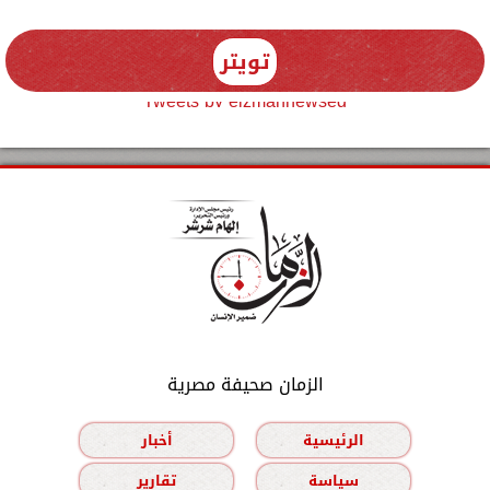
تويتر
Tweets by elzmannewseg
الزمان صحيفة مصرية
الرئيسية
أخبار
سياسة
تقارير