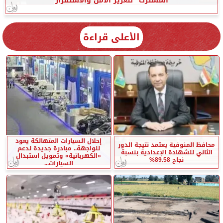
المشترك” لتعزيز الأمن والاستقرار
الأعلى قراءة
إحلال السيارات المتهالكة يعود
محافظ المنوفية يعتمد نتيجة الدور
للواجهة.. مبادرة جديدة لدعم
الثاني للشهادة الإعدادية بنسبة
«الكهربائية» وتمويل استبدال
نجاح 89.58%
السيارات...