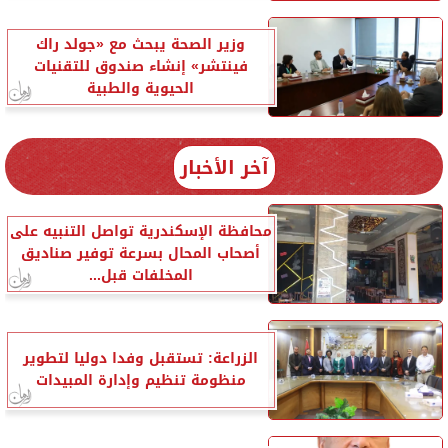
وزير الصحة يبحث مع «جولد راك
فينتشر» إنشاء صندوق للتقنيات
الحيوية والطبية
آخر الأخبار
محافظة الإسكندرية تواصل التنبيه على
أصحاب المحال بسرعة توفير صناديق
المخلفات قبل...
الزراعة: تستقبل وفدا دوليا لتطوير
منظومة تنظيم وإدارة المبيدات