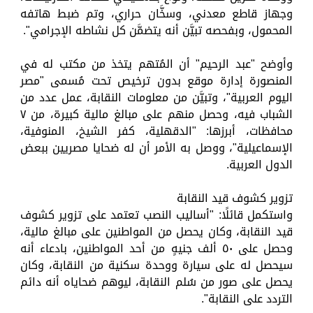
وجهاز قاطع معدني، وسخَّان حراري، وتم ضبط هاتفه
المحمول، وبفحصه تبيَّن أنه يتضمَّن كل نشاطه الإجرامي".
وأوضح "عبد الرحيم" أن المُتهم يتخذ من مكتب له في
المنصورة إدارة موقع بدون ترخيص تحت مُسمى "مصر
اليوم العربية"، وتبيَّن من معلومات النقابة، عمل عدد من
الشباب فيه، وحصل منهم على مبالغ مالية كبيرة، من ٧
محافظات، أبرزها: "الدقهلية، كفر الشيخ، المنوفية،
الإسماعيلية"، ووصل به الأمر أن له ضحايا مصريين ببعض
الدول العربية.
تزوير كشوف قيد النقابة
واستكمل قائلًا: "أساليب النصب تعتمد على تزوير كشوف
قيد النقابة، وكان يحصل من المواطنين على مبالغ مالية،
وحصل على ٥٠ ألف جنيهٍ من أحد المواطنين، بادعاء أنه
سيحصل له على سيارة ووحدة سكنية من النقابة، وكان
يحصل على صور من سُلم النقابة، ليوهم ضحاياه أنه دائم
التردد على النقابة".