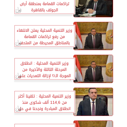
تراكمات القمامة بمنطقة أرض
الجولف بالقاهرة
وزير التنمية المحلية يعلن الانتهاء
من رفع تراكمات القمامة
بالمناطق المحيطة من المتحف
المصري الكبير
وزير التنمية المحلية : انطلاق
المرحلة الثالثة والأخيرة من
الموجة الـ٢١ لإزالة التعديات على
أراضي الدولة اليوم بالمحافظات
وزير التنمية المحلية : تلقينا أكثر
من 114,6 ألف شكوى منذ
انطلاق المبادرة ونجحنا في حل
97,7%