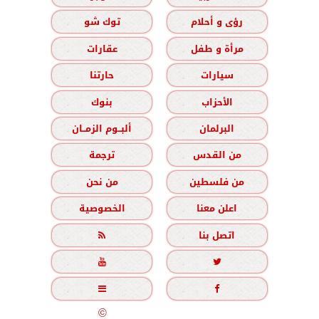
رؤى و أحلام
توك شو
مرأة و طفل
عقارات
سيارات
حارتنا
الأحزاب
بنوك
البرلمان
ألبــوم الزمــان
من القدس
ترجمة
من فلسطين
من نحن
اعلن معنا
الخصوصية
اتصل بنا





جميع الحقوق محفوظة
©