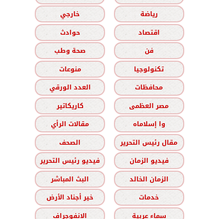
رياضة
خارجي
اقتصاد
حوادث
فن
صحة وطب
تكنولوجيا
منوعات
محافظات
العدد الورقي
مصر العظمى
كاريكاتير
وا إسلاماه
مقالات الرأي
مقال رئيس التحرير
الصحف
فيديو الزمان
فيديو رئيس التحرير
الزمان الخالد
البث المباشر
خدمات
خير أجناد الأرض
سماء عربية
الانفوجراف