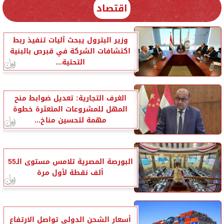
اقتصاد
وزير البترول يبحث آليات تنفيذ ربط
اكتشافات الشركة في قبرص بالبنية
التحتية...
الغرف التجارية: تعديل ضوابط منح
المهل للمشروعات المتعثرة خطوة
مهمة لتحسين مناخ...
البورصة المصرية تلامس مستوى الـ55
ألف نقطة لأول مرة
أسعار الشحن الدولي تواصل الارتفاع