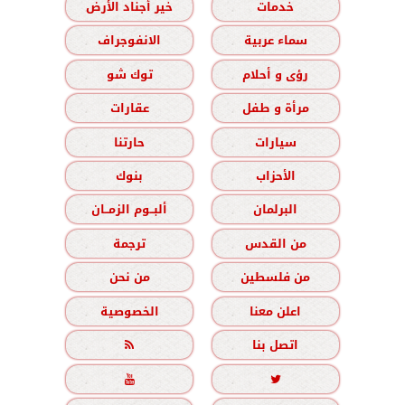
خدمات
خير أجناد الأرض
سماء عربية
الانفوجراف
رؤى و أحلام
توك شو
مرأة و طفل
عقارات
سيارات
حارتنا
الأحزاب
بنوك
البرلمان
ألبــوم الزمــان
من القدس
ترجمة
من فلسطين
من نحن
اعلن معنا
الخصوصية
اتصل بنا


