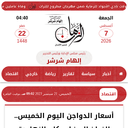
اد للرماية ضمن مهرجان مطروح للتراث
وفاة عاملين متأثرين بإصابتهما 
الجمعة
04:40
أغسطس
صفر
22
7
1448
2026
رئيس مجلس الإدارة ورئيس التحرير
إلهام شرشر
أخبار
سياسة
تقارير
رياضة
خارجي
اقتصاد
اقتصاد
الخميس، 21 سبتمبر 2023
09:02 صـ
بتوقيت القاهرة
أسعار الدواجن اليوم الخميس..