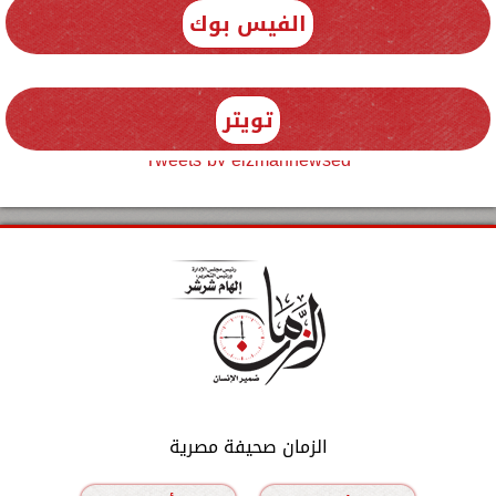
الفيس بوك
تويتر
Tweets by elzmannewseg
الزمان صحيفة مصرية