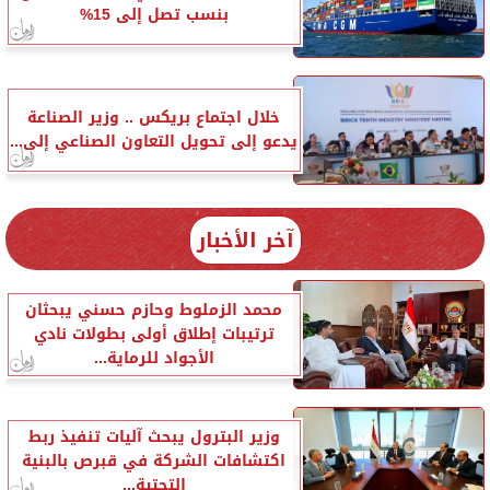
بنسب تصل إلى 15%
خلال اجتماع بريكس .. وزير الصناعة
يدعو إلى تحويل التعاون الصناعي إلى...
آخر الأخبار
محمد الزملوط وحازم حسني يبحثان
ترتيبات إطلاق أولى بطولات نادي
الأجواد للرماية...
وزير البترول يبحث آليات تنفيذ ربط
اكتشافات الشركة في قبرص بالبنية
التحتية...