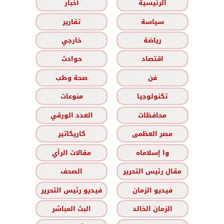
الرئيسية
أخبار
سياسة
تقارير
رياضة
خارجي
اقتصاد
حوادث
فن
صحة وطب
تكنولوجيا
منوعات
محافظات
العدد الورقي
مصر العظمى
كاريكاتير
وا إسلاماه
مقالات الرأي
مقال رئيس التحرير
الصحف
فيديو الزمان
فيديو رئيس التحرير
الزمان الخالد
البث المباشر