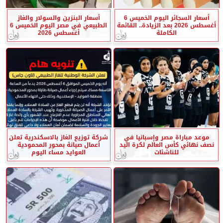
أسعار السجائر اليوم الخميس 6
أسعار البنزين والسولار والغاز
أغسطس 2026 بعد الزيادة.. القائمة
الطبيعي في مصر اليوم الخميس 6
الكاملة
أغسطس 2026
موعد مباراة مصر وإسبانيا في
شركة توزيع الغاز بالاسكندرية تعلن
نصف نهائي كأس العالم لكرة اليد
أعمال صيانة بمحور المحمودية
للناشئات
العوايد مساء اليوم