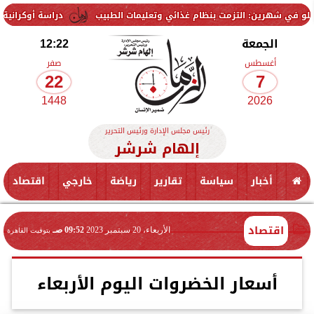
دراسة أوكرانية تثير الجدل.. رصد أكثر من 20 جسمًا غامضًا قرب القمر وفرضي
الجمعة
12:22
أغسطس
صفر
22
7
1448
2026
رئيس مجلس الإدارة ورئيس التحرير
إلهام شرشر
أخبار
سياسة
تقارير
رياضة
خارجي
اقتصاد
اقتصاد
الأربعاء، 20 سبتمبر 2023
09:52 صـ
بتوقيت القاهرة
أسعار الخضروات اليوم الأربعاء