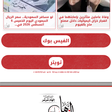
وفاة عاملين متأثرين بإصابتهما في
لو مسافر السعودية... سعر الريال
انفجار خزان كيميائيات داخل مصنع
السعودي اليوم الخميس 6
ملح بالفيوم
أغسطس 2026 في...
الفيس بوك
تويتر
Tweets by elzmannewseg