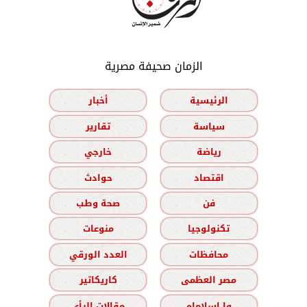
الزمان صحيفة مصرية
الرئيسية
أخبار
سياسة
تقارير
رياضة
خارجي
اقتصاد
حوادث
فن
صحة وطب
تكنولوجيا
منوعات
محافظات
العدد الورقي
مصر العظمى
كاريكاتير
وا إسلاماه
مقالات الرأي