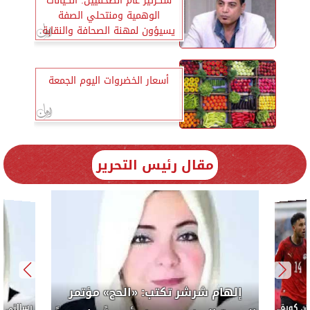
سكرتير عام الصحفيين: الكيانات
الوهمية ومنتحلي الصفة
يسيؤون لمهنة الصحافة والنقابة
أسعار الخضروات اليوم الجمعة
مقال رئيس التحرير
إلهام شرشر تكتب:
الوحدة السنوى يصــــنع أمـ