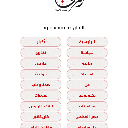
الزمان صحيفة مصرية
الرئيسية
أخبار
سياسة
تقارير
رياضة
خارجي
اقتصاد
حوادث
فن
صحة وطب
تكنولوجيا
منوعات
محافظات
العدد الورقي
مصر العظمى
كاريكاتير
وا إسلاماه
مقالات الرأي