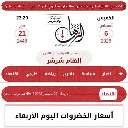
واد للرماية ضمن مهرجان مطروح للتراث
وفاة عاملين متأثرين بإصابتهما
الخميس
23:20
أغسطس
صفر
21
6
1448
2026
رئيس مجلس الإدارة ورئيس التحرير
إلهام شرشر
أخبار
سياسة
تقارير
رياضة
خارجي
اقتصاد
اقتصاد
الأربعاء، 27 سبتمبر 2023
09:47 صـ
بتوقيت القاهرة
أسعار الخضروات اليوم الأربعاء