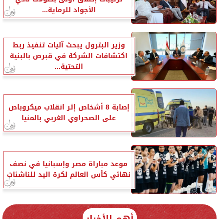
الأجواد للرماية...
وزير البترول يبحث آليات تنفيذ ربط
اكتشافات الشركة في قبرص بالبنية
التحتية...
إصابة 8 أشخاص إثر انقلاب ميكروباص
على الصحراوي الغربي بالمنيا
موعد مباراة مصر وإسبانيا في نصف
نهائي كأس العالم لكرة اليد للناشئات
أهم الأخبار