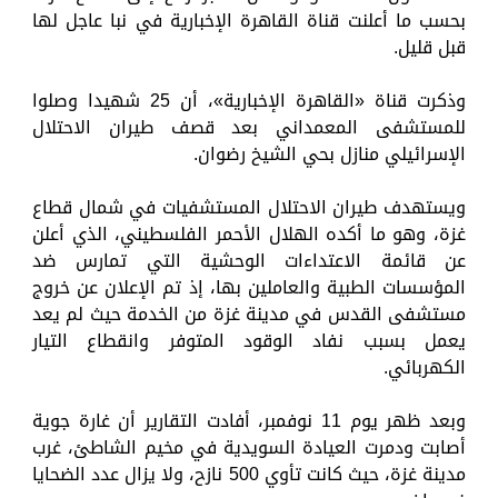
بحسب ما أعلنت قناة القاهرة الإخبارية في نبا عاجل لها
قبل قليل.
وذكرت قناة «القاهرة الإخبارية»، أن 25 شهيدا وصلوا
للمستشفى المعمداني بعد قصف طيران الاحتلال
الإسرائيلي منازل بحي الشيخ رضوان.
ويستهدف طيران الاحتلال المستشفيات في شمال قطاع
غزة، وهو ما أكده الهلال الأحمر الفلسطيني، الذي أعلن
عن قائمة الاعتداءات الوحشية التي تمارس ضد
المؤسسات الطبية والعاملين بها، إذ تم الإعلان عن خروج
مستشفى القدس في مدينة غزة من الخدمة حيث لم يعد
يعمل بسبب نفاد الوقود المتوفر وانقطاع التيار
الكهربائي.
وبعد ظهر يوم 11 نوفمبر، أفادت التقارير أن غارة جوية
أصابت ودمرت العيادة السويدية في مخيم الشاطئ، غرب
مدينة غزة، حيث كانت تأوي 500 نازح، ولا يزال عدد الضحايا