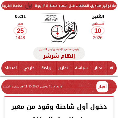
لفات قبل انتهاء مهلة الـ15 يومًا
محافظ الغربية يتفقد حزمة من 
الإثنين
05:11
أغسطس
صفر
25
10
1448
2026
رئيس مجلس الإدارة ورئيس التحرير
إلهام شرشر
أخبار
سياسة
تقارير
رياضة
خارجي
اقتصاد
أخبار
الأربعاء، 15 نوفمبر 2023
11:15 صـ
بتوقيت القاهرة
دخول أول شاحنة وقود من معبر