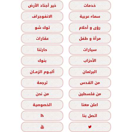
خدمات
خير أجناد الأرض
سماء عربية
الانفوجراف
رؤى و أحلام
توك شو
مرأة و طفل
عقارات
سيارات
حارتنا
الأحزاب
بنوك
البرلمان
ألبــوم الزمــان
من القدس
ترجمة
من فلسطين
من نحن
اعلن معنا
الخصوصية
اتصل بنا


