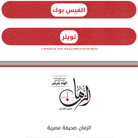
الفيس بوك
تويتر
Tweets by elzmannewseg
الزمان صحيفة مصرية