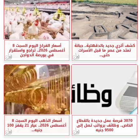
كشف أثري جديد بالدقهلية.. جبانة
أسعار الفراخ اليوم السبت 8
تمتد من عصر ما قبل الأسرات
أغسطس 2026.. تراجع واستقرار
حتى...
في بورصة الدواجن
3070 فرصة عمل جديدة بالقطاع
أسعار الذهب اليوم السبت 8
الخاص.. وظائف برواتب تصل إلى
أغسطس 2026.. عيار 21 يقفز 100
9500 جنيه
جنيه...