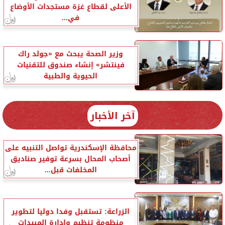
الأعلى لقطاع غزة مستجدات الأوضاع
في...
وزير الصحة يبحث مع «جولد راك
فينتشر» إنشاء صندوق للتقنيات
الحيوية والطبية
آخر الأخبار
محافظة الإسكندرية تواصل التنبيه على
أصحاب المحال بسرعة توفير صناديق
المخلفات قبل...
الزراعة: تستقبل وفدا دوليا لتطوير
منظومة تنظيم وإدارة المبيدات