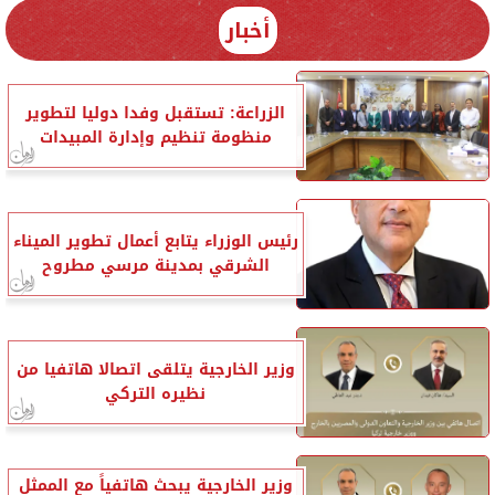
أخبار
الزراعة: تستقبل وفدا دوليا لتطوير
منظومة تنظيم وإدارة المبيدات
رئيس الوزراء يتابع أعمال تطوير الميناء
الشرقي بمدينة مرسي مطروح
وزير الخارجية يتلقى اتصالا هاتفيا من
نظيره التركي
وزير الخارجية يبحث هاتفياً مع الممثل