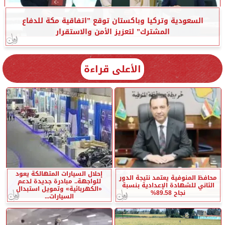
السعودية وتركيا وباكستان توقع ”اتفاقية مكة للدفاع
المشترك” لتعزيز الأمن والاستقرار
الأعلى قراءة
إحلال السيارات المتهالكة يعود
محافظ المنوفية يعتمد نتيجة الدور
للواجهة.. مبادرة جديدة لدعم
الثاني للشهادة الإعدادية بنسبة
«الكهربائية» وتمويل استبدال
نجاح 89.58%
السيارات...