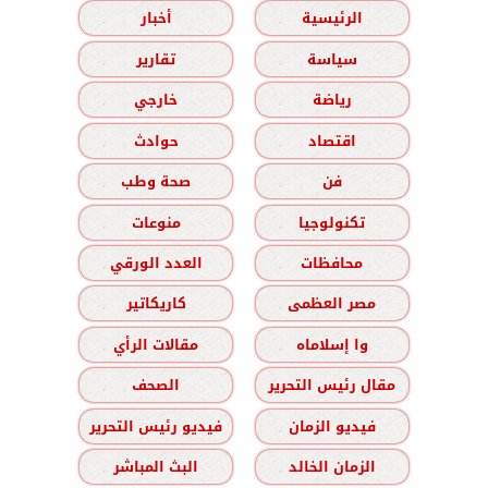
الرئيسية
أخبار
سياسة
تقارير
رياضة
خارجي
اقتصاد
حوادث
فن
صحة وطب
تكنولوجيا
منوعات
محافظات
العدد الورقي
مصر العظمى
كاريكاتير
وا إسلاماه
مقالات الرأي
مقال رئيس التحرير
الصحف
فيديو الزمان
فيديو رئيس التحرير
الزمان الخالد
البث المباشر