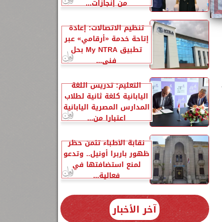
من إنجازات...
تنظيم الاتصالات: إعادة
إتاحة خدمة «أرقامي» عبر
تطبيق My NTRA بحل
فني...
التعليم: تدريس اللغة
اليابانية كلغة ثانية لطلاب
المدارس المصرية اليابانية
اعتبارا من...
نقابة الأطباء تثمن حظر
ظهور باربرا أونيل.. وتدعو
لمنع استضافتها في
فعالية...
آخر الأخبار