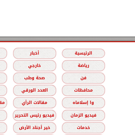
الرئيسية
أخبار
رياضة
خارجي
فن
صحة وطب
محافظات
العدد الورقي
وا إسلاماه
مقالات الرأي
مقا
فيديو الزمان
فيديو رئيس التحرير
خدمات
خير أجناد الأرض