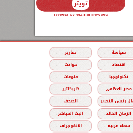
تويتر
Tweets by elzmannewseg
سياسة
تقارير
اقتصاد
حوادث
تكنولوجيا
منوعات
مصر العظمى
كاريكاتير
ل رئيس التحرير
الصحف
الزمان الخالد
البث المباشر
سماء عربية
الانفوجراف