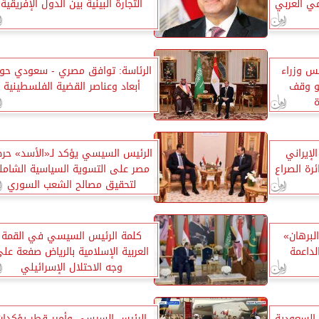
ي العربي
التجارة البينية بين الدول الإفريقية
س وزراء
الرئاسة: توافق مصري - سعودي حو
حو وقف
أبعاد وعناصر القضية الفلسطينية
ة
إيراني
الرئيس السيسي يؤكد لـ«الأسد» حر
رة الصراع
مصر على التسوية السياسية الشامل
لتحقيق مصالح الشعب السوري
لبرهان»
كلمة الرئيس السيسي في القمة
داعمة
العربية الإسلامية بالرياض صفعة عل
وجه الاحتلال الإسرائيلي
السعودية
الرئيس السيسي وأمير قطر يؤكدان