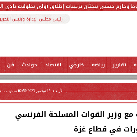
حثان ترتيبات إطلاق أولى بطولات نادي الأجواد للرماية ضم
رئيس مجلس الإدارة ورئيس التحرير
ة
تقارير
رياضة
خارجي
اقتصاد
حوادث
فن
الأربعاء، 15 نوفمبر 2023
02:50 مـ
بتوقيت الق
ع وزير القوات المسلحة الفرنسي
رات في قطاع غزة