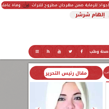
ن مهرجان مطروح للتراث
وفاة عاملين متأثرين بإصابته
إلهام شرشر
صحة وطب
تكنولوجيا
منوعات
محافظات
مقال رئيس التحرير
اهرة