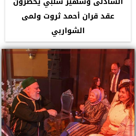
الشاذلى وسهير شلبي يحضرون
عقد قران أحمد ثروت ولمى
الشواربي