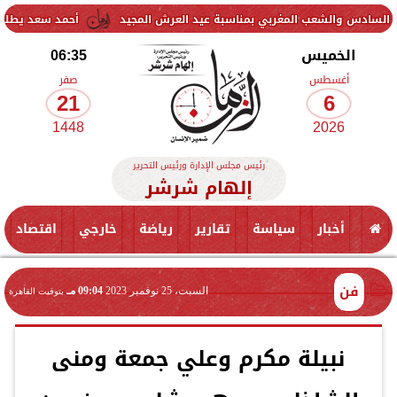
شعب المغربي بمناسبة عيد العرش المجيد
أحمد سعد يطلق «الألبوم الإلك
الخميس
06:35
أغسطس
صفر
21
6
1448
2026
رئيس مجلس الإدارة ورئيس التحرير
إلهام شرشر
أخبار
سياسة
تقارير
رياضة
خارجي
اقتصاد
فن
السبت، 25 نوفمبر 2023
09:04 مـ
بتوقيت القاهرة
نبيلة مكرم وعلي جمعة ومنى