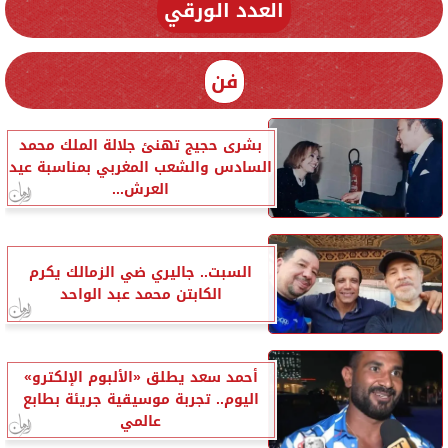
العدد الورقي
فن
بشرى حجيج تهنئ جلالة الملك محمد
السادس والشعب المغربي بمناسبة عيد
العرش...
السبت.. جاليري ضي الزمالك يكرم
الكابتن محمد عبد الواحد
أحمد سعد يطلق «الألبوم الإلكترو»
اليوم.. تجربة موسيقية جريئة بطابع
عالمي