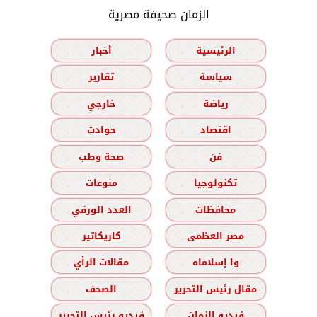
الزمان صحيفة مصرية
الرئيسية
أخبار
سياسة
تقارير
رياضة
خارجي
اقتصاد
حوادث
فن
صحة وطب
تكنولوجيا
منوعات
محافظات
العدد الورقي
مصر العظمى
كاريكاتير
وا إسلاماه
مقالات الرأي
مقال رئيس التحرير
الصحف
فيديو الزمان
فيديو رئيس التحرير