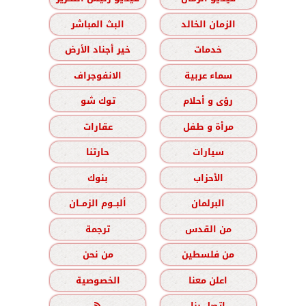
الزمان الخالد
البث المباشر
خدمات
خير أجناد الأرض
سماء عربية
الانفوجراف
رؤى و أحلام
توك شو
مرأة و طفل
عقارات
سيارات
حارتنا
الأحزاب
بنوك
البرلمان
ألبــوم الزمــان
من القدس
ترجمة
من فلسطين
من نحن
اعلن معنا
الخصوصية
اتصل بنا
