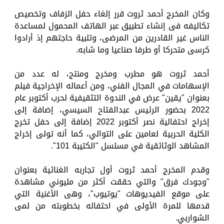
وكان المخرج أحمد ثروت قرر إلغاء حفل الزفاف وتخصيص
تكاليفه فى إنشاء تطبيق عبر الهاتف المحمول لمساعدة
الناس غير القادرين من المرضى، وتلبية حاجتهم إذ أرادوا
كرسى متحركا أو طرفا صناعيا وما شابه.
أحمد ثروت هو مطرب ومخرج ومنتج، له عدد من
الإسهامات في المجال الفني، ومن أعماله الإخراجية فيلم
بعنوان "يقين" عرض في الندوة التثقيفية لحرب أكتوبر عام
2022 بحضور الرئيس عبدالفتاح السيسي، إضافة إلى
إخراج احتفالية نصر أكتوبر 2022 إضافة إلى حفل تخرج
الكلية الحربية لعامين على التوالي، كما أنه تولى إخراج
المشاهد الوثائقية في مسلسل "الكتيبة 101".
وقدم المخرج أحمد ثروت أول تجاربه الغنائية بعنوان
"وجودك فرق" والتي حققت أكثر من مليوني مشاهدة
على موقع الفيديوهات "يوتيوب"، وهى الأغنية التي
قدمها للمرة الأولى في احتفاله بخطوبته من لمى
الشواربي.