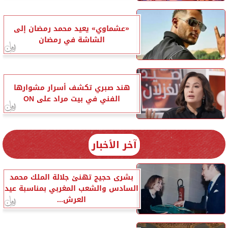
«عشماوي» يعيد محمد رمضان إلى
الشاشة في رمضان
هند صبري تكشف أسرار مشوارها
الفني في بيت مراد على ON
آخر الأخبار
بشرى حجيج تهنئ جلالة الملك محمد
السادس والشعب المغربي بمناسبة عيد
العرش...