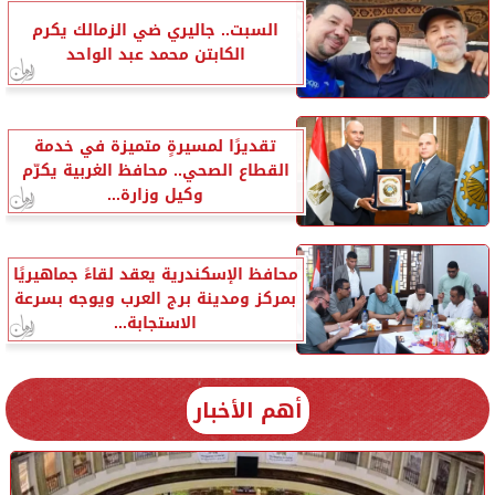
السبت.. جاليري ضي الزمالك يكرم
الكابتن محمد عبد الواحد
تقديرًا لمسيرةٍ متميزة في خدمة
القطاع الصحي.. محافظ الغربية يكرّم
وكيل وزارة...
محافظ الإسكندرية يعقد لقاءً جماهيريًا
بمركز ومدينة برج العرب ويوجه بسرعة
الاستجابة...
أهم الأخبار