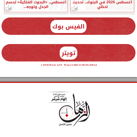
أغسطس 2026 في البنوك.. تحديث
أغسطس.. «البحوث الفلكية» تحسم
لحظي
الجدل وتوجه...
الفيس بوك
تويتر
Tweets by elzmannewseg