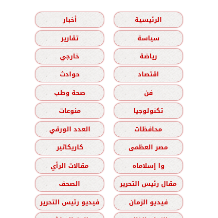
الرئيسية
أخبار
سياسة
تقارير
رياضة
خارجي
اقتصاد
حوادث
فن
صحة وطب
تكنولوجيا
منوعات
محافظات
العدد الورقي
مصر العظمى
كاريكاتير
وا إسلاماه
مقالات الرأي
مقال رئيس التحرير
الصحف
فيديو الزمان
فيديو رئيس التحرير