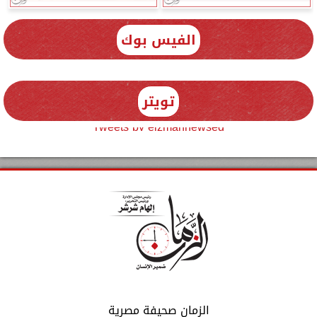
الفيس بوك
تويتر
Tweets by elzmannewseg
الزمان صحيفة مصرية