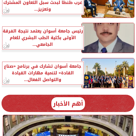
غرب طنطا لبحث سبل التعاون المشترك
وتعزيز...
رئيس جامعة أسوان يعتمد نتيجة الفرقة
الأولى بكلية الطب البشري للعام
الجامعي...
جامعة أسوان تشارك في برنامج «صناع
القادة» لتنمية مهارات القيادة
والتواصل الفعال...
أهم الأخبار