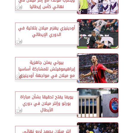
ويضرب موعدا مع إنتر ميلان في
نهائي كأس إيطاليا
أودينيزي يهزم ميلان بثلاثية في
الدوري الإيطالي
بيولي يعلن جاهزية
إبراهيموفيتش للمشاركة أساسيا
مع ميلان في مواجهة أودينيزي
يويفا يفتح تحقيقا بشأن مباراة
بورتو وإنتر ميلان في دوري
الأبطال
إنتر ميلان يصعد لربع نهائي