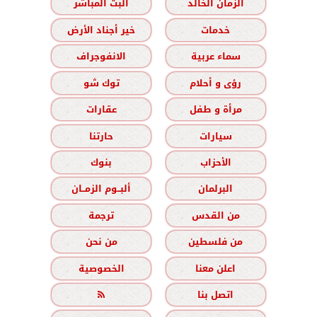
الزمان الخالد
البث المباشر
خدمات
خير أجناد الأرض
سماء عربية
الانفوجراف
رؤى و أحلام
توك شو
مرأة و طفل
عقارات
سيارات
حارتنا
الأحزاب
بنوك
البرلمان
ألبــوم الزمــان
من القدس
ترجمة
من فلسطين
من نحن
اعلن معنا
الخصوصية
اتصل بنا
