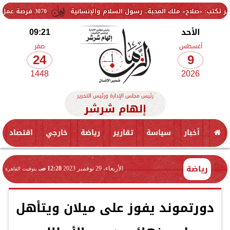
ملك المحبة.. رسول السلام والإنسانية
3070 فرصة عمل جديدة بالقطاع الخاص.. وظائف برواتب تصل إلى 9500 جنيه
الأحد
09:21
أغسطس
صفر
24
9
1448
2026
رئيس مجلس الإدارة ورئيس التحرير
إلهام شرشر
أخبار
سياسة
تقارير
رياضة
خارجي
اقتصاد
رياضة
الأربعاء، 29 نوفمبر 2023
12:28 صـ
بتوقيت القاهرة
دورتموند يفوز على ميلان ويتأهل