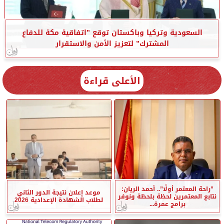
السعودية وتركيا وباكستان توقع ”اتفاقية مكة للدفاع
المشترك” لتعزيز الأمن والاستقرار
الأعلى قراءة
”راحة المعتمر أولًا”.. أحمد الريان:
موعد إعلان نتيجة الدور الثاني
نتابع المعتمرين لحظة بلحظة ونوفر
لطلاب الشهادة الإعدادية 2026
برامج عمرة...