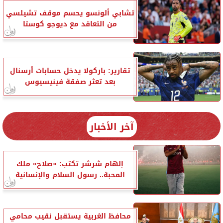
تشابي ألونسو يحسم موقف تشيلسي
من التعاقد مع ديوجو كوستا
تقارير: باركولا يدخل حسابات أرسنال
بعد تعثر صفقة فينيسيوس
آخر الأخبار
إلهام شرشر تكتب: «صلاح» ملك
المحبة.. رسول السلام والإنسانية
محافظ الغربية يستقبل نقيب محامي