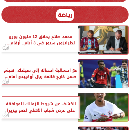
رياضة
محمد صلاح يحقق 12 مليون يورو
لطرابزون سبور في 3 أيام.. أرقام...
مع احتمالية انتقاله إلى سيلتك.. هيثم
حسن خارج قائمة ريال أوفييدو أمام...
الكشف عن شروط الزمالك للموافقة
على عرض شباب الأهلي لضم بيزيرا