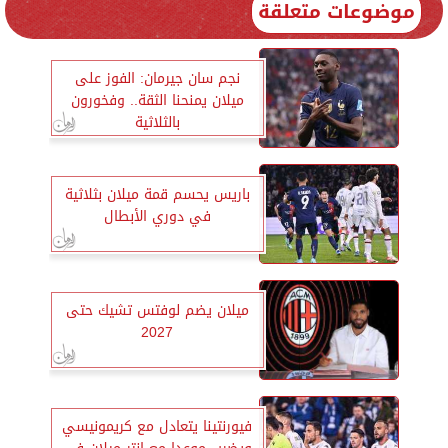
موضوعات متعلقة
نجم سان جيرمان: الفوز على
ميلان يمنحنا الثقة.. وفخورون
بالثلاثية
باريس يحسم قمة ميلان بثلاثية
في دوري الأبطال
ميلان يضم لوفتس تشيك حتى
2027
فيورنتينا يتعادل مع كريمونيسي