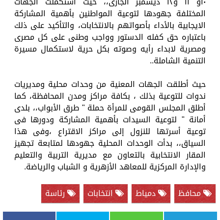
١٠و ١١ و١٢ ديسمبر الجارى،، حيث استكملت الجهات
المختلفة جهودها لتوعية المواطنين بأهمية المشاركة
الايجابية بالأداء بأصواتهم بالانتخابات، والتأكيد على ذلك
باعتباره حق كفله الدستور وواجب وطنى على كل مصرى
ومصرية لابداء رأيه وصوته بكل حرية لاستكمال مسيرة
التنمية الشاملة..
حيث أطلقت الجهات المعنية من وحدات محلية ومديريات
ندوات للتوعية بذلك ، بكافة مراكز ومدن المحافظة، كما
أطلق المجلس القومى للمرأة حملة " طرق الأبواب،، بلدى
أمانة " لتوعية السيدات بأهمية المشاركة ودورها فى
توعية أسرتها للنزول إلى مراكز الاقتراع ،وفى هذا
السياق،، بدأت الوحدات المحلية جهودها لمتابعة تجهيز
المقار الانتخابية بالتعاون مع مديرية التربية والتعليم
والإدارة المركزية للمعاهد الأزهرية و الشباب والرياضة.
محافظ
دمياط
انتخابات
رئاسة