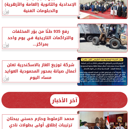
الإعدادية والثانوية (العامة والأزهرية)
والدبلومات الفنية
رفع 935 طنًا من بؤر المخلفات
والتراكمات التاريخية في يوم واحد
بمراكز...
شركة توزيع الغاز بالاسكندرية تعلن
أعمال صيانة بمحور المحمودية العوايد
مساء اليوم
آخر الأخبار
محمد الزملوط وحازم حسني يبحثان
ترتيبات إطلاق أولى بطولات نادي