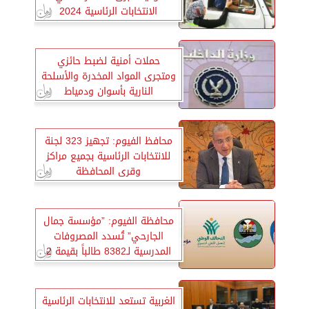
الانتخابات الرئاسية 2024
حملات أمنية لضبط حائزي
ومتجرى المواد المخدرة والأسلحة
النارية بأسوان ودمياط
محافظ الفيوم: تجهيز 323 لجنة
للانتخابات الرئاسية بجميع مراكز
وقرى المحافظة
محافظة الفيوم: ”مؤسسة جمال
الجارحي” تُسدد المصروفات
المدرسية لـ8382 طالباً بقيمة 2
مليون جنيه
الغربية تستعد للانتخابات الرئاسية