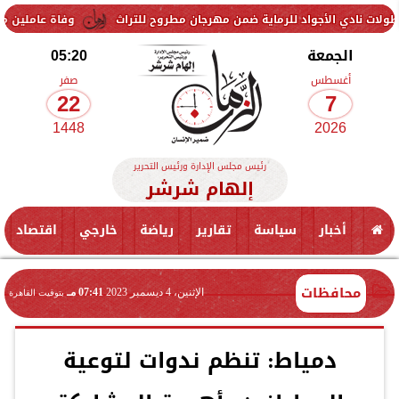
واد للرماية ضمن مهرجان مطروح للتراث
وفاة عاملين متأثرين بإصابتهما
الجمعة
05:20
أغسطس
صفر
22
7
1448
2026
رئيس مجلس الإدارة ورئيس التحرير
إلهام شرشر
أخبار
سياسة
تقارير
رياضة
خارجي
اقتصاد
محافظات
الإثنين، 4 ديسمبر 2023
07:41 مـ
بتوقيت القاهرة
دمياط: تنظم ندوات لتوعية