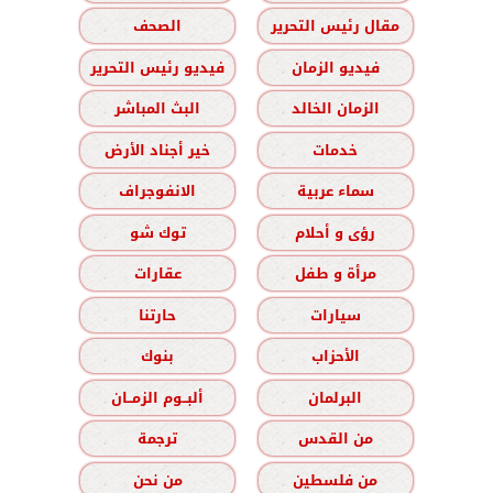
مقال رئيس التحرير
الصحف
فيديو الزمان
فيديو رئيس التحرير
الزمان الخالد
البث المباشر
خدمات
خير أجناد الأرض
سماء عربية
الانفوجراف
رؤى و أحلام
توك شو
مرأة و طفل
عقارات
سيارات
حارتنا
الأحزاب
بنوك
البرلمان
ألبــوم الزمــان
من القدس
ترجمة
من فلسطين
من نحن