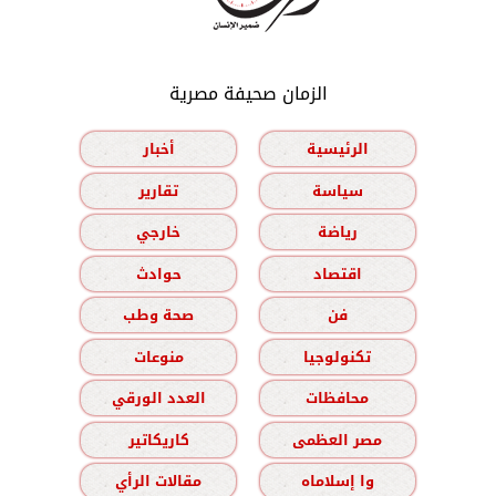
الزمان صحيفة مصرية
الرئيسية
أخبار
سياسة
تقارير
رياضة
خارجي
اقتصاد
حوادث
فن
صحة وطب
تكنولوجيا
منوعات
محافظات
العدد الورقي
مصر العظمى
كاريكاتير
وا إسلاماه
مقالات الرأي