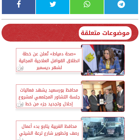
موضوعات متعلقة
«صحة دمياط» تُعلن عن خطة
انطلاق القوافل العلاجية المجانية
لشهر ديسمبر
محافظ بورسعيد يشهد فعاليات
جلسة التشاور المجتمعي لمشروع
إحلال وتجديد جزء من خط
المازوت قطر ١٦بوصة بطول ٥٢
كم من العباسة بالقنطرة حتي
الرسوة ببورسعيد
محافظ الغربية يتابع بدء أعمال
رصف وتطوير شارع ترعة الشيتي