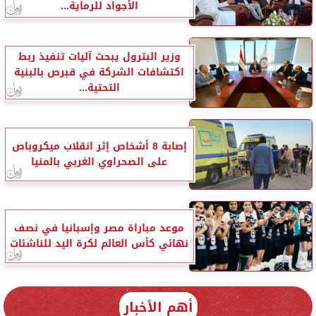
الأجواد للرماية...
وزير البترول يبحث آليات تنفيذ ربط
اكتشافات الشركة في قبرص بالبنية
التحتية...
إصابة 8 أشخاص إثر انقلاب ميكروباص
على الصحراوي الغربي بالمنيا
موعد مباراة مصر وإسبانيا في نصف
نهائي كأس العالم لكرة اليد للناشئات
أهم الأخبار