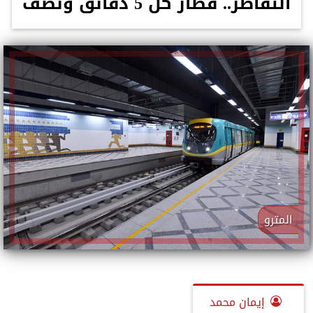
التقاطر.. قطار كل 5 دقائق ونصف
المترو
إيمان محمد