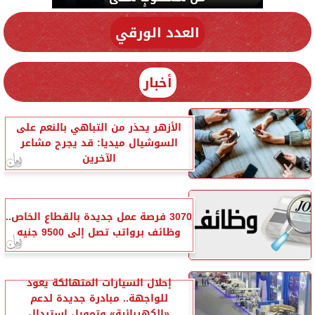
العدد الورقي
أخبار
الأزهر يحذر من التباهي بالنعم على
السوشيال ميديا: قد يجرح مشاعر
الآخرين
3070 فرصة عمل جديدة بالقطاع الخاص..
وظائف برواتب تصل إلى 9500 جنيه
إحلال السيارات المتهالكة يعود
للواجهة.. مبادرة جديدة لدعم
«الكهربائية» وتمويل استبدال