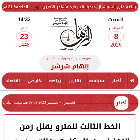
سوشيال ميديا: قد يجرح مشاعر الآخرين
الحكومة تتلقى 229 ألف شكوى وطلب واستفسار خلال يوليو.. ومدبولي يوجه بسرعة الاستجابة للمواطنين
السبت
14:33
أغسطس
صفر
23
8
1448
2026
رئيس مجلس الإدارة ورئيس التحرير
إلهام شرشر
أخبار
سياسة
تقارير
رياضة
خارجي
اقتصاد
أخبار
الخميس، 7 ديسمبر 2023
09:59 صـ
بتوقيت القاهرة
الخط الثالث للمترو يقلل زمن