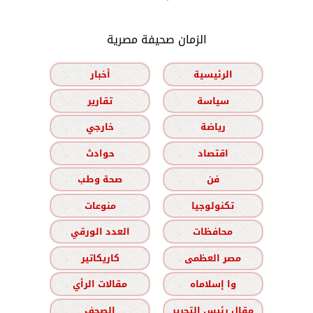
الزمان صحيفة مصرية
الرئيسية
أخبار
سياسة
تقارير
رياضة
خارجي
اقتصاد
حوادث
فن
صحة وطب
تكنولوجيا
منوعات
محافظات
العدد الورقي
مصر العظمى
كاريكاتير
وا إسلاماه
مقالات الرأي
مقال رئيس التحرير
الصحف