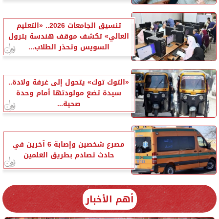
تنسيق الجامعات 2026.. «التعليم
العالي» تكشف موقف هندسة بترول
السويس وتحذر الطلاب...
«التوك توك» يتحول إلى غرفة ولادة..
سيدة تضع مولودتها أمام وحدة
صحية...
مصرع شخصين وإصابة 6 آخرين في
حادث تصادم بطريق العلمين
أهم الأخبار