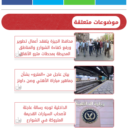
موضوعات متعلقة
محافظ الجيزة يتفقد أعمال تطوير
ورفع كفاءة الشوارع والمناطق
المحيطة بمحطات مترو الأنفاق
الخط الثالث بامبابة والبوهي
والسودان والقومية
بيان عاجل من «المترو» بشأن
جماهير مباراة الأهلي وصن داونز
الداخلية توجه رسالة عاجلة
لأصحاب السيارات القديمة
المتروكة في الشوارع