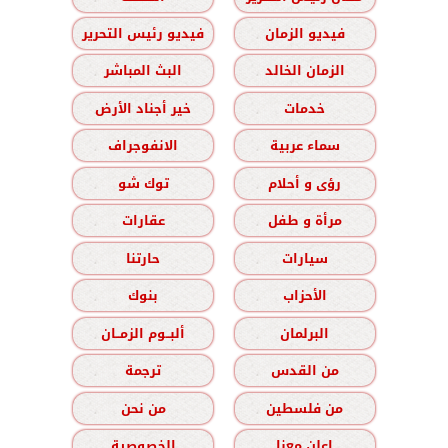
فيديو الزمان
فيديو رئيس التحرير
الزمان الخالد
البث المباشر
خدمات
خير أجناد الأرض
سماء عربية
الانفوجراف
رؤى و أحلام
توك شو
مرأة و طفل
عقارات
سيارات
حارتنا
الأحزاب
بنوك
البرلمان
ألبــوم الزمــان
من القدس
ترجمة
من فلسطين
من نحن
اعلن معنا
الخصوصية