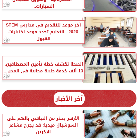
السيارات...
آخر موعد للتقديم في مدارس STEM
2026.. التعليم تحدد موعد اختبارات
القبول
الصحة تكشف خطة تأمين المصطافين..
13 ألف خدمة طبية مجانية في المدن...
آخر الأخبار
الأزهر يحذر من التباهي بالنعم على
السوشيال ميديا: قد يجرح مشاعر
الآخرين