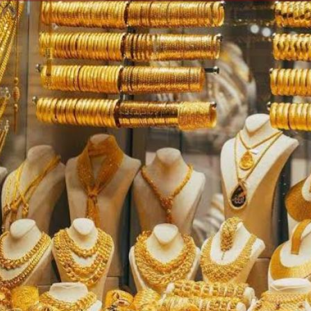
الكاتبة إلهام شرشر تهنئ الرئيس
رسالتى لآخر الزمان «محطة الضبعة
السيسي بعيد ميلاده وتُشيد بجهوده
إلهام شر
النووية»... من الحلم إلى التنفيذ
في بناء الدولة