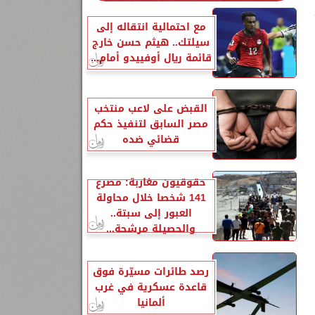
مع احتمالية انتقاله إلى
سيلتك.. هيثم حسن خارج
قائمة ريال أوفييدو أمام...
القبض على لاعب منتخب
مصر السابق لتنفيذ حكم
قضائي ضده
حقوقيون مغاربة: مصرع
141 شخصا خلال محاولة
العبور إلى سبتة..
والحصيلة مرشحة...
رصد طائرات مسيّرة فوق
قاعدة عسكرية في غرب
ألمانيا