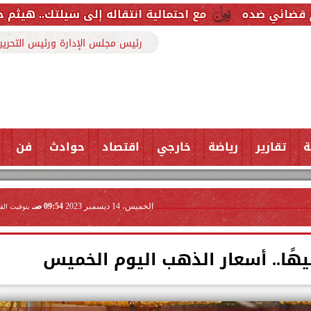
مع احتمالية انتقاله إلى سيلتك.. هيثم حسن خارج قائمة ري
رئيس مجلس الإدارة ورئيس التحرير
ة
تقارير
رياضة
خارجي
اقتصاد
حوادث
فن
الخميس، 14 ديسمبر 2023
09:54 صـ
بتوقيت الق