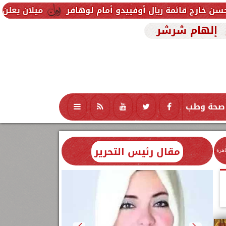
ال أوفييدو أمام لوهافر
ميلان يعلن فسخ عقد إسماعيل
إلهام شرشر
صحة وطب
تكنولوجيا
منوعات
محافظات
مقال رئيس التحرير
اهرة