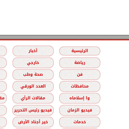
الرئيسية
أخبار
رياضة
خارجي
فن
صحة وطب
محافظات
العدد الورقي
وا إسلاماه
مقالات الرأي
مقا
فيديو الزمان
فيديو رئيس التحرير
خدمات
خير أجناد الأرض