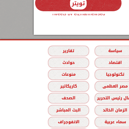
تويتر
Tweets by elzmannewseg
سياسة
تقارير
اقتصاد
حوادث
تكنولوجيا
منوعات
مصر العظمى
كاريكاتير
ل رئيس التحرير
الصحف
الزمان الخالد
البث المباشر
سماء عربية
الانفوجراف