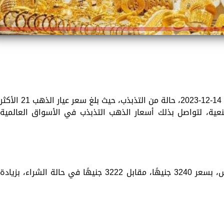
سجّلت أسعار الذهب اليوم، الخميس الموافق 14-12-2023، حالة من التذبذب، حيث بلغ سعر عيار الذهب 21 الأكث
 وذلك دون مصنعية، لتواصل بذلك أسعار الذهب التذبذب في الأسواق العالمية
يباع جرام الذهب عيار 24، صباح اليوم الخميس، بسعر 3240 جنيهًا، مقابل 3222 جنيهًا في حالة الشراء، بزيادة