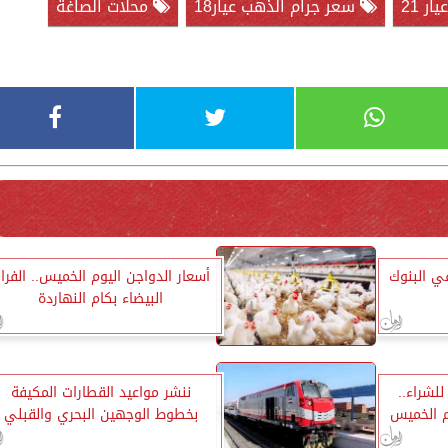
ر 21
سعر جرام الذهب عيار18
محلات الصاغة
ي البنوك
أسعار الدواجن اليوم الخميس.. الفرا
البيضاء بكام النهاردة
30.82 جنيه للشراء..
ننشر مواعيد القطارات المكيفة
وم الخميس
بخطوط الوجهين البحري والقبلي