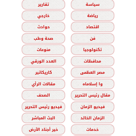
سياسة
تقارير
رياضة
خارجي
اقتصاد
حوادث
فن
صحة وطب
تكنولوجيا
منوعات
محافظات
العدد الورقي
مصر العظمى
كاريكاتير
وا إسلاماه
مقالات الرأي
مقال رئيس التحرير
الصحف
فيديو الزمان
فيديو رئيس التحرير
الزمان الخالد
البث المباشر
خدمات
خير أجناد الأرض