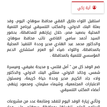
آية زكي
استقبل اللواء طارق الفقي محافظ سوهاج، اليوم، وفد
بعثة البنك الدولي، والمكتب التنسيقي لبرنامج التنمية
المحلية بصعيد مصر، خلال زيارتهم للمحافظة، بحضور
السيد أحمد سامي القاضي نائب محافظ سوهاج،
والدكتور محمد عبد الهادي مدير وحدة التنفيذ المحلية
بالمحافظة، واللواء ضياء أبو العزم استشاري الدعم
المؤسسي للتنمية بالمحافظة .
ضم الوفد كل من " أمل فلتس، و مديحة عفيفي، وميسرة
شمس، وخالد الخولي، ممثلي البنك الدولي، والدكتور
ولاء جاد الكريم مدير وحدة حياة كريمة، ومسئول
الاعتبارات المجتمعية، وشيماء سليمان، ومحمود زينهم،
أعضاء المكتب التنسيقي.
وتأتي زيارة الوفد اليوم لتفقد ومتابعة عدد من مشروعات
البرنامج الجاري تنفيذها بمحافظة سوهاج، على مدار