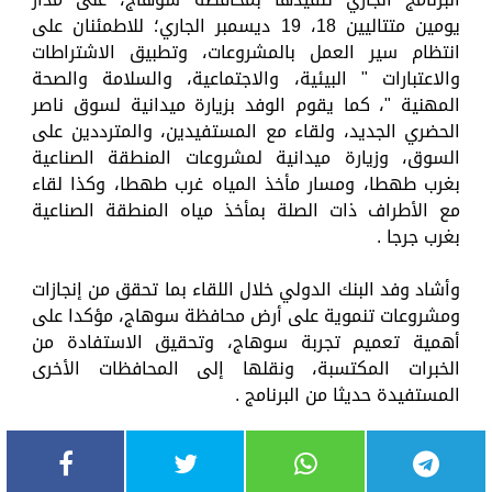
يومين متتاليين 18، 19 ديسمبر الجاري؛ للاطمئنان على
انتظام سير العمل بالمشروعات، وتطبيق الاشتراطات
والاعتبارات " البيئية، والاجتماعية، والسلامة والصحة
المهنية "، كما يقوم الوفد بزيارة ميدانية لسوق ناصر
الحضري الجديد، ولقاء مع المستفيدين، والمترددين على
السوق، وزيارة ميدانية لمشروعات المنطقة الصناعية
بغرب طهطا، ومسار مأخذ المياه غرب طهطا، وكذا لقاء
مع الأطراف ذات الصلة بمأخذ مياه المنطقة الصناعية
بغرب جرجا .
وأشاد وفد البنك الدولي خلال اللقاء بما تحقق من إنجازات
ومشروعات تنموية على أرض محافظة سوهاج، مؤكدا على
أهمية تعميم تجربة سوهاج، وتحقيق الاستفادة من
الخبرات المكتسبة، ونقلها إلى المحافظات الأخرى
المستفيدة حديثا من البرنامج .