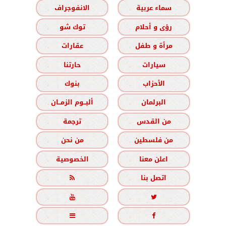
سماء عربية
الانفوجراف
رؤى و أحلام
توك شو
مرأة و طفل
عقارات
سيارات
حارتنا
الأحزاب
بنوك
البرلمان
ألبــوم الزمــان
من القدس
ترجمة
من فلسطين
من نحن
اعلن معنا
الخصوصية
اتصل بنا




