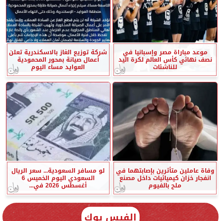
موعد مباراة مصر وإسبانيا في
شركة توزيع الغاز بالاسكندرية تعلن
نصف نهائي كأس العالم لكرة اليد
أعمال صيانة بمحور المحمودية
للناشئات
العوايد مساء اليوم
وفاة عاملين متأثرين بإصابتهما في
لو مسافر السعودية... سعر الريال
انفجار خزان كيميائيات داخل مصنع
السعودي اليوم الخميس 6
ملح بالفيوم
أغسطس 2026 في...
الفيس بوك