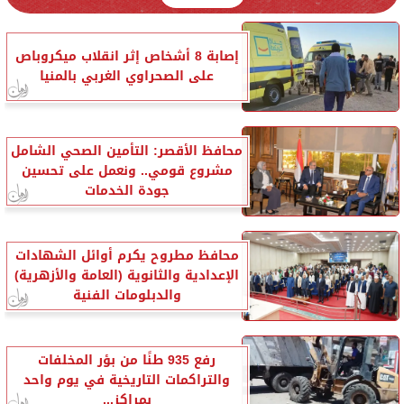
إصابة 8 أشخاص إثر انقلاب ميكروباص
على الصحراوي الغربي بالمنيا
محافظ الأقصر: التأمين الصحي الشامل
مشروع قومي.. ونعمل على تحسين
جودة الخدمات
محافظ مطروح يكرم أوائل الشهادات
الإعدادية والثانوية (العامة والأزهرية)
والدبلومات الفنية
رفع 935 طنًا من بؤر المخلفات
والتراكمات التاريخية في يوم واحد
بمراكز...