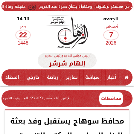
حقيقة وفاة الدكتور محمد غني
الجمعة
14:13
أغسطس
صفر
22
7
1448
2026
رئيس مجلس الإدارة ورئيس التحرير
إلهام شرشر
أخبار
سياسة
تقارير
رياضة
خارجي
اقتصاد
محافظات
الإثنين، 18 ديسمبر 2023
01:23 مـ
بتوقيت القاهرة
محافظ سوهاج يستقبل وفد بعثة