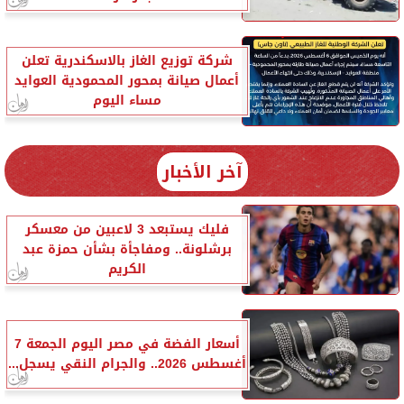
شركة توزيع الغاز بالاسكندرية تعلن
أعمال صيانة بمحور المحمودية العوايد
مساء اليوم
آخر الأخبار
فليك يستبعد 3 لاعبين من معسكر
برشلونة.. ومفاجأة بشأن حمزة عبد
الكريم
أسعار الفضة في مصر اليوم الجمعة 7
أغسطس 2026.. والجرام النقي يسجل...