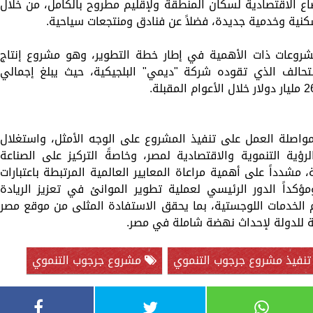
اع الاقتصادية لسكان المنطقة ولإقليم مطروح بالكامل، من خلال
كنية وخدمية جديدة، فضلاً عن فنادق ومنتجعات سياحية.
مشروعات ذات الأهمية في إطار خطة التطوير، وهو مشروع إنتاج
لتحالف الذي تقوده شركة "ديمي" البلجيكية، حيث يبلغ إجمالي
اصلة العمل على تنفيذ المشروع على الوجه الأمثل، واستغلال
ية التنموية والاقتصادية لمصر، وخاصةً التركيز على الصناعة
مشدداً على أهمية مراعاة المعايير العالمية المرتبطة باعتبارات
ؤكداً الدور الرئيسي لعملية تطوير الموانئ في تعزيز الريادة
م الخدمات اللوجستية، بما يحقق الاستفادة المثلى من موقع مصر
ية للدولة لإحداث نهضة شاملة في مصر.
نفيذ مشروع جرجوب التنموي
مشروع جرجوب التنموي