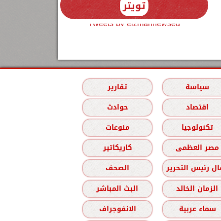
تويتر
Tweets by elzmannewseg
سياسة
تقارير
اقتصاد
حوادث
تكنولوجيا
منوعات
مصر العظمى
كاريكاتير
ل رئيس التحرير
الصحف
الزمان الخالد
البث المباشر
سماء عربية
الانفوجراف