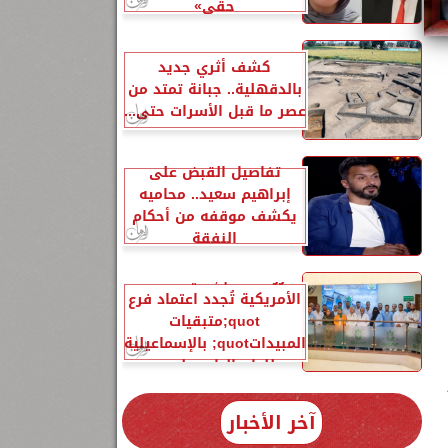
حقي»
كشف أثري جديد
بالدقهلية.. جبانة تمتد من
عصر ما قبل الأسرات حتى...
تفاصيل القبض على
إبراهيم سعيد.. محاميه
يكشف موقفه من أحكام
النفقة
الزراعةquot;:هيئة A2LA
الأمريكية تُجدد اعتماد فرع
quot;متبقيات
المبيداتquot; بالإسماعيلية
للعام الرابع على...
آخر الأخبار