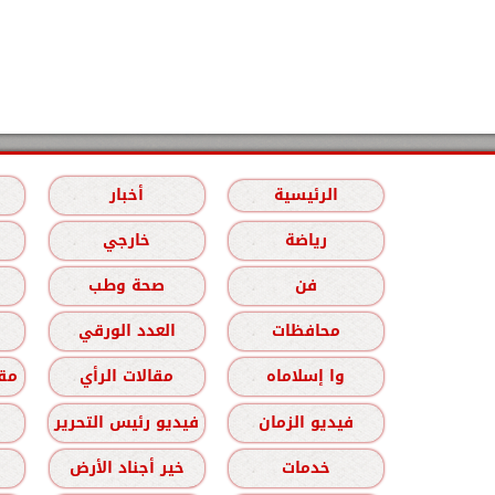
الرئيسية
أخبار
رياضة
خارجي
فن
صحة وطب
محافظات
العدد الورقي
وا إسلاماه
مقالات الرأي
مقا
فيديو الزمان
فيديو رئيس التحرير
خدمات
خير أجناد الأرض