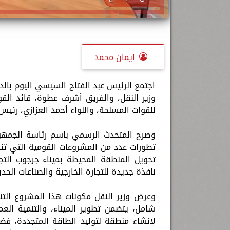
إيمان محمد
اجتمع الرئيس عبد الفتاح السيسي اليوم بال
وزير النقل، والفريق أشرف عطوة، قائد القو
للقوات المسلحة، واللواء أحمد العزازي، رئي
وصرح المتحدث الرسمي باسم رئاسة الجمهور
تطورات عدد من المشروعات القومية التي تن
تحويل المنطقة المحيطة بميناء جرجوب التج
نافذة جديدة للتجارة الخارجية والصناعات ال
وعرض وزير النقل مكونات هذا المشروع الت
شامل، يتضمن تطوير الميناء، والتنمية العم
لإنشاء منطقة لتوليد الطاقة المتجددة، فض