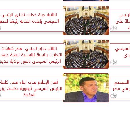
لرئيس
النائبة حياة خطاب تهنئ الرئيس
بة 89.6% دلالة على
السيسي بإعادة انتخابه رئيسًا لمصر
ت
السيسي
النائب حازم الجندي: مصر شهدت
صري
انتخابات رئاسية تنافسية نزيهة ويهن
الرئيس السيسي بالفوز بولاية جديد
س السيسي
أمين الإعلام بحزب أبناء مصر: كلمة
ح في مصر
الرئيس السيسي توعوية عكست رؤيت
المقبلة