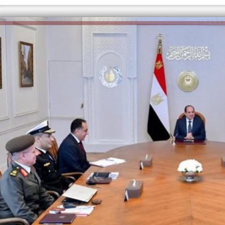
الكاتبة إلهام شرشر تهنئ الرئيس
السيسي بعيد ميلاده وتُشيد بجهوده
إلهام شرشر تكتب: دي مبقتش كورة..
في بناء الدولة
دي سياسة