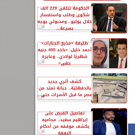
الحكومة تتلقى 229 ألف
شكوى وطلب واستفسار
خلال يوليو.. ومدبولي يوجه
بسرعة...
طليقة «مذيع الجنازات»
أحمد خليل: «باخد 400 جنيه
شهريًا لولادي.. وعايزة
حقي»
كشف أثري جديد
بالدقهلية.. جبانة تمتد من
عصر ما قبل الأسرات حتى...
تفاصيل القبض على
إبراهيم سعيد.. محاميه
يكشف موقفه من أحكام
النفقة