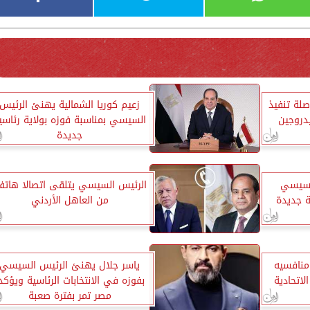
لة تنفيذ
زعيم كوريا الشمالية يهنئ الرئيس
دروجين
السيسي بمناسبة فوزه بولاية رئاسي
جديدة
لسيسي
الرئيس السيسي يتلقى اتصالا هاتفي
ة جديدة
من العاهل الأردني
منافسيه
ياسر جلال يهنئ الرئيس السيسي
لاتحادية
بفوزه في الانتخابات الرئاسية ويؤكد
مصر تمر بفترة صعبة