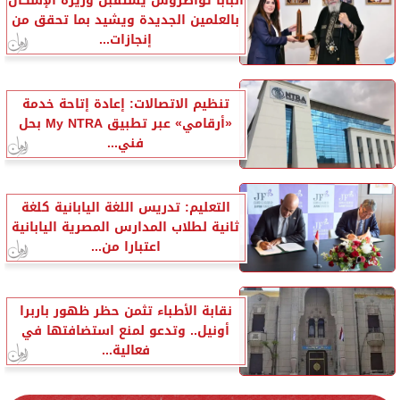
البابا تواضروس يستقبل وزيرة الإسكان
بالعلمين الجديدة ويشيد بما تحقق من
إنجازات...
تنظيم الاتصالات: إعادة إتاحة خدمة
«أرقامي» عبر تطبيق My NTRA بحل
فني...
التعليم: تدريس اللغة اليابانية كلغة
ثانية لطلاب المدارس المصرية اليابانية
اعتبارا من...
نقابة الأطباء تثمن حظر ظهور باربرا
أونيل.. وتدعو لمنع استضافتها في
فعالية...