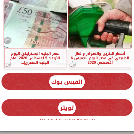
أسعار البنزين والسولار والغاز
سعر الجنيه الإسترليني اليوم
الطبيعي في مصر اليوم الخميس 6
الأربعاء 5 أغسطس 2026 أمام
أغسطس 2026
الجنيه المصري|...
الفيس بوك
تويتر
Tweets by elzmannewseg