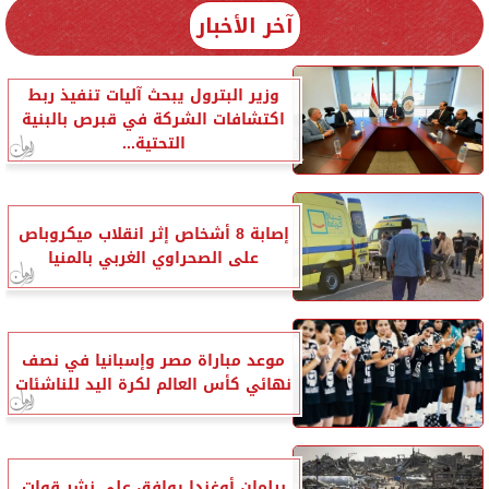
آخر الأخبار
وزير البترول يبحث آليات تنفيذ ربط
اكتشافات الشركة في قبرص بالبنية
التحتية...
إصابة 8 أشخاص إثر انقلاب ميكروباص
على الصحراوي الغربي بالمنيا
موعد مباراة مصر وإسبانيا في نصف
نهائي كأس العالم لكرة اليد للناشئات
برلمان أوغندا يوافق على نشر قوات