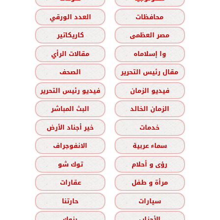
محافظات
العدد الورقي
مصر العظمى
كاريكاتير
وا إسلاماه
مقالات الرأي
مقال رئيس التحرير
الصحف
فيديو الزمان
فيديو رئيس التحرير
الزمان الخالد
البث المباشر
خدمات
خير أجناد الأرض
سماء عربية
الانفوجراف
رؤى و أحلام
توك شو
مرأة و طفل
عقارات
سيارات
حارتنا
الأحزاب
بنوك